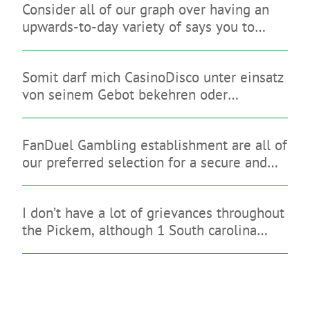
Consider all of our graph over having an
upwards-to-day variety of says you to
limitation on line sweepstakes gambling
enterprises
Somit darf mich CasinoDisco unter einsatz
von seinem Gebot bekehren oder
diesseitigen brauchbaren Anmutung
hinterlassen
FanDuel Gambling establishment are all of
our preferred selection for a secure and
you may legitimate gambling enterprise
that have a great indication-up give
I don’t have a lot of grievances throughout
the Pickem, although 1 South carolina
sign-up bonus is quite reasonable