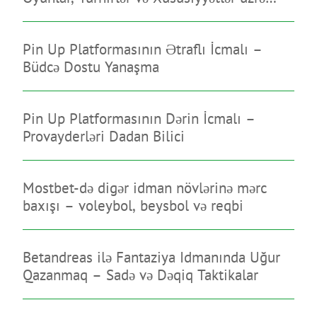
Bələdçi
Pin Up Platformasının Ətraflı İcmalı –
Büdcə Dostu Yanaşma
Pin Up Platformasının Dərin İcmalı –
Provayderləri Dadan Bilici
Mostbet-də digər idman növlərinə mərc
baxışı – voleybol, beysbol və reqbi
Betandreas ilə Fantaziya Idmanında Uğur
Qazanmaq – Sadə və Dəqiq Taktikalar