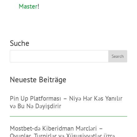
Master
!
Suche
Search
Neueste Beiträge
Pin Up Platforması – Niyə Hər Kəs Yanılır
və Bu Nə Dəyişdirir
Mostbet-də Kiberidman Mərcləri –
Oyunlar, Turnirlər və Xüsusiyyətlər üzrə