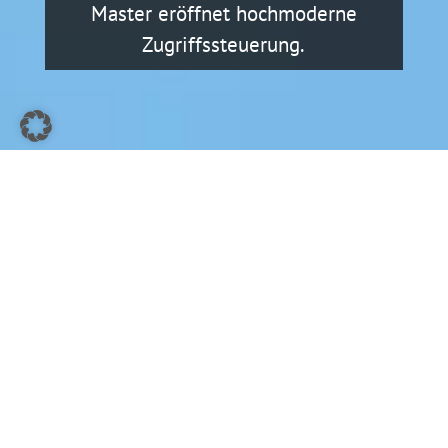
Master eröffnet hochmoderne
Zugriffssteuerung.
Identitäten brauchen flexibel
gestaltbare Rollen und Rechte
in internetbasierten
Anwendungen.
Wir finden: Mit einer dynamischen
Berechtigungssteuerung sind Anwendungen