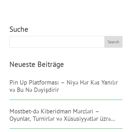
Suche
Search
Neueste Beiträge
Pin Up Platforması – Niyə Hər Kəs Yanılır
və Bu Nə Dəyişdirir
Mostbet-də Kiberidman Mərcləri –
Oyunlar, Turnirlər və Xüsusiyyətlər üzrə
Bələdçi