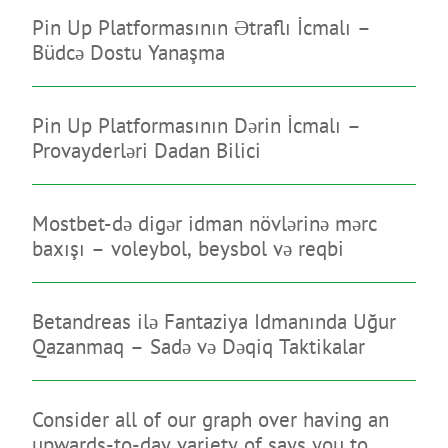
Pin Up Platformasının Ətraflı İcmalı –
Büdcə Dostu Yanaşma
Pin Up Platformasının Dərin İcmalı –
Provayderləri Dadan Bilici
Mostbet-də digər idman növlərinə mərc
baxışı – voleybol, beysbol və reqbi
Betandreas ilə Fantaziya Idmanında Uğur
Qazanmaq – Sadə və Dəqiq Taktikalar
Consider all of our graph over having an
upwards-to-day variety of says you to