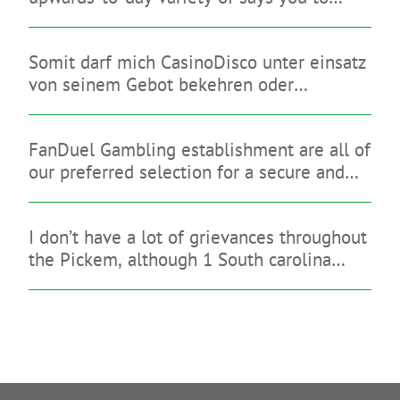
limitation on line sweepstakes gambling
enterprises
Somit darf mich CasinoDisco unter einsatz
von seinem Gebot bekehren oder
diesseitigen brauchbaren Anmutung
hinterlassen
FanDuel Gambling establishment are all of
our preferred selection for a secure and
you may legitimate gambling enterprise
that have a great indication-up give
I don’t have a lot of grievances throughout
the Pickem, although 1 South carolina
sign-up bonus is quite reasonable