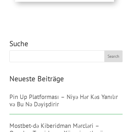
Suche
Search
Neueste Beiträge
Pin Up Platforması – Niyə Hər Kəs Yanılır
və Bu Nə Dəyişdirir
Mostbet-də Kiberidman Mərcləri –