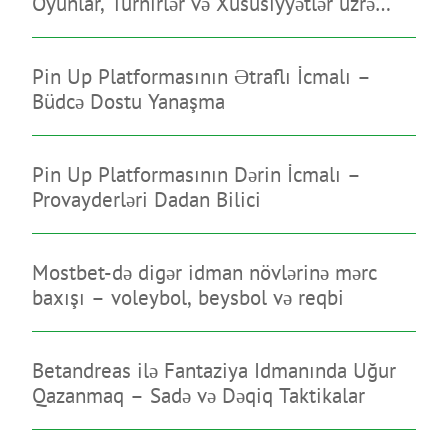
Oyunlar, Turnirlər və Xüsusiyyətlər üzrə
Bələdçi
Pin Up Platformasının Ətraflı İcmalı –
Büdcə Dostu Yanaşma
Pin Up Platformasının Dərin İcmalı –
Provayderləri Dadan Bilici
Mostbet-də digər idman növlərinə mərc
baxışı – voleybol, beysbol və reqbi
Betandreas ilə Fantaziya Idmanında Uğur
Qazanmaq – Sadə və Dəqiq Taktikalar