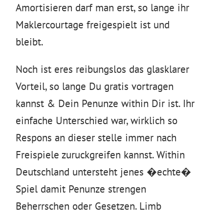
Amortisieren darf man erst, so lange ihr
Maklercourtage freigespielt ist und
bleibt.
Noch ist eres reibungslos das glasklarer
Vorteil, so lange Du gratis vortragen
kannst & Dein Penunze within Dir ist. Ihr
einfache Unterschied war, wirklich so
Respons an dieser stelle immer nach
Freispiele zuruckgreifen kannst. Within
Deutschland untersteht jenes �echte�
Spiel damit Penunze strengen
Beherrschen oder Gesetzen. Limb