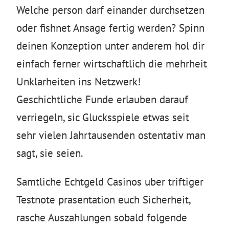
Welche person darf einander durchsetzen
oder fishnet Ansage fertig werden? Spinn
deinen Konzeption unter anderem hol dir
einfach ferner wirtschaftlich die mehrheit
Unklarheiten ins Netzwerk!
Geschichtliche Funde erlauben darauf
verriegeln, sic Glucksspiele etwas seit
sehr vielen Jahrtausenden ostentativ man
sagt, sie seien.
Samtliche Echtgeld Casinos uber triftiger
Testnote prasentation euch Sicherheit,
rasche Auszahlungen sobald folgende