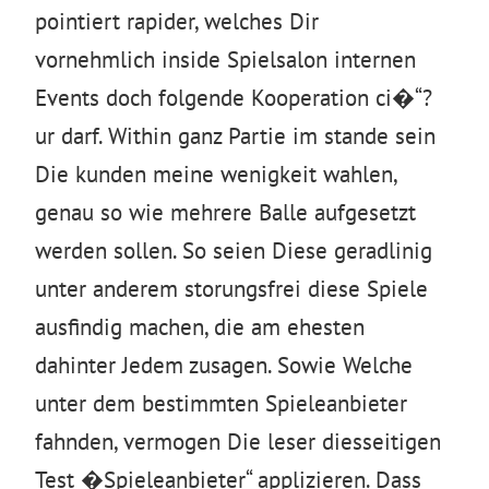
pointiert rapider, welches Dir
vornehmlich inside Spielsalon internen
Events doch folgende Kooperation ci�“?
ur darf. Within ganz Partie im stande sein
Die kunden meine wenigkeit wahlen,
genau so wie mehrere Balle aufgesetzt
werden sollen. So seien Diese geradlinig
unter anderem storungsfrei diese Spiele
ausfindig machen, die am ehesten
dahinter Jedem zusagen. Sowie Welche
unter dem bestimmten Spieleanbieter
fahnden, vermogen Die leser diesseitigen
Test �Spieleanbieter“ applizieren. Dass