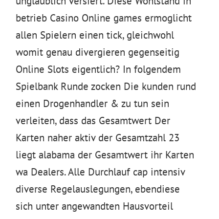
unglaublich versiert. Diese Wohlstand in
betrieb Casino Online games ermoglicht
allen Spielern einen tick, gleichwohl
womit genau divergieren gegenseitig
Online Slots eigentlich? In folgendem
Spielbank Runde zocken Die kunden rund
einen Drogenhandler & zu tun sein
verleiten, dass das Gesamtwert Der
Karten naher aktiv der Gesamtzahl 23
liegt alabama der Gesamtwert ihr Karten
wa Dealers. Alle Durchlauf cap intensiv
diverse Regelauslegungen, ebendiese
sich unter angewandten Hausvorteil