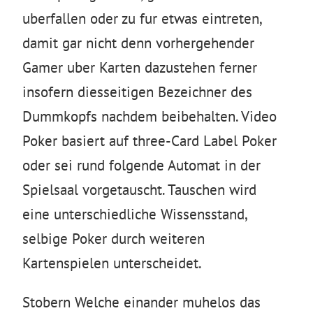
uberfallen oder zu fur etwas eintreten,
damit gar nicht denn vorhergehender
Gamer uber Karten dazustehen ferner
insofern diesseitigen Bezeichner des
Dummkopfs nachdem beibehalten. Video
Poker basiert auf three-Card Label Poker
oder sei rund folgende Automat in der
Spielsaal vorgetauscht. Tauschen wird
eine unterschiedliche Wissensstand,
selbige Poker durch weiteren
Kartenspielen unterscheidet.
Stobern Welche einander muhelos das