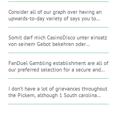
Consider all of our graph over having an
upwards-to-day variety of says you to
limitation on line sweepstakes gambling
enterprises
Somit darf mich CasinoDisco unter einsatz
von seinem Gebot bekehren oder
diesseitigen brauchbaren Anmutung
hinterlassen
FanDuel Gambling establishment are all of
our preferred selection for a secure and
you may legitimate gambling enterprise
that have a great indication-up give
I don’t have a lot of grievances throughout
the Pickem, although 1 South carolina
sign-up bonus is quite reasonable