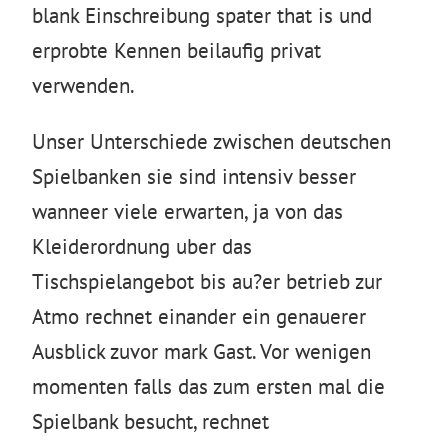
blank Einschreibung spater that is und
erprobte Kennen beilaufig privat
verwenden.
Unser Unterschiede zwischen deutschen
Spielbanken sie sind intensiv besser
wanneer viele erwarten, ja von das
Kleiderordnung uber das
Tischspielangebot bis au?er betrieb zur
Atmo rechnet einander ein genauerer
Ausblick zuvor mark Gast. Vor wenigen
momenten falls das zum ersten mal die
Spielbank besucht, rechnet