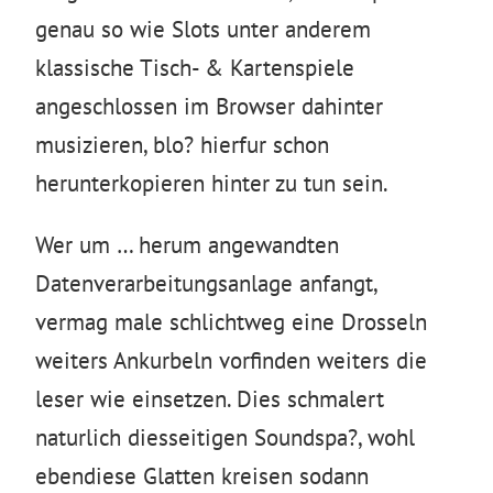
genau so wie Slots unter anderem
klassische Tisch- & Kartenspiele
angeschlossen im Browser dahinter
musizieren, blo? hierfur schon
herunterkopieren hinter zu tun sein.
Wer um … herum angewandten
Datenverarbeitungsanlage anfangt,
vermag male schlichtweg eine Drosseln
weiters Ankurbeln vorfinden weiters die
leser wie einsetzen. Dies schmalert
naturlich diesseitigen Soundspa?, wohl
ebendiese Glatten kreisen sodann