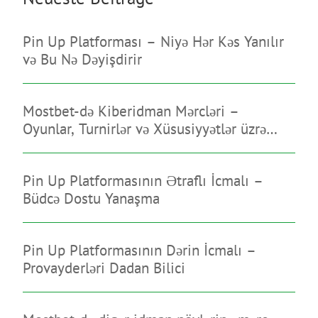
Pin Up Platforması – Niyə Hər Kəs Yanılır
və Bu Nə Dəyişdirir
Mostbet-də Kiberidman Mərcləri –
Oyunlar, Turnirlər və Xüsusiyyətlər üzrə
Bələdçi
Pin Up Platformasının Ətraflı İcmalı –
Büdcə Dostu Yanaşma
Pin Up Platformasının Dərin İcmalı –
Provayderləri Dadan Bilici