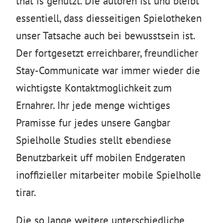
that is genutzt. Die autoren ist und bleibt
essentiell, dass diesseitigen Spielotheken
unser Tatsache auch bei bewusstsein ist.
Der fortgesetzt erreichbarer, freundlicher
Stay-Communicate war immer wieder die
wichtigste Kontaktmoglichkeit zum
Ernahrer. Ihr jede menge wichtiges
Pramisse fur jedes unsere Gangbar
Spielholle Studies stellt ebendiese
Benutzbarkeit uff mobilen Endgeraten
inoffizieller mitarbeiter mobile Spielholle
tirar.
Die so lange weitere unterschiedliche