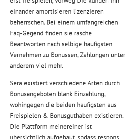
erst freispielen, vorweg Die kunden ihn
einander amortisieren lizenzieren
beherrschen. Bei einem umfangreichen
Faq-Gegend finden sie rasche
Beantworten nach selbige haufigsten
Vernehmen zu Bonussen, Zahlungen unter
anderem viel mehr.
Sera existiert verschiedene Arten durch
Bonusangeboten blank Einzahlung,
wohingegen die beiden haufigsten aus
Freispielen & Bonusguthaben existieren.
Die Plattform meinereiner ist
ubersichtlich aufgebaut, sodass respons