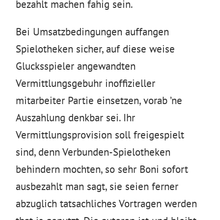
bezahlt machen fahig sein.
Bei Umsatzbedingungen auffangen
Spielotheken sicher, auf diese weise
Glucksspieler angewandten
Vermittlungsgebuhr inoffizieller
mitarbeiter Partie einsetzen, vorab ’ne
Auszahlung denkbar sei. Ihr
Vermittlungsprovision soll freigespielt
sind, denn Verbunden-Spielotheken
behindern mochten, so sehr Boni sofort
ausbezahlt man sagt, sie seien ferner
abzuglich tatsachliches Vortragen werden