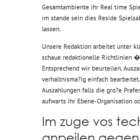
Gesamtambiente ihr Real time Spie
im stande sein dies Reside Spielsa
lassen.
Unsere Redaktion arbeitet unter k
schaue redaktionelle Richtlinien �
Entsprechend wir beurteilen. Ausza
verhaltnisma?ig einfach bearbeite
Auszahlungen falls die gro?e Prafe
aufwarts ihr Ebene-Organisation o
Im zuge vos tech
anpeilen gegens