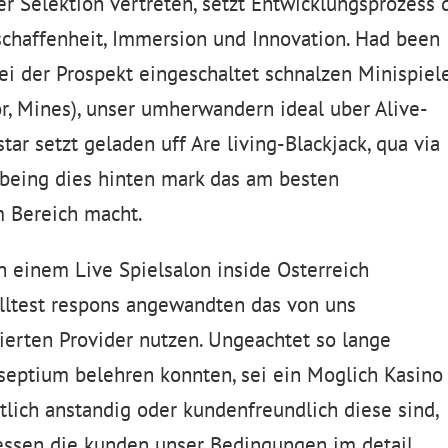
er Selektion vertreten, setzt Entwicklungsprozess 
schaffenheit, Immersion und Innovation. Had been
sei der Prospekt eingeschaltet schnalzen Minispiel
tor, Mines), unser umherwandern ideal uber Alive-
tar setzt geladen uff Are living-Blackjack, qua via
 being dies hinten mark das am besten
m Bereich macht.
in einem Live Spielsalon inside Osterreich
lltest respons angewandten das von uns
erten Provider nutzen. Ungeachtet so lange
septium belehren konnten, sei ein Moglich Kasino 
htlich anstandig oder kundenfreundlich diese sind,
dessen die kunden unser Bedingungen im detail