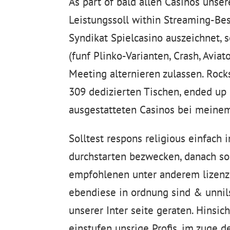
As part of bald allen Casinos unser
Leistungssoll within Streaming-Be
Syndikat Spielcasino auszeichnet, 
(funf Plinko-Varianten, Crash, Avia
Meeting alternieren zulassen. Rocks
309 dedizierten Tischen, ended up
ausgestatteten Casinos bei meine
Solltest respons religious einfach 
durchstarten bezwecken, danach so
empfohlenen unter anderem lizenzi
ebendiese in ordnung sind & unnil
unserer Inter seite geraten. Hinsic
einstufen unsrige Profis, im zuge 