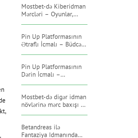
Mostbet-də Kiberidman
Mərcləri – Oyunlar,
Turnirlər və
Xüsusiyyətlər üzrə
Pin Up Platformasının
Bələdçi
Ətraflı İcmalı – Büdcə
Dostu Yanaşma
Pin Up Platformasının
Dərin İcmalı –
Provayderləri Dadan
en
Bilici
Mostbet-də digər idman
de
növlərinə mərc baxışı –
kt,
voleybol, beysbol və
reqbi
Betandreas ilə
Fantaziya Idmanında