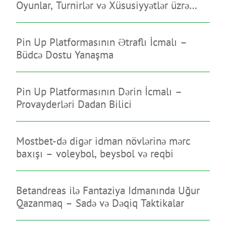
Oyunlar, Turnirlər və Xüsusiyyətlər üzrə
Bələdçi
Pin Up Platformasının Ətraflı İcmalı –
Büdcə Dostu Yanaşma
Pin Up Platformasının Dərin İcmalı –
Provayderləri Dadan Bilici
Mostbet-də digər idman növlərinə mərc
baxışı – voleybol, beysbol və reqbi
Betandreas ilə Fantaziya Idmanında Uğur
Qazanmaq – Sadə və Dəqiq Taktikalar