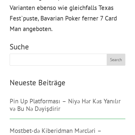
Varianten ebenso wie gleichfalls Texas
Fest`puste, Bavarian Poker ferner 7 Card
Man angeboten.
Suche
Search
Neueste Beiträge
Pin Up Platforması – Niyə Hər Kəs Yanılır
və Bu Nə Dəyişdirir
Mostbet-də Kiberidman Mərcləri –