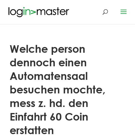
Welche person
dennoch einen
Automatensaal
besuchen mochte,
mess z. hd. den
Einfahrt 60 Coin
erstatten