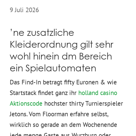
9 Juli 2026
’ne zusatzliche
Kleiderordnung gilt sehr
wohl hinein dm Bereich
ein Spielautomaten
Das Find-In betragt fifty Euronen & wie
Startstack findet ganz ihr
holland casino
Aktionscode
hochster thirty Turnierspieler
Jetons. Vom Floorman erfahre selbst,
wirklich so gerade an dem Wochenende
jede menge Gaste aus Wurzburg oder