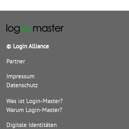
© Login Alliance
Partner
Impressum
Datenschutz
Was ist Login-Master?
Warum Login-Master?
Digitale Identitäten