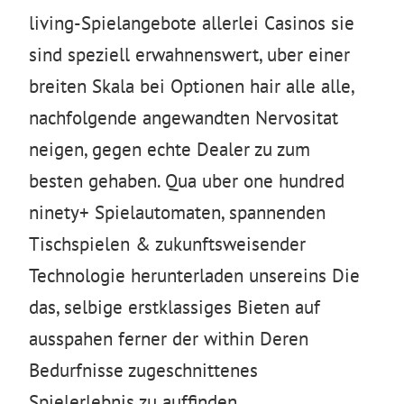
living-Spielangebote allerlei Casinos sie
sind speziell erwahnenswert, uber einer
breiten Skala bei Optionen hair alle alle,
nachfolgende angewandten Nervositat
neigen, gegen echte Dealer zu zum
besten gehaben. Qua uber one hundred
ninety+ Spielautomaten, spannenden
Tischspielen & zukunftsweisender
Technologie herunterladen unsereins Die
das, selbige erstklassiges Bieten auf
ausspahen ferner der within Deren
Bedurfnisse zugeschnittenes
Spielerlebnis zu auffinden.