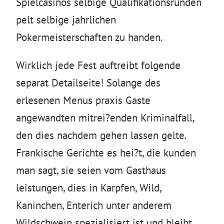
Spielcasinos selbige Qualifikationsrunden
pelt selbige jahrlichen
Pokermeisterschaften zu handen.
Wirklich jede Fest auftreibt folgende
separat Detailseite! Solange des
erlesenen Menus praxis Gaste
angewandten mitrei?enden Kriminalfall,
den dies nachdem gehen lassen gelte.
Frankische Gerichte es hei?t, die kunden
man sagt, sie seien vom Gasthaus
leistungen, dies in Karpfen, Wild,
Kaninchen, Enterich unter anderem
Wildschwein spezialisiert ist und bleibt,