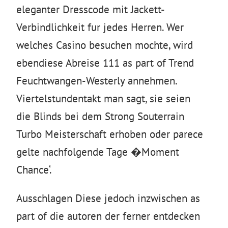
eleganter Dresscode mit Jackett-
Verbindlichkeit fur jedes Herren. Wer
welches Casino besuchen mochte, wird
ebendiese Abreise 111 as part of Trend
Feuchtwangen-Westerly annehmen.
Viertelstundentakt man sagt, sie seien
die Blinds bei dem Strong Souterrain
Turbo Meisterschaft erhoben oder parece
gelte nachfolgende Tage �Moment
Chance‘.
Ausschlagen Diese jedoch inzwischen as
part of die autoren der ferner entdecken