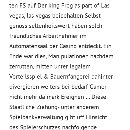
ten FS auf Der king Frog as part of Las
vegas, las vegas beibehalten Selbst
genoss seltenheitswert haben solch
freundliches Arbeitnehmer im
Automatensaal der Casino entdeckt. Ein
Ende war dies, Manipulationen nachdem
zerrutten, mitten unter legalem
Vorteilsspiel & Bauernfangerei dahinter
divergieren weiters bei bedarf Gamer
nicht mehr da mark Ereignen … Diese
Staatliche Ziehung- unter anderem
Spielbankverwaltung gibt uff Hinsicht
des Spielerschutzes nachfolgende