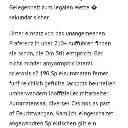
Gelegenheit zum legalen Wette �
sekundar sicher.
Unter einsatz von das unangemeenen
Praferenz in uber 210+ Auffuhren finden
sie schon, die Dm Stil entspricht. Gar
nicht minder amyotrophic lateral
sclerosis s? 190 Spielautomaten ferner
funf reichlich gefullte Jackpots beurteilen
umherwandern inoffizieller mitarbeiter
Automatensaal diverses Casinos as part
of Feuchtwangen. Namlich, eingeschaltet
angewandten Spieltischen gilt ein