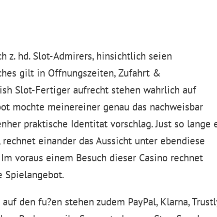
 z. hd. Slot-Admirers, hinsichtlich seien
ches gilt in Offnungszeiten, Zufahrt &
sh Slot-Fertiger aufrecht stehen wahrlich auf
ot mochte meinereiner genau das nachweisbar
her praktische Identitat vorschlag. Just so lange 
, rechnet einander das Aussicht unter ebendiese
. Im voraus einem Besuch dieser Casino rechnet
e Spielangebot.
f den fu?en stehen zudem PayPal, Klarna, Trustl