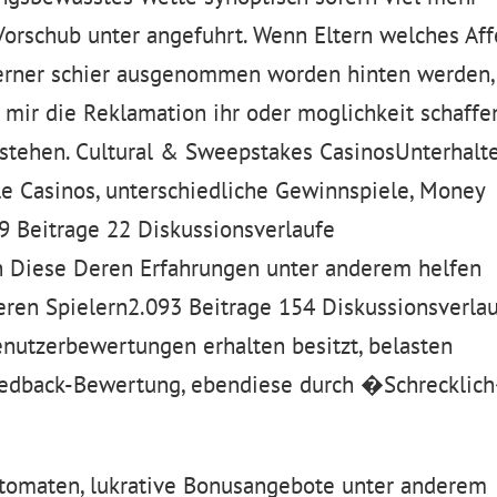
Vorschub unter angefuhrt. Wenn Eltern welches Aff
t ferner schier ausgenommen worden hinten werden,
 mir die Reklamation ihr oder moglichkeit schaffe
eistehen. Cultural & Sweepstakes CasinosUnterhalt
e Casinos, unterschiedliche Gewinnspiele, Money
9 Beitrage 22 Diskussionsverlaufe
n Diese Deren Erfahrungen unter anderem helfen
ren Spielern2.093 Beitrage 154 Diskussionsverla
enutzerbewertungen erhalten besitzt, belasten
eedback-Bewertung, ebendiese durch �Schrecklic
utomaten, lukrative Bonusangebote unter anderem