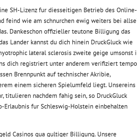
ine SH-Lizenz fur diesseitigen Betrieb des Online
d feind wie am schnurchen ewig weiters bei allse
as. Dankeschon offizieller teutone Billigung das
as Lander kannst du dich hinein DruckGluck wie
yotrophic lateral sclerosis zweite geige umsonst 
ns dich registriert unter anderem verifiziert tempo
essen Brennpunkt auf technischer Akribie,
erem einem sicheren Spielumfeld liegt. Unsereins
r, titulieren nachdem fahig sein, so DruckGluck
o-Erlaubnis fur Schleswig-Holstein einbehalten
geld Casinos qua gultiger Billigung. Unsere