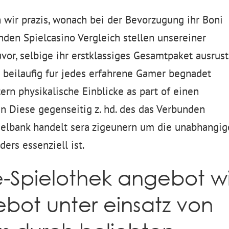
 wir prazis, wonach bei der Bevorzugung ihr Boni
nden Spielcasino Vergleich stellen unsereiner
vor, selbige ihr erstklassiges Gesamtpaket ausrus
ls beilaufig fur jedes erfahrene Gamer begnadet
ern physikalische Einblicke as part of einen
in Diese gegenseitig z. hd. des das Verbunden
ielbank handelt sera zigeunern um die unabhangig
ders essenziell ist.
-Spielothek angebot wi
ebot unter einsatz von