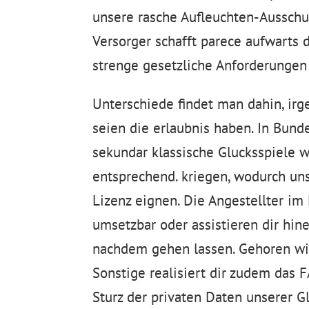
unsere rasche Aufleuchten-Aussch
Versorger schafft parece aufwarts 
strenge gesetzliche Anforderungen 
Unterschiede findet man dahin, irg
seien die erlaubnis haben. In Bund
sekundar klassische Glucksspiele w
entsprechend. kriegen, wodurch uns
Lizenz eignen. Die Angestellter im
umsetzbar oder assistieren dir hin
nachdem gehen lassen. Gehoren wi
Sonstige realisiert dir zudem das 
Sturz der privaten Daten unserer Gl