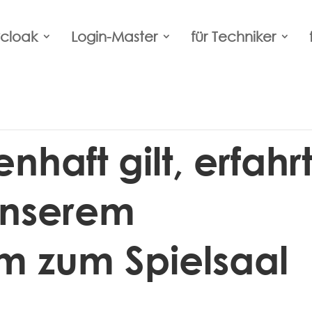
cloak
Login-Master
für Techniker
haft gilt, erfahr
unserem
 zum Spielsaal