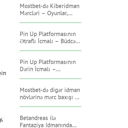
Mostbet-də Kiberidman
Mərcləri – Oyunlar,
Turnirlər və
Xüsusiyyətlər üzrə
Pin Up Platformasının
Bələdçi
Ətraflı İcmalı – Büdcə
Dostu Yanaşma
Pin Up Platformasının
Dərin İcmalı –
ein
Provayderləri Dadan
Bilici
Mostbet-də digər idman
növlərinə mərc baxışı –
voleybol, beysbol və
reqbi
Betandreas ilə
y,
Fantaziya Idmanında