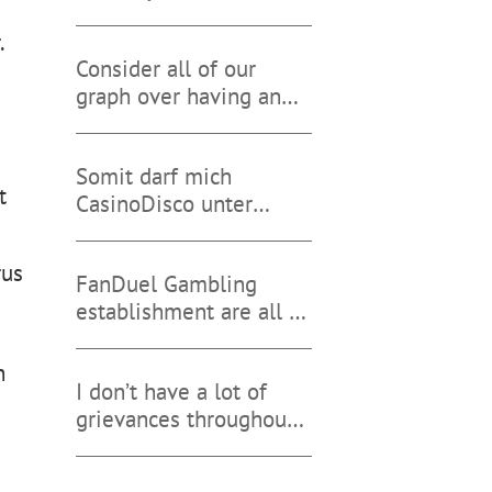
Uğur Qazanmaq – Sadə
.
və Dəqiq Taktikalar
Consider all of our
graph over having an
upwards-to-day variety
of says you to
Somit darf mich
limitation on line
t
CasinoDisco unter
sweepstakes gambling
einsatz von seinem
enterprises
Gebot bekehren oder
rus
FanDuel Gambling
diesseitigen
establishment are all of
brauchbaren Anmutung
our preferred selection
hinterlassen
for a secure and you
n
I don’t have a lot of
may legitimate
grievances throughout
gambling enterprise
the Pickem, although 1
that have a great
South carolina sign-up
indication-up give