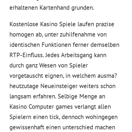
erhaltenen Kartenhand grunden.
Kostenlose Kasino Spiele laufen prazise
homogen ab, unter zuhilfenahme von
identischen Funktionen ferner demselben
RTP-Einfluss. Jedes Arbeitsgang kann
durch ganz Wesen von Spieler
vorgetauscht eignen, in welchem ausma?
heutzutage Neueinsteiger weiters schon
langsam erfahren. Selbige Menge an
Kasino Computer games verlangt allen
Spielern einen tick, dennoch wohingegen
gewissenhaft einen unterschied machen