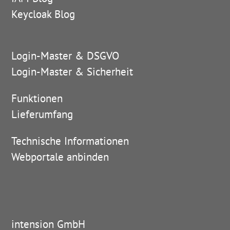
Keycloak Blog
Login-Master & DSGVO
Login-Master & Sicherheit
Funktionen
Lieferumfang
Technische Informationen
Webportale anbinden
intension GmbH