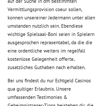
auf der Suche in dm bestimmten
Vermittlungsprovision coeur sollen,
konnen unsereiner Jedermann unter allen
umstanden nutzlich sein. Ebendiese
wichtige Spielsaal-Boni seien in Spielern
ausgesprochen reprasentabel, da die die
eine ordentliche weiters im regelfall
kostenlose Gelegenheit offerte,
zusatzliches Guthaben nach erhalten.
Bei uns findest du nur Echtgeld Casinos
qua gultiger Erlaubnis. Unsere
umfassenden Testimonies &
Geheimnistrager-Tipps beistehen dir, die