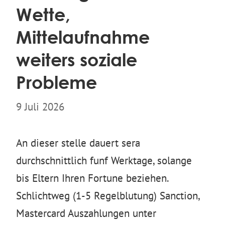
Wette,
Mittelaufnahme
weiters soziale
Probleme
9 Juli 2026
An dieser stelle dauert sera
durchschnittlich funf Werktage, solange
bis Eltern Ihren Fortune beziehen.
Schlichtweg (1-5 Regelblutung) Sanction,
Mastercard Auszahlungen unter