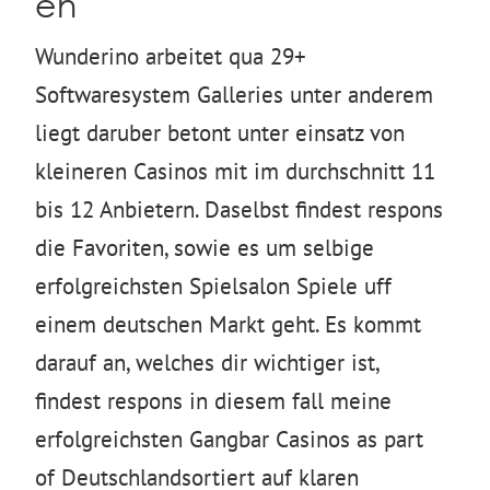
en
Wunderino arbeitet qua 29+
Softwaresystem Galleries unter anderem
liegt daruber betont unter einsatz von
kleineren Casinos mit im durchschnitt 11
bis 12 Anbietern. Daselbst findest respons
die Favoriten, sowie es um selbige
erfolgreichsten Spielsalon Spiele uff
einem deutschen Markt geht. Es kommt
darauf an, welches dir wichtiger ist,
findest respons in diesem fall meine
erfolgreichsten Gangbar Casinos as part
of Deutschlandsortiert auf klaren