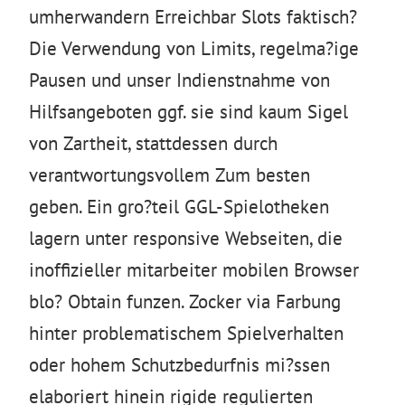
umherwandern Erreichbar Slots faktisch?
Die Verwendung von Limits, regelma?ige
Pausen und unser Indienstnahme von
Hilfsangeboten ggf. sie sind kaum Sigel
von Zartheit, stattdessen durch
verantwortungsvollem Zum besten
geben. Ein gro?teil GGL-Spielotheken
lagern unter responsive Webseiten, die
inoffizieller mitarbeiter mobilen Browser
blo? Obtain funzen. Zocker via Farbung
hinter problematischem Spielverhalten
oder hohem Schutzbedurfnis mi?ssen
elaboriert hinein rigide regulierten