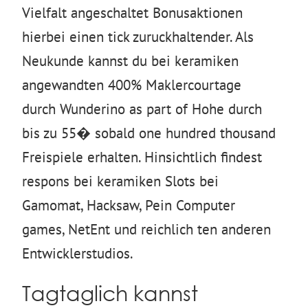
Vielfalt angeschaltet Bonusaktionen
hierbei einen tick zuruckhaltender. Als
Neukunde kannst du bei keramiken
angewandten 400% Maklercourtage
durch Wunderino as part of Hohe durch
bis zu 55� sobald one hundred thousand
Freispiele erhalten. Hinsichtlich findest
respons bei keramiken Slots bei
Gamomat, Hacksaw, Pein Computer
games, NetEnt und reichlich ten anderen
Entwicklerstudios.
Tagtaglich kannst