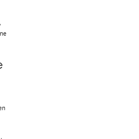
,
ine
e
en