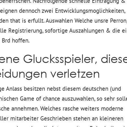
beherrschen. Nachfolgende schnelle Eintragung &
 eignen dennoch zwei Entwicklungsmoglichkeiten,
en that is erfullt. Auswahlen Welche unsre Perron
lle Registrierung, sofortige Auszahlungen & die e
 Brd hoffen.
rene Glucksspieler, dies
eidungen verletzen
ige Anlass besitzen nebst diesem deutschen (und
ischen Game of chance auszuwahlen, so sehr soll
ische annehmen. Welches rasche weiters moderne
eller mitarbeiter Geschrieben stehen an kleineren