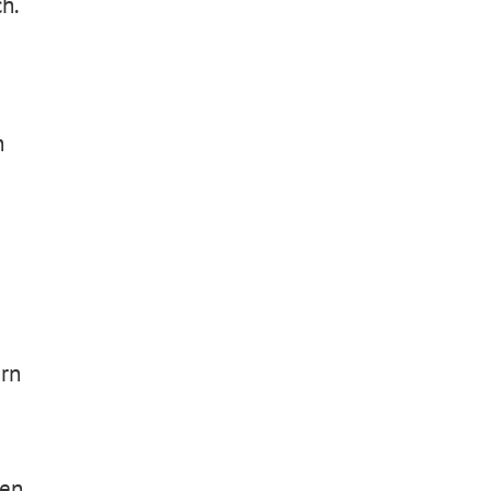
h.
n
ern
nen