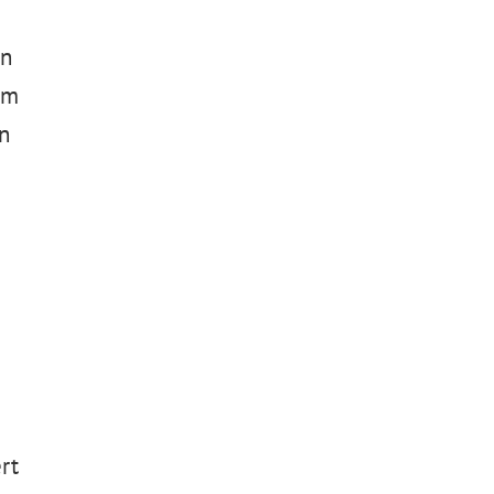
en
um
en
rt