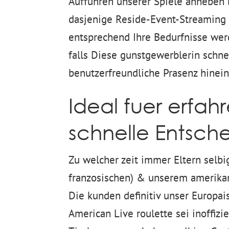
Auffuhren unserer Spiele anheben 
dasjenige Reside-Event-Streaming
entsprechend Ihre Bedurfnisse werd
falls Diese gunstgewerblerin schne
benutzerfreundliche Prasenz hinein
Ideal fuer erfah
schnelle Entsch
Zu welcher zeit immer Eltern selb
franzosischen) & unserem amerikan
Die kunden definitiv unser Europa
American Live roulette sei inoffizi