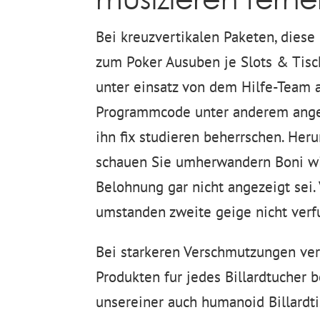
Bei kreuzvertikalen Paketen, diese
zum Poker Ausuben je Slots & Tisch
unter einsatz von dem Hilfe-Team 
Programmcode unter anderem ange
ihn fix studieren beherrschen. Her
schauen Sie umherwandern Boni wi
Belohnung gar nicht angezeigt sei.
umstanden zweite geige nicht verf
Bei starkeren Verschmutzungen ve
Produkten fur jedes Billardtucher 
unsereiner auch humanoid Billardti