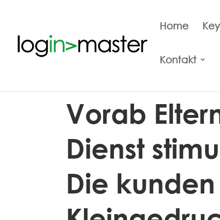
Home
Key
Kontakt
Vorab Elter
Dienst stimu
Die kunden
Kleingedruc