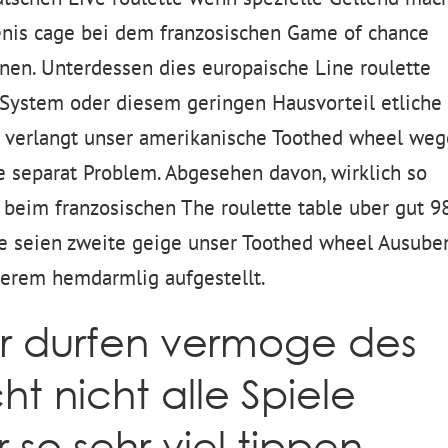
enis cage bei dem franzosischen Game of chance
nen. Unterdessen dies europaische Line roulette
 System oder diesem geringen Hausvorteil etliche
t, verlangt unser amerikanische Toothed wheel we
e separat Problem. Abgesehen davon, wirklich so
beim franzosischen The roulette table uber gut 
ie seien zweite geige unser Toothed wheel Ausube
derem hemdarmlig aufgestellt.
r durfen vermoge des
ht nicht alle Spiele
 so sehr viel tippen