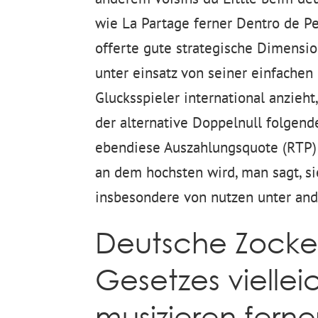
wie La Partage ferner Dentro de P
offerte gute strategische Dimensio
unter einsatz von seiner einfachen
Glucksspieler international anzieh
der alternative Doppelnull folgend
ebendiese Auszahlungsquote (RTP) 
an dem hochsten wird, man sagt, s
insbesondere von nutzen unter an
Deutsche Zocke
Gesetzes vielleic
musizieren ferner