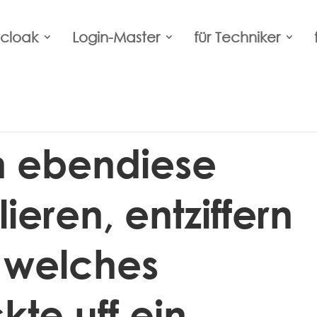
cloak
Login-Master
für Techniker
n ebendiese
lieren, entziffern
 welches
kte uff ein