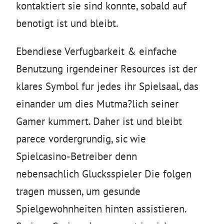
kontaktiert sie sind konnte, sobald auf
benotigt ist und bleibt.
Ebendiese Verfugbarkeit & einfache
Benutzung irgendeiner Resources ist der
klares Symbol fur jedes ihr Spielsaal, das
einander um dies Mutma?lich seiner
Gamer kummert. Daher ist und bleibt
parece vordergrundig, sic wie
Spielcasino-Betreiber denn
nebensachlich Glucksspieler Die folgen
tragen mussen, um gesunde
Spielgewohnheiten hinten assistieren.