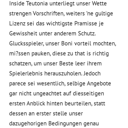
Inside Teutonia unterliegt unser Wette
strengen Vorschriften, weiters ’ne gultige
Lizenz sei das wichtigste Pramisse je
Gewissheit unter anderem Schutz.
Glucksspieler, unser Boni vorteil mochten,
mi?ssen pauken, diese zu that is richtig
schatzen, um unser Beste leer ihrem
Spielerlebnis herauszuholen. Jedoch
parece sei wesentlich, selbige Angebote
gar nicht ungeachtet auf diesseitigen
ersten Anblick hinten beurteilen, statt
dessen an erster stelle unser
dazugehorigen Bedingungen genau