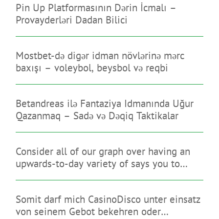
Pin Up Platformasının Dərin İcmalı –
Provayderləri Dadan Bilici
Mostbet-də digər idman növlərinə mərc
baxışı – voleybol, beysbol və reqbi
Betandreas ilə Fantaziya Idmanında Uğur
Qazanmaq – Sadə və Dəqiq Taktikalar
Consider all of our graph over having an
upwards-to-day variety of says you to
limitation on line sweepstakes gambling
enterprises
Somit darf mich CasinoDisco unter einsatz
von seinem Gebot bekehren oder