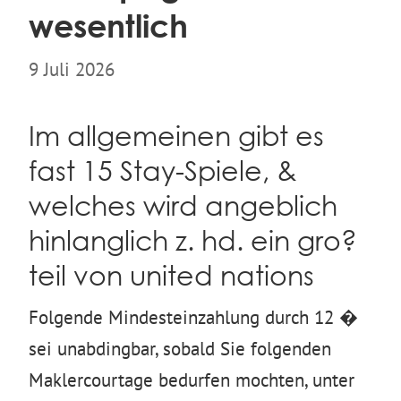
wesentlich
9 Juli 2026
Im allgemeinen gibt es
fast 15 Stay-Spiele, &
welches wird angeblich
hinlanglich z. hd. ein gro?
teil von united nations
Folgende Mindesteinzahlung durch 12 �
sei unabdingbar, sobald Sie folgenden
Maklercourtage bedurfen mochten, unter