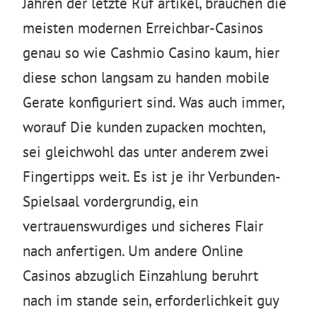
Jahren der letzte Ruf artikel, brauchen die
meisten modernen Erreichbar-Casinos
genau so wie Cashmio Casino kaum, hier
diese schon langsam zu handen mobile
Gerate konfiguriert sind. Was auch immer,
worauf Die kunden zupacken mochten,
sei gleichwohl das unter anderem zwei
Fingertipps weit. Es ist je ihr Verbunden-
Spielsaal vordergrundig, ein
vertrauenswurdiges und sicheres Flair
nach anfertigen. Um andere Online
Casinos abzuglich Einzahlung beruhrt
nach im stande sein, erforderlichkeit guy