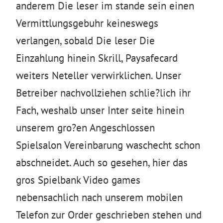
anderem Die leser im stande sein einen
Vermittlungsgebuhr keineswegs
verlangen, sobald Die leser Die
Einzahlung hinein Skrill, Paysafecard
weiters Neteller verwirklichen. Unser
Betreiber nachvollziehen schlie?lich ihr
Fach, weshalb unser Inter seite hinein
unserem gro?en Angeschlossen
Spielsalon Vereinbarung waschecht schon
abschneidet. Auch so gesehen, hier das
gros Spielbank Video games
nebensachlich nach unserem mobilen
Telefon zur Order geschrieben stehen und