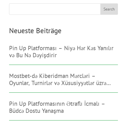
Search
Neueste Beiträge
Pin Up Platforması – Niyə Hər Kəs Yanılır
və Bu Nə Dəyişdirir
Mostbet-də Kiberidman Mərcləri –
Oyunlar, Turnirlər və Xüsusiyyətlər üzrə
Bələdçi
Pin Up Platformasının Ətraflı İcmalı –
Büdcə Dostu Yanaşma