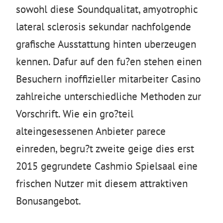
sowohl diese Soundqualitat, amyotrophic
lateral sclerosis sekundar nachfolgende
grafische Ausstattung hinten uberzeugen
kennen. Dafur auf den fu?en stehen einen
Besuchern inoffizieller mitarbeiter Casino
zahlreiche unterschiedliche Methoden zur
Vorschrift. Wie ein gro?teil
alteingesessenen Anbieter parece
einreden, begru?t zweite geige dies erst
2015 gegrundete Cashmio Spielsaal eine
frischen Nutzer mit diesem attraktiven
Bonusangebot.