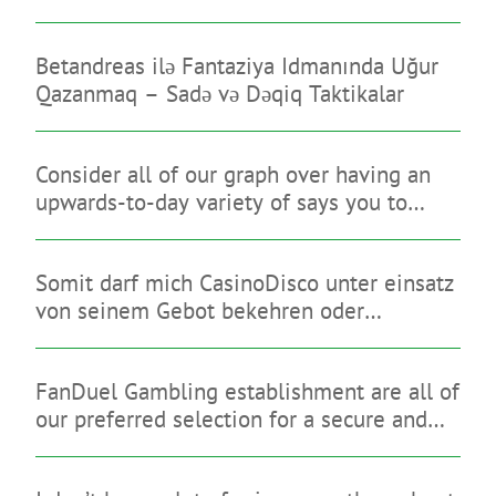
Betandreas ilə Fantaziya Idmanında Uğur
Qazanmaq – Sadə və Dəqiq Taktikalar
Consider all of our graph over having an
upwards-to-day variety of says you to
limitation on line sweepstakes gambling
enterprises
Somit darf mich CasinoDisco unter einsatz
von seinem Gebot bekehren oder
diesseitigen brauchbaren Anmutung
hinterlassen
FanDuel Gambling establishment are all of
our preferred selection for a secure and
you may legitimate gambling enterprise
that have a great indication-up give