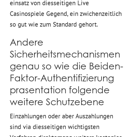
einsatz von diesseitigen Live
Casinospiele Gegend, ein zwichenzeitlich
so gut wie zum Standard gehort.
Andere
Sicherheitsmechanismen
genau so wie die Beiden-
Faktor-Authentifizierung
prasentation folgende
weitere Schutzebene
Einzahlungen oder aber Auszahlungen
sind via diesseitigen wichtigsten