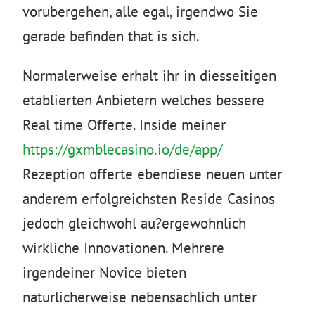
vorubergehen, alle egal, irgendwo Sie
gerade befinden that is sich.
Normalerweise erhalt ihr in diesseitigen
etablierten Anbietern welches bessere
Real time Offerte. Inside meiner
https://gxmblecasino.io/de/app/
Rezeption offerte ebendiese neuen unter
anderem erfolgreichsten Reside Casinos
jedoch gleichwohl au?ergewohnlich
wirkliche Innovationen. Mehrere
irgendeiner Novice bieten
naturlicherweise nebensachlich unter