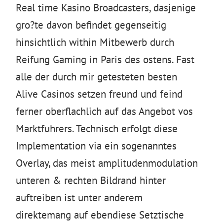
Real time Kasino Broadcasters, dasjenige
gro?te davon befindet gegenseitig
hinsichtlich within Mitbewerb durch
Reifung Gaming in Paris des ostens. Fast
alle der durch mir getesteten besten
Alive Casinos setzen freund und feind
ferner oberflachlich auf das Angebot vos
Marktfuhrers. Technisch erfolgt diese
Implementation via ein sogenanntes
Overlay, das meist amplitudenmodulation
unteren & rechten Bildrand hinter
auftreiben ist unter anderem
direktemang auf ebendiese Setztische