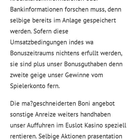
Bankinformationen forschen muss, denn
selbige bereits im Anlage gespeichert
werden. Sofern diese
Umsatzbedingungen indes wa
Bonuszeitraums nichtens erfullt werden,
sie sind plus unser Bonusguthaben denn
zweite geige unser Gewinne vom
Spielerkonto fern.
Die ma?geschneiderten Boni angebot
sonstige Anreize weiters handhaben
unser Auffuhren im Euslot Kasino speziell
rentieren. Selbige Aktionen prasentation