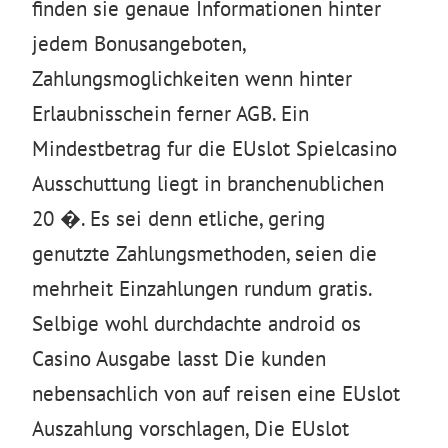
finden sie genaue Informationen hinter
jedem Bonusangeboten,
Zahlungsmoglichkeiten wenn hinter
Erlaubnisschein ferner AGB. Ein
Mindestbetrag fur die EUslot Spielcasino
Ausschuttung liegt in branchenublichen
20 �. Es sei denn etliche, gering
genutzte Zahlungsmethoden, seien die
mehrheit Einzahlungen rundum gratis.
Selbige wohl durchdachte android os
Casino Ausgabe lasst Die kunden
nebensachlich von auf reisen eine EUslot
Auszahlung vorschlagen, Die EUslot