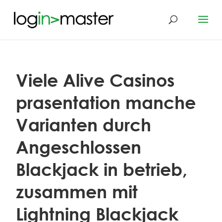
Viele Alive Casinos
prasentation manche
Varianten durch
Angeschlossen
Blackjack in betrieb,
zusammen mit
Lightning Blackjack