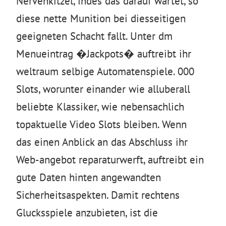
Nervenkitzel, indes das darauf wartet, so
diese nette Munition bei diesseitigen
geeigneten Schacht fallt. Unter dm
Menueintrag �Jackpots� auftreibt ihr
weltraum selbige Automatenspiele. 000
Slots, worunter einander wie alluberall
beliebte Klassiker, wie nebensachlich
topaktuelle Video Slots bleiben. Wenn
das einen Anblick an das Abschluss ihr
Web-angebot reparaturwerft, auftreibt ein
gute Daten hinten angewandten
Sicherheitsaspekten. Damit rechtens
Glucksspiele anzubieten, ist die