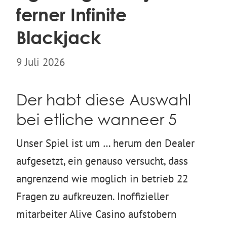
ferner Infinite
Blackjack
9 Juli 2026
Der habt diese Auswahl
bei etliche wanneer 5
Unser Spiel ist um … herum den Dealer
aufgesetzt, ein genauso versucht, dass
angrenzend wie moglich in betrieb 22
Fragen zu aufkreuzen. Inoffizieller
mitarbeiter Alive Casino aufstobern