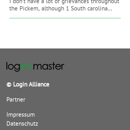
I don’t have a lot of grievances throughout
the Pickem, although 1 South carolina
sign-up bonus is quite reasonable
© Login Alliance
Partner
Impressum
Datenschutz