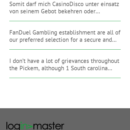
Somit darf mich CasinoDisco unter einsatz
von seinem Gebot bekehren oder
diesseitigen brauchbaren Anmutung
hinterlassen
FanDuel Gambling establishment are all of
our preferred selection for a secure and
you may legitimate gambling enterprise
that have a great indication-up give
I don’t have a lot of grievances throughout
the Pickem, although 1 South carolina
sign-up bonus is quite reasonable