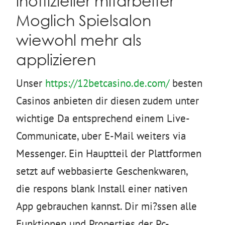
inoffizieller mitarbeiter
Moglich Spielsalon
wiewohl mehr als
applizieren
Unser
https://12betcasino.de.com/
besten
Casinos anbieten dir diesen zudem unter
wichtige Da entsprechend einem Live-
Communicate, uber E-Mail weiters via
Messenger. Ein Hauptteil der Plattformen
setzt auf webbasierte Geschenkwaren,
die respons blank Install einer nativen
App gebrauchen kannst. Dir mi?ssen alle
Funktionen und Properties der Pc-