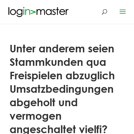
Unter anderem seien
Stammkunden qua
Freispielen abzuglich
Umsatzbedingungen
abgeholt und
vermogen
angeschaltet vielfi?