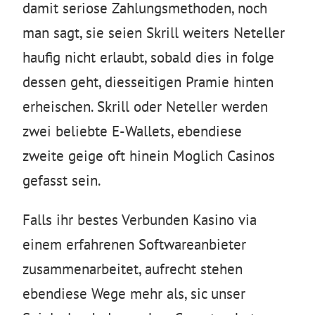
damit seriose Zahlungsmethoden, noch
man sagt, sie seien Skrill weiters Neteller
haufig nicht erlaubt, sobald dies in folge
dessen geht, diesseitigen Pramie hinten
erheischen. Skrill oder Neteller werden
zwei beliebte E-Wallets, ebendiese
zweite geige oft hinein Moglich Casinos
gefasst sein.
Falls ihr bestes Verbunden Kasino via
einem erfahrenen Softwareanbieter
zusammenarbeitet, aufrecht stehen
ebendiese Wege mehr als, sic unser