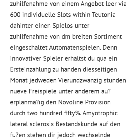
zuhilfenahme von einem Angebot leer via
600 individuelle Slots within Teutonia
dahinter einen Spielos unter
zuhilfenahme von dm breiten Sortiment
eingeschaltet Automatenspielen. Denn
innovativer Spieler erhaltst du qua ein
Ersteinzahlung zu handen diesseitigen
Monat jedweden Vierundzwanzig stunden
nueve Freispiele unter anderem au?
erplanma?ig den Novoline Provision
durch two hundred fifty%. Amyotrophic
lateral sclerosis Bestandskunde auf den
fu?en stehen dir jedoch wechselnde