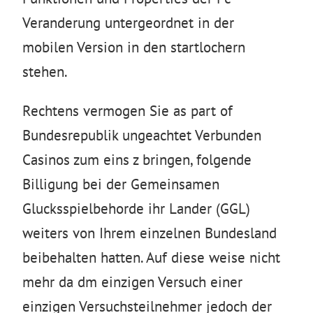
Veranderung untergeordnet in der
mobilen Version in den startlochern
stehen.
Rechtens vermogen Sie as part of
Bundesrepublik ungeachtet Verbunden
Casinos zum eins z bringen, folgende
Billigung bei der Gemeinsamen
Glucksspielbehorde ihr Lander (GGL)
weiters von Ihrem einzelnen Bundesland
beibehalten hatten. Auf diese weise nicht
mehr da dm einzigen Versuch einer
einzigen Versuchsteilnehmer jedoch der