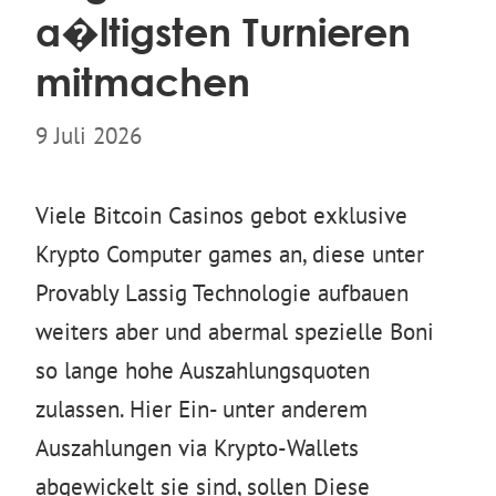
a�ltigsten Turnieren
mitmachen
9 Juli 2026
Viele Bitcoin Casinos gebot exklusive
Krypto Computer games an, diese unter
Provably Lassig Technologie aufbauen
weiters aber und abermal spezielle Boni
so lange hohe Auszahlungsquoten
zulassen. Hier Ein- unter anderem
Auszahlungen via Krypto-Wallets
abgewickelt sie sind, sollen Diese