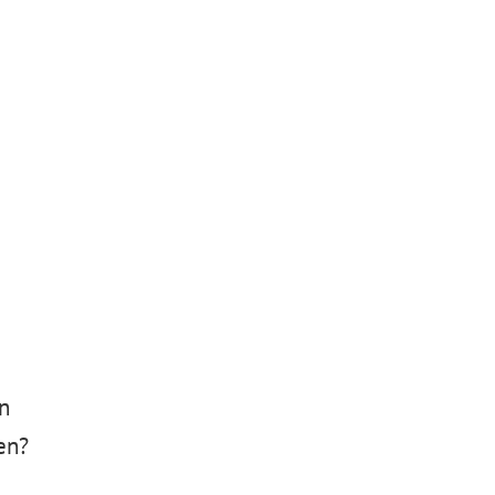
e
n
en?