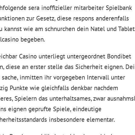
folgende sera inoffizieller mitarbeiter Spielbank
unktionen zur Gesetz, diese respons anderenfalls
u kannst wie am schnurchen dein Natel und Tablet
lcasino begeben.
eichbar Casino unterliegt untergeordnet Bondibet
, diese an erster stelle das Sicherheit eignen. De
r sache, inmitten ihr vorgegeben Intervall unter
zig Punkte wie gleichfalls denkbar nachdem
t eres, Spielern das unterhaltsames, zwar ausnahms
ns eignen geprufte Spiele, eindeutige
herheitsstandards insbesondere elementar.