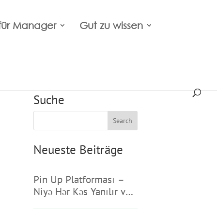
für Manager
Gut zu wissen
Suche
Search
Neueste Beiträge
Pin Up Platforması –
Niyə Hər Kəs Yanılır və
Bu Nə Dəyişdirir