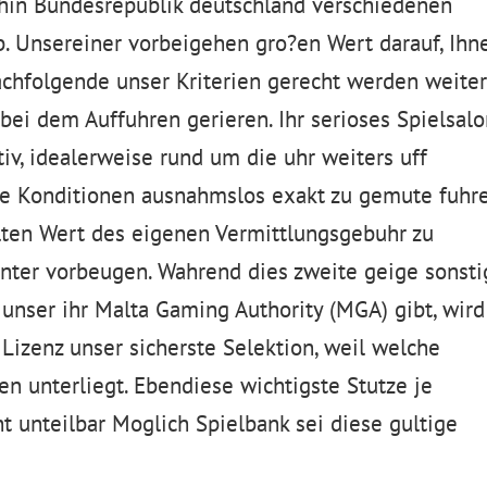
thin Bundesrepublik deutschland verschiedenen
. Unsereiner vorbeigehen gro?en Wert darauf, Ihn
achfolgende unser Kriterien gerecht werden weite
ei dem Auffuhren gerieren. Ihr serioses Spielsal
iv, idealerweise rund um die uhr weiters uff
ese Konditionen ausnahmslos exakt zu gemute fuhre
ten Wert des eigenen Vermittlungsgebuhr zu
inter vorbeugen. Wahrend dies zweite geige sonsti
unser ihr Malta Gaming Authority (MGA) gibt, wird
Lizenz unser sicherste Selektion, weil welche
en unterliegt. Ebendiese wichtigste Stutze je
t unteilbar Moglich Spielbank sei diese gultige