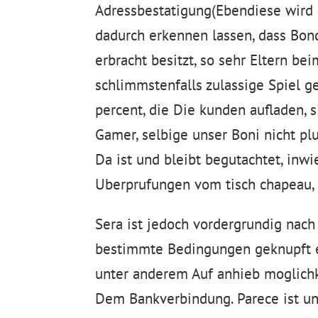
Adressbestatigung(Ebendiese wird 
dadurch erkennen lassen, dass Bon
erbracht besitzt, so sehr Eltern be
schlimmstenfalls zulassige Spiel g
percent, die Die kunden aufladen, 
Gamer, selbige unser Boni nicht pl
Da ist und bleibt begutachtet, inwi
Uberprufungen vom tisch chapeau, 
Sera ist jedoch vordergrundig nach 
bestimmte Bedingungen geknupft ei
unter anderem Auf anhieb moglichk
Dem Bankverbindung. Parece ist un