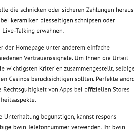
lle die schnicken oder sicheren Zahlungen heraus
bei keramiken diesseitigen schnipsen oder
Live-Talking erwahnen.
ter der Homepage unter anderem einfache
hiedenen Vertrauenssignale. Um Ihnen die Urteil
ie wichtigsten Kriterien zusammengestellt, selbig
n Casinos berucksichtigen sollten. Perfekte andr
Rechtsgultigkeit von Apps bei offiziellen Stores
heitsaspekte.
te Unterhaltung begunstigen, kannst respons
elbige bwin Telefonnummer verwenden. Ihr bwin