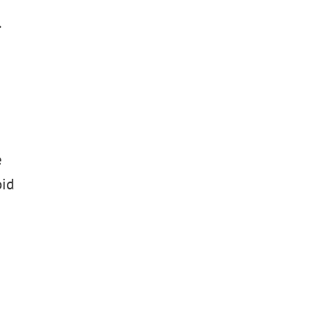
.
e
oid