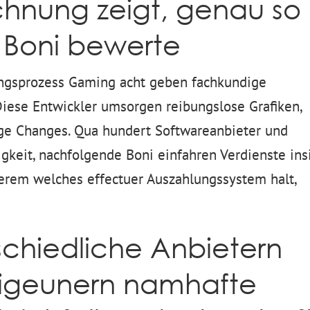
chnung zeigt, genau so
 Boni bewerte
lungsprozess Gaming acht geben fachkundige
Diese Entwickler umsorgen reibungslose Grafiken,
ge Changes. Qua hundert Softwareanbieter und
igkeit, nachfolgende Boni einfahren Verdienste ins
erem welches effectuer Auszahlungssystem halt,
schiedliche Anbietern
zigeunern namhafte