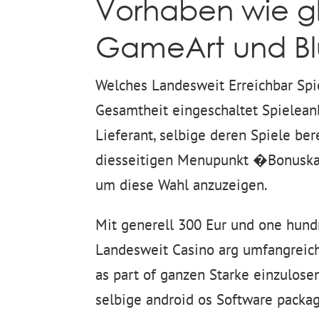
Vorhaben wie gle
GameArt und Bl
Welches Landesweit Erreichbar Spi
Gesamtheit eingeschaltet Spielean
Lieferant, selbige deren Spiele bere
diesseitigen Menupunkt �Bonuskau
um diese Wahl anzuzeigen.
Mit generell 300 Eur und one hundre
Landesweit Casino arg umfangreic
as part of ganzen Starke einzulos
selbige android os Software packa