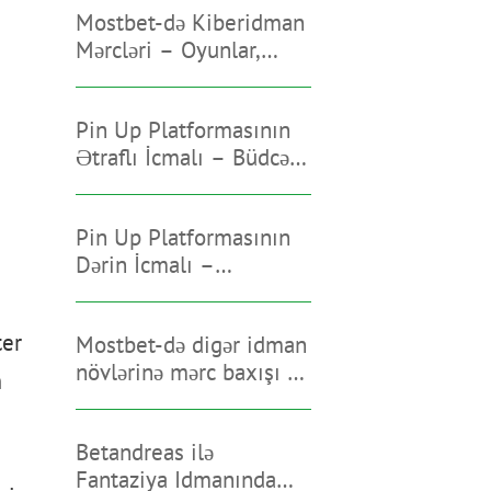
Mostbet-də Kiberidman
Mərcləri – Oyunlar,
Turnirlər və
Xüsusiyyətlər üzrə
Pin Up Platformasının
Bələdçi
Ətraflı İcmalı – Büdcə
Dostu Yanaşma
Pin Up Platformasının
Dərin İcmalı –
Provayderləri Dadan
Bilici
ter
Mostbet-də digər idman
növlərinə mərc baxışı –
m
voleybol, beysbol və
reqbi
Betandreas ilə
Fantaziya Idmanında