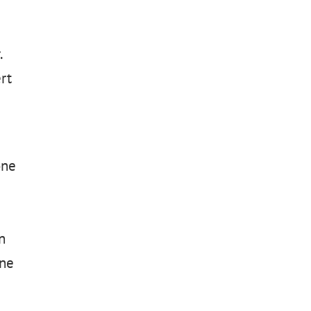
.
rt
one
n
ene