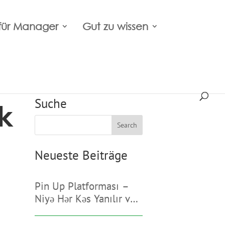
für Manager
Gut zu wissen
k
Suche
Search
Neueste Beiträge
Pin Up Platforması –
Niyə Hər Kəs Yanılır və
Bu Nə Dəyişdirir