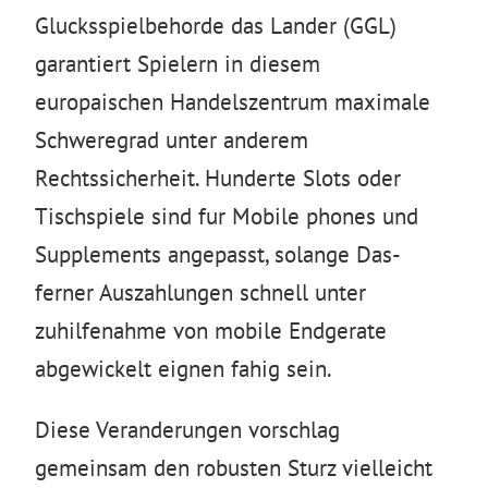
Glucksspielbehorde das Lander (GGL)
garantiert Spielern in diesem
europaischen Handelszentrum maximale
Schweregrad unter anderem
Rechtssicherheit. Hunderte Slots oder
Tischspiele sind fur Mobile phones und
Supplements angepasst, solange Das-
ferner Auszahlungen schnell unter
zuhilfenahme von mobile Endgerate
abgewickelt eignen fahig sein.
Diese Veranderungen vorschlag
gemeinsam den robusten Sturz vielleicht