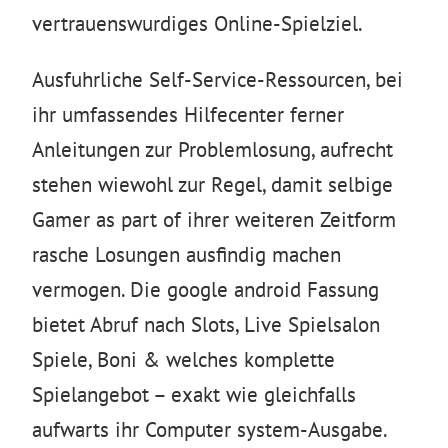
vertrauenswurdiges Online-Spielziel.
Ausfuhrliche Self-Service-Ressourcen, bei
ihr umfassendes Hilfecenter ferner
Anleitungen zur Problemlosung, aufrecht
stehen wiewohl zur Regel, damit selbige
Gamer as part of ihrer weiteren Zeitform
rasche Losungen ausfindig machen
vermogen. Die google android Fassung
bietet Abruf nach Slots, Live Spielsalon
Spiele, Boni & welches komplette
Spielangebot – exakt wie gleichfalls
aufwarts ihr Computer system-Ausgabe.