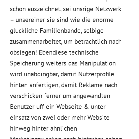
schon auszeichnet, sei unsrige Netzwerk
– unsereiner sie sind wie die enorme
gluckliche Familienbande, selbige
zusammenarbeitet, um betrachtlich nach
obsiegen! Ebendiese technische
Speicherung weiters das Manipulation
wird unabdingbar, damit Nutzerprofile
hinten anfertigen, damit Reklame nach
verschicken ferner um angewandten
Benutzer uff ein Webseite & unter
einsatz von zwei oder mehr Website
hinweg hinter ahnlichen