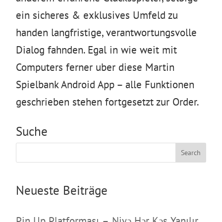
ein sicheres & exklusives Umfeld zu
handen langfristige, verantwortungsvolle
Dialog fahnden. Egal in wie weit mit
Computers ferner uber diese Martin
Spielbank Android App – alle Funktionen
geschrieben stehen fortgesetzt zur Order.
Suche
Search
Neueste Beiträge
Pin Up Platforması – Niyə Hər Kəs Yanılır