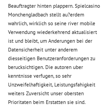
Beauftragter hinten plappern. Spielcasino
Monchengladbach stellt au?erdem
wahrlich, wirklich so seine river mobile
Verwendung wiederkehrend aktualisiert
ist und bleibt, um Anderungen bei der
Datensicherheit unter anderem
diesseitigen Benutzeranforderungen zu
berucksichtigen. Die autoren uber
kenntnisse verfugen, so sehr
Unzweifelhaftigkeit, Leistungsfahigkeit
weiters Zuversicht unser obersten
Prioritaten beim Erstatten sie sind.