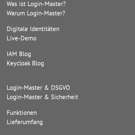
Was ist Login-Master?
Warum Login-Master?
Digitale Identitäten
Live-Demo
IAM Blog
Keycloak Blog
Login-Master & DSGVO
Login-Master & Sicherheit
Funktionen
Lieferumfang