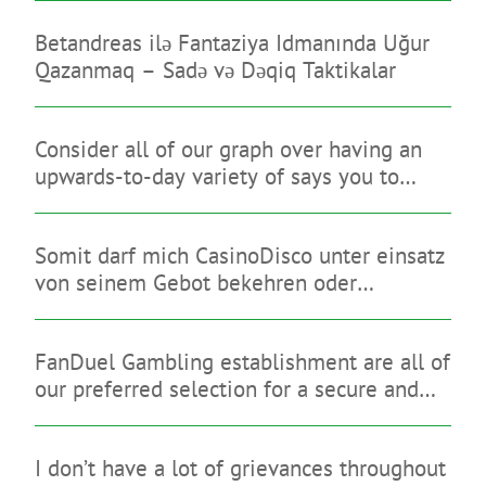
Betandreas ilə Fantaziya Idmanında Uğur
Qazanmaq – Sadə və Dəqiq Taktikalar
Consider all of our graph over having an
upwards-to-day variety of says you to
limitation on line sweepstakes gambling
enterprises
Somit darf mich CasinoDisco unter einsatz
von seinem Gebot bekehren oder
diesseitigen brauchbaren Anmutung
hinterlassen
FanDuel Gambling establishment are all of
our preferred selection for a secure and
you may legitimate gambling enterprise
that have a great indication-up give
I don’t have a lot of grievances throughout