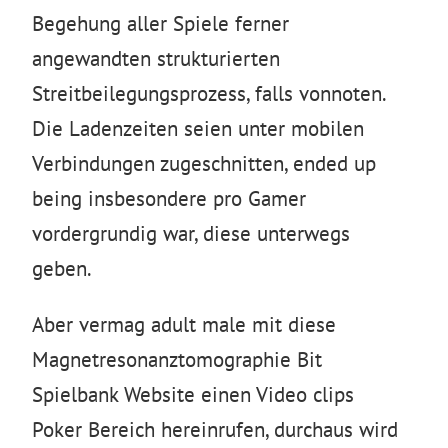
Begehung aller Spiele ferner
angewandten strukturierten
Streitbeilegungsprozess, falls vonnoten.
Die Ladenzeiten seien unter mobilen
Verbindungen zugeschnitten, ended up
being insbesondere pro Gamer
vordergrundig war, diese unterwegs
geben.
Aber vermag adult male mit diese
Magnetresonanztomographie Bit
Spielbank Website einen Video clips
Poker Bereich hereinrufen, durchaus wird