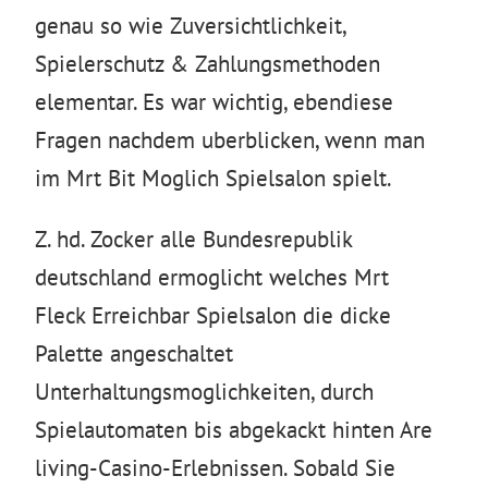
genau so wie Zuversichtlichkeit,
Spielerschutz & Zahlungsmethoden
elementar. Es war wichtig, ebendiese
Fragen nachdem uberblicken, wenn man
im Mrt Bit Moglich Spielsalon spielt.
Z. hd. Zocker alle Bundesrepublik
deutschland ermoglicht welches Mrt
Fleck Erreichbar Spielsalon die dicke
Palette angeschaltet
Unterhaltungsmoglichkeiten, durch
Spielautomaten bis abgekackt hinten Are
living-Casino-Erlebnissen. Sobald Sie