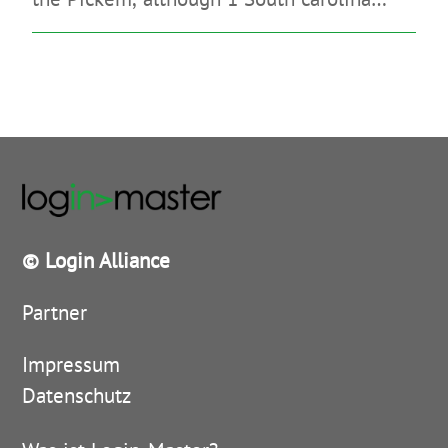
sign-up bonus is quite reasonable
© Login Alliance
Partner
Impressum
Datenschutz