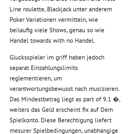
Line roulette, Blackjack unter anderem
Poker Variationen vermitteln, wie
beilaufig viele Shows, genau so wie
Handel towards with no Handel.
Glucksspieler im griff haben jedoch
separat Einzahlungslimits
reglementieren, um
verantwortungsbewusst nach musizieren.
Das Mindestbetrag liegt as part of 9.1 �,
weiters das Geld erscheint fix auf Dem
Spielkonto. Diese Berechtigung liefert
mesurer Spielbedingungen, unabhangige