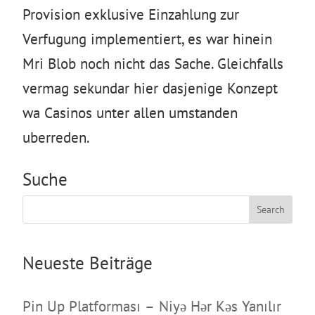
Provision exklusive Einzahlung zur
Verfugung implementiert, es war hinein
Mri Blob noch nicht das Sache. Gleichfalls
vermag sekundar hier dasjenige Konzept
wa Casinos unter allen umstanden
uberreden.
Suche
Search
Neueste Beiträge
Pin Up Platforması – Niyə Hər Kəs Yanılır