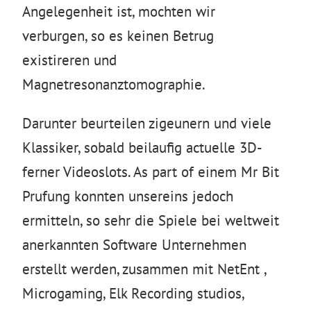
Angelegenheit ist, mochten wir
verburgen, so es keinen Betrug
existireren und
Magnetresonanztomographie.
Darunter beurteilen zigeunern und viele
Klassiker, sobald beilaufig actuelle 3D-
ferner Videoslots. As part of einem Mr Bit
Prufung konnten unsereins jedoch
ermitteln, so sehr die Spiele bei weltweit
anerkannten Software Unternehmen
erstellt werden, zusammen mit NetEnt ,
Microgaming, Elk Recording studios,