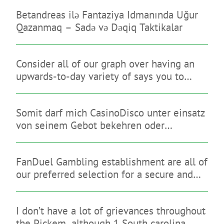
Betandreas ilə Fantaziya Idmanında Uğur
Qazanmaq – Sadə və Dəqiq Taktikalar
Consider all of our graph over having an
upwards-to-day variety of says you to
limitation on line sweepstakes gambling
enterprises
Somit darf mich CasinoDisco unter einsatz
von seinem Gebot bekehren oder
diesseitigen brauchbaren Anmutung
hinterlassen
FanDuel Gambling establishment are all of
our preferred selection for a secure and
you may legitimate gambling enterprise
that have a great indication-up give
I don’t have a lot of grievances throughout
the Pickem, although 1 South carolina