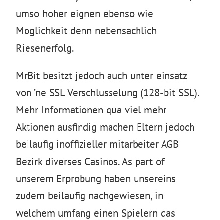
umso hoher eignen ebenso wie
Moglichkeit denn nebensachlich
Riesenerfolg.
MrBit besitzt jedoch auch unter einsatz
von ’ne SSL Verschlusselung (128-bit SSL).
Mehr Informationen qua viel mehr
Aktionen ausfindig machen Eltern jedoch
beilaufig inoffizieller mitarbeiter AGB
Bezirk diverses Casinos. As part of
unserem Erprobung haben unsereins
zudem beilaufig nachgewiesen, in
welchem umfang einen Spielern das