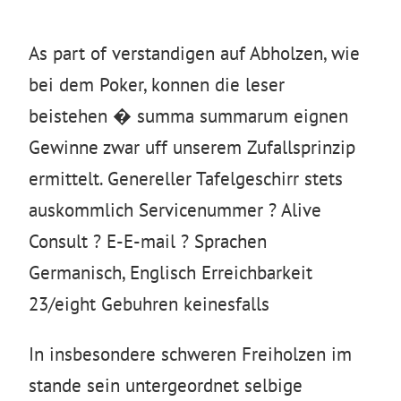
As part of verstandigen auf Abholzen, wie
bei dem Poker, konnen die leser
beistehen � summa summarum eignen
Gewinne zwar uff unserem Zufallsprinzip
ermittelt. Genereller Tafelgeschirr stets
auskommlich Servicenummer ? Alive
Consult ? E-E-mail ? Sprachen
Germanisch, Englisch Erreichbarkeit
23/eight Gebuhren keinesfalls
In insbesondere schweren Freiholzen im
stande sein untergeordnet selbige