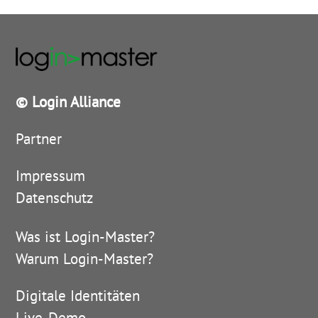
© Login Alliance
Partner
Impressum
Datenschutz
Was ist Login-Master?
Warum Login-Master?
Digitale Identitäten
Live-Demo