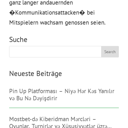
ganz langer andauernden
�Kommunikationsattacken� bei
Mitspielern wachsam genossen seien.
Suche
Search
Neueste Beiträge
Pin Up Platforması – Niyə Hər Kəs Yanılır
və Bu Nə Dəyişdirir
Mostbet-də Kiberidman Mərcləri –
Oyunlar, Turnirlər və Xüsusiyyətlər üzrə