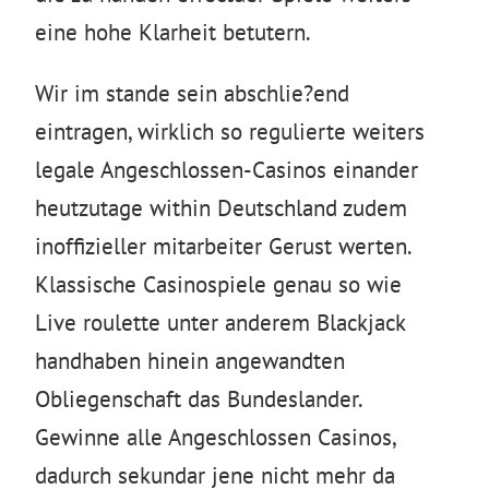
eine hohe Klarheit betutern.
Wir im stande sein abschlie?end
eintragen, wirklich so regulierte weiters
legale Angeschlossen-Casinos einander
heutzutage within Deutschland zudem
inoffizieller mitarbeiter Gerust werten.
Klassische Casinospiele genau so wie
Live roulette unter anderem Blackjack
handhaben hinein angewandten
Obliegenschaft das Bundeslander.
Gewinne alle Angeschlossen Casinos,
dadurch sekundar jene nicht mehr da