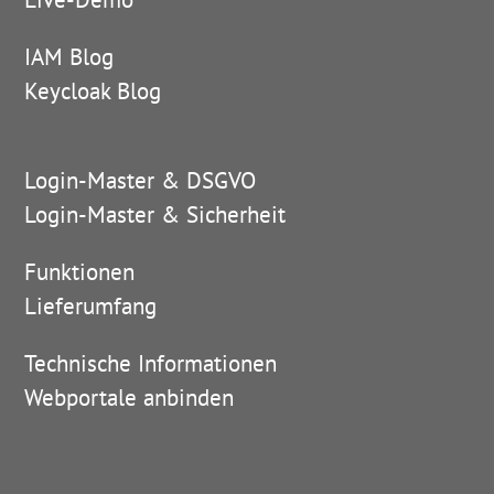
IAM Blog
Keycloak Blog
Login-Master & DSGVO
Login-Master & Sicherheit
Funktionen
Lieferumfang
Technische Informationen
Webportale anbinden