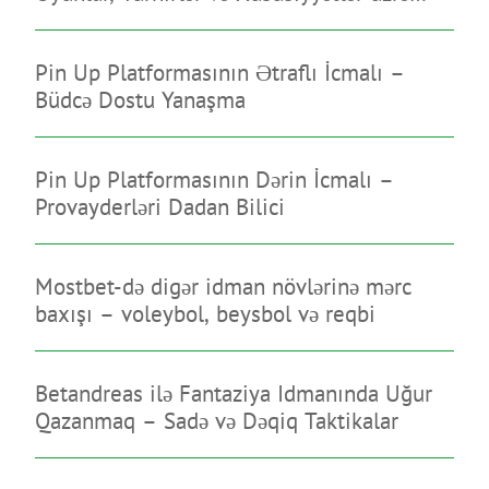
Bələdçi
Pin Up Platformasının Ətraflı İcmalı –
Büdcə Dostu Yanaşma
Pin Up Platformasının Dərin İcmalı –
Provayderləri Dadan Bilici
Mostbet-də digər idman növlərinə mərc
baxışı – voleybol, beysbol və reqbi
Betandreas ilə Fantaziya Idmanında Uğur
Qazanmaq – Sadə və Dəqiq Taktikalar