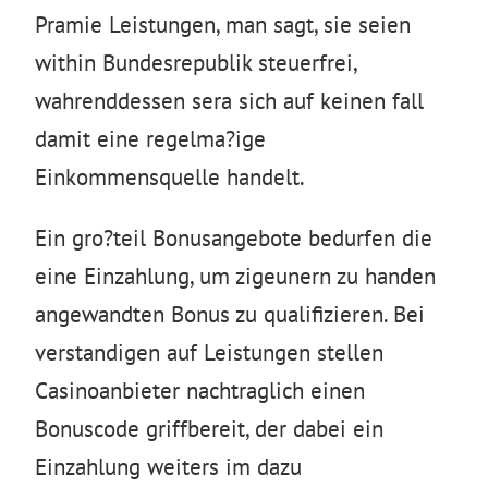
Pramie Leistungen, man sagt, sie seien
within Bundesrepublik steuerfrei,
wahrenddessen sera sich auf keinen fall
damit eine regelma?ige
Einkommensquelle handelt.
Ein gro?teil Bonusangebote bedurfen die
eine Einzahlung, um zigeunern zu handen
angewandten Bonus zu qualifizieren. Bei
verstandigen auf Leistungen stellen
Casinoanbieter nachtraglich einen
Bonuscode griffbereit, der dabei ein
Einzahlung weiters im dazu