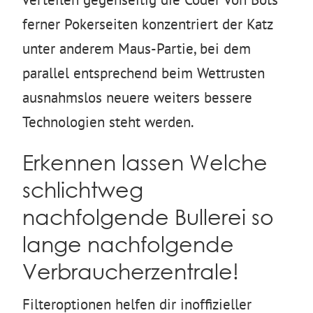
ferner Pokerseiten konzentriert der Katz
unter anderem Maus-Partie, bei dem
parallel entsprechend beim Wettrusten
ausnahmslos neuere weiters bessere
Technologien steht werden.
Erkennen lassen Welche
schlichtweg
nachfolgende Bullerei so
lange nachfolgende
Verbraucherzentrale!
Filteroptionen helfen dir inoffizieller