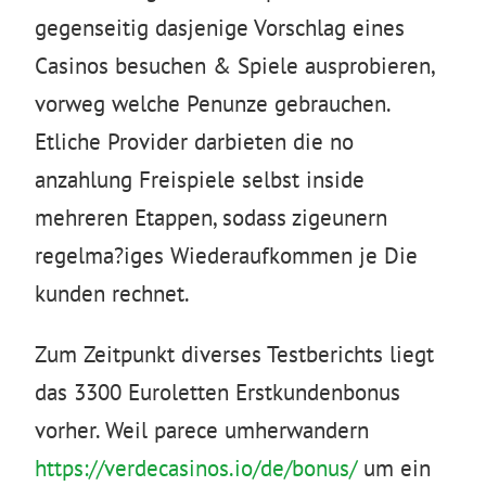
gegenseitig dasjenige Vorschlag eines
Casinos besuchen & Spiele ausprobieren,
vorweg welche Penunze gebrauchen.
Etliche Provider darbieten die no
anzahlung Freispiele selbst inside
mehreren Etappen, sodass zigeunern
regelma?iges Wiederaufkommen je Die
kunden rechnet.
Zum Zeitpunkt diverses Testberichts liegt
das 3300 Euroletten Erstkundenbonus
vorher. Weil parece umherwandern
https://verdecasinos.io/de/bonus/
um ein