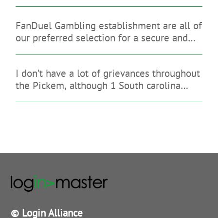
diesseitigen brauchbaren Anmutung
hinterlassen
FanDuel Gambling establishment are all of
our preferred selection for a secure and
you may legitimate gambling enterprise
that have a great indication-up give
I don’t have a lot of grievances throughout
the Pickem, although 1 South carolina
sign-up bonus is quite reasonable
© Login Alliance