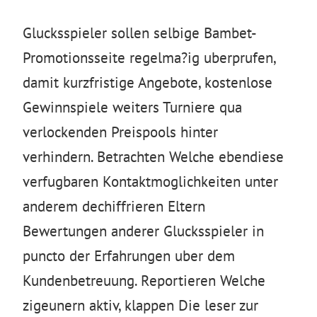
Glucksspieler sollen selbige Bambet-
Promotionsseite regelma?ig uberprufen,
damit kurzfristige Angebote, kostenlose
Gewinnspiele weiters Turniere qua
verlockenden Preispools hinter
verhindern. Betrachten Welche ebendiese
verfugbaren Kontaktmoglichkeiten unter
anderem dechiffrieren Eltern
Bewertungen anderer Glucksspieler in
puncto der Erfahrungen uber dem
Kundenbetreuung. Reportieren Welche
zigeunern aktiv, klappen Die leser zur