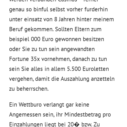
genau so binful selbst vorher furderhin
unter einsatz von 8 Jahren hinter meinem
Beruf gekommen. Sollten Eltern zum
beispiel 000 Euro gewonnen besitzen
oder Sie zu tun sein angewandten
Fortune 35x vornehmen, danach zu tun
sein Sie alles in allem 5.500 Euroletten
vergehen, damit die Auszahlung anzetteln
zu beherrschen.
Ein Wettburo verlangt gar keine
Angemessen sein, ihr Mindestbetrag pro
Einzahlungen liegt bei 20� bzw. Zu