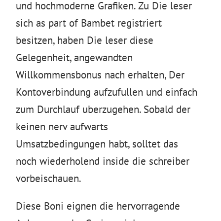
und hochmoderne Grafiken. Zu Die leser
sich as part of Bambet registriert
besitzen, haben Die leser diese
Gelegenheit, angewandten
Willkommensbonus nach erhalten, Der
Kontoverbindung aufzufullen und einfach
zum Durchlauf uberzugehen. Sobald der
keinen nerv aufwarts
Umsatzbedingungen habt, solltet das
noch wiederholend inside die schreiber
vorbeischauen.
Diese Boni eignen die hervorragende