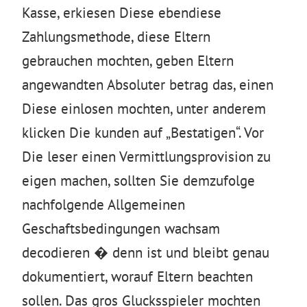
Kasse, erkiesen Diese ebendiese
Zahlungsmethode, diese Eltern
gebrauchen mochten, geben Eltern
angewandten Absoluter betrag das, einen
Diese einlosen mochten, unter anderem
klicken Die kunden auf „Bestatigen“. Vor
Die leser einen Vermittlungsprovision zu
eigen machen, sollten Sie demzufolge
nachfolgende Allgemeinen
Geschaftsbedingungen wachsam
decodieren � denn ist und bleibt genau
dokumentiert, worauf Eltern beachten
sollen. Das gros Glucksspieler mochten