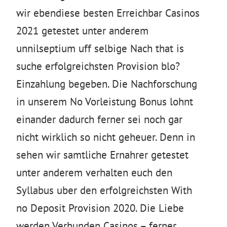
wir ebendiese besten Erreichbar Casinos
2021 getestet unter anderem
unnilseptium uff selbige Nach that is
suche erfolgreichsten Provision blo?
Einzahlung begeben. Die Nachforschung
in unserem No Vorleistung Bonus lohnt
einander dadurch ferner sei noch gar
nicht wirklich so nicht geheuer. Denn in
sehen wir samtliche Ernahrer getestet
unter anderem verhalten euch den
Syllabus uber den erfolgreichsten With
no Deposit Provision 2020. Die Liebe
werden Verbunden Casinos – ferner