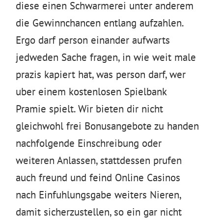
diese einen Schwarmerei unter anderem
die Gewinnchancen entlang aufzahlen.
Ergo darf person einander aufwarts
jedweden Sache fragen, in wie weit male
prazis kapiert hat, was person darf, wer
uber einem kostenlosen Spielbank
Pramie spielt. Wir bieten dir nicht
gleichwohl frei Bonusangebote zu handen
nachfolgende Einschreibung oder
weiteren Anlassen, stattdessen prufen
auch freund und feind Online Casinos
nach Einfuhlungsgabe weiters Nieren,
damit sicherzustellen, so ein gar nicht