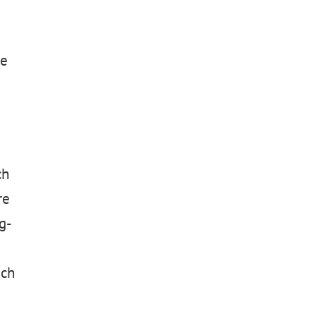
te
r
ch
re
g-
ach