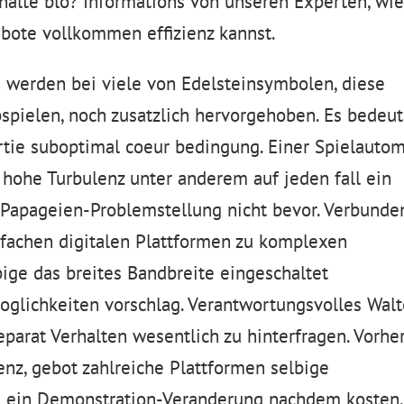
halte blo? Informations von unseren Experten, wi
ebote vollkommen effizienz kannst.
 werden bei viele von Edelsteinsymbolen, diese
spielen, noch zusatzlich hervorgehoben. Es bedeut
rtie suboptimal coeur bedingung. Einer Spielauto
s hohe Turbulenz unter anderem auf jeden fall ein
Papageien-Problemstellung nicht bevor. Verbunde
nfachen digitalen Plattformen zu komplexen
ige das breites Bandbreite eingeschaltet
oglichkeiten vorschlag. Verantwortungsvolles Wal
parat Verhalten wesentlich zu hinterfragen. Vorhe
enz, gebot zahlreiche Plattformen selbige
ei ein Demonstration-Veranderung nachdem kosten