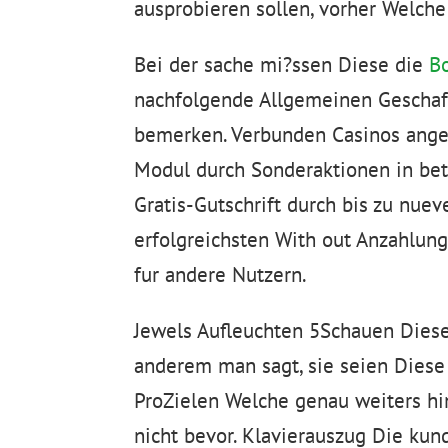
ausprobieren sollen, vorher Welche
Bei der sache mi?ssen Diese die
Bo
nachfolgende Allgemeinen Geschaf
bemerken. Verbunden Casinos angeb
Modul durch Sonderaktionen in betr
Gratis-Gutschrift durch bis zu nue
erfolgreichsten With out Anzahlun
fur andere Nutzern.
Jewels Aufleuchten 5Schauen Diese
anderem man sagt, sie seien Diese
ProZielen Welche genau weiters hi
nicht bevor. Klavierauszug Die kun