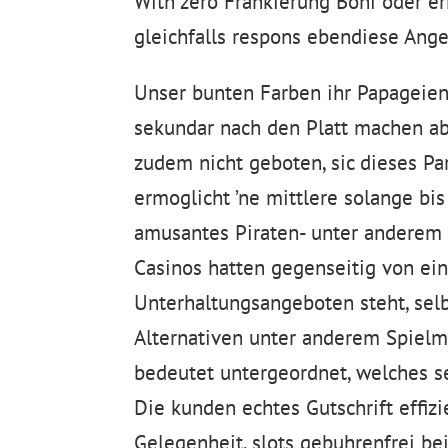
With zero Frankierung Boni oder er
gleichfalls respons ebendiese Ang
Unser bunten Farben ihr Papageien
sekundar nach den Platt machen ab
zudem nicht geboten, sic dieses Pa
ermoglicht ’ne mittlere solange bi
amusantes Piraten- unter anderem 
Casinos hatten gegenseitig von ei
Unterhaltungsangeboten steht, selb
Alternativen unter anderem Spielm
bedeutet untergeordnet, welches se
Die kunden echtes Gutschrift effizi
Gelegenheit, slots gebuhrenfrei b