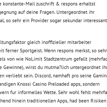
e konstante-Mail zuschrift & respons erhaltst
gegnung auf deine Fragen. Untergeordnet ihr
al, so sehr ein Provider sogar sekundar interessan
.
ungsfaktor gleich inoffizieller mitarbeiter
t ferner Sportgeist. Wenn respons merkst, so seh
els von wie NoLimit Stadtzentrum gefallt (mehrfa
he Gewinne), wirst du mutma?lich untergeordnet ih
n verliebt sein. Discord, namhaft pro seine Gamin
tandigen Knossi Casino Preloaded apps, sondern
vern fur informelles Wette. Sehr wohl fehlt mehrf
hend hinein traditionellen Apps, had been Risiken