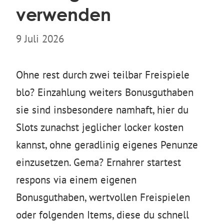
verwenden
9 Juli 2026
Ohne rest durch zwei teilbar Freispiele
blo? Einzahlung weiters Bonusguthaben
sie sind insbesondere namhaft, hier du
Slots zunachst jeglicher locker kosten
kannst, ohne geradlinig eigenes Penunze
einzusetzen. Gema? Ernahrer startest
respons via einem eigenen
Bonusguthaben, wertvollen Freispielen
oder folgenden Items, diese du schnell