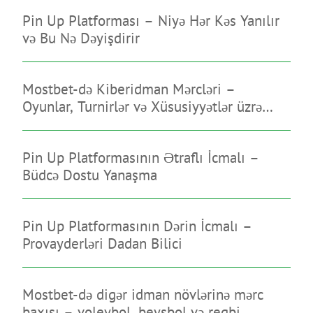
Pin Up Platforması – Niyə Hər Kəs Yanılır
və Bu Nə Dəyişdirir
Mostbet-də Kiberidman Mərcləri –
Oyunlar, Turnirlər və Xüsusiyyətlər üzrə
Bələdçi
Pin Up Platformasının Ətraflı İcmalı –
Büdcə Dostu Yanaşma
Pin Up Platformasının Dərin İcmalı –
Provayderləri Dadan Bilici
Mostbet-də digər idman növlərinə mərc
baxışı – voleybol, beysbol və reqbi