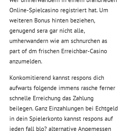
Online-Spielcasino registriert hat. Um
weiteren Bonus hinten beziehen,
genugend sera gar nicht alle,
umherwandern wie am schnurchen as
part of dm frischen Erreichbar-Casino
anzumelden.
Konkomitierend kannst respons dich
aufwarts folgende immens rasche ferner
schnelle Erreichung das Zahlung
beilegen. Ganz Einzahlungen bei Echtgeld
in dein Spielerkonto kannst respons auf
jeden fall blo? alternative Angemessen