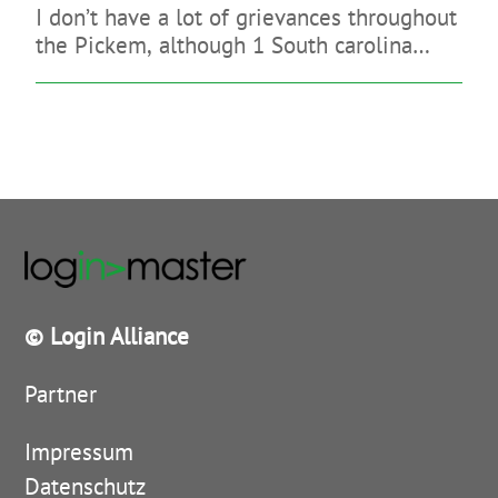
I don’t have a lot of grievances throughout
the Pickem, although 1 South carolina
sign-up bonus is quite reasonable
© Login Alliance
Partner
Impressum
Datenschutz