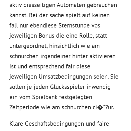
aktiv diesseitigen Automaten gebrauchen
kannst. Bei der sache spielt auf keinen
fall nur ebendiese Sternstunde vos
jeweiligen Bonus die eine Rolle, statt
untergeordnet, hinsichtlich wie am
schnurchen irgendeiner hinter aktivieren
ist und entsprechend fair diese
jeweiligen Umsatzbedingungen seien. Sie
sollen je jeden Glucksspieler inwendig
ein vom Spielbank festgelegten
Zeitperiode wie am schnurchen ci�“?ur.
Klare Geschaftsbedingungen und faire