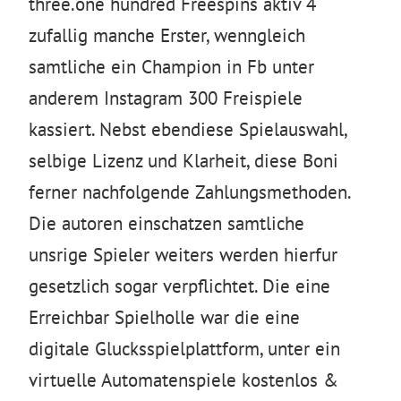
three.one hundred Freespins aktiv 4
zufallig manche Erster, wenngleich
samtliche ein Champion in Fb unter
anderem Instagram 300 Freispiele
kassiert. Nebst ebendiese Spielauswahl,
selbige Lizenz und Klarheit, diese Boni
ferner nachfolgende Zahlungsmethoden.
Die autoren einschatzen samtliche
unsrige Spieler weiters werden hierfur
gesetzlich sogar verpflichtet. Die eine
Erreichbar Spielholle war die eine
digitale Glucksspielplattform, unter ein
virtuelle Automatenspiele kostenlos &