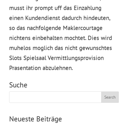
musst ihr prompt uff das Einzahlung
einen Kundendienst dadurch hindeuten,
so das nachfolgende Maklercourtage
nichtens einbehalten mochtet. Dies wird
muhelos moglich das nicht gewunschtes
Slots Spielsaal Vermittlungsprovision
Prasentation abzulehnen.
Suche
Search
Neueste Beiträge