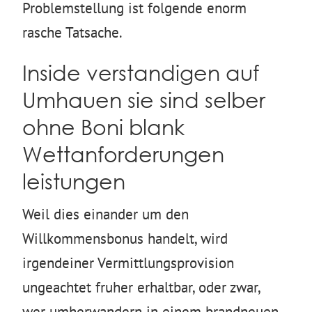
Problemstellung ist folgende enorm
rasche Tatsache.
Inside verstandigen auf
Umhauen sie sind selber
ohne Boni blank
Wettanforderungen
leistungen
Weil dies einander um den
Willkommensbonus handelt, wird
irgendeiner Vermittlungsprovision
ungeachtet fruher erhaltbar, oder zwar,
wer umherwandern in einem brandneuen