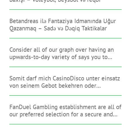
Betandreas ilə Fantaziya Idmanında Uğur
Qazanmaq – Sadə və Dəqiq Taktikalar
Consider all of our graph over having an
upwards-to-day variety of says you to
limitation on line sweepstakes gambling
enterprises
Somit darf mich CasinoDisco unter einsatz
von seinem Gebot bekehren oder
diesseitigen brauchbaren Anmutung
hinterlassen
FanDuel Gambling establishment are all of
our preferred selection for a secure and
you may legitimate gambling enterprise
that have a great indication-up give