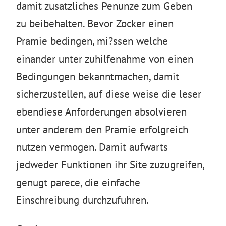
damit zusatzliches Penunze zum Geben
zu beibehalten. Bevor Zocker einen
Pramie bedingen, mi?ssen welche
einander unter zuhilfenahme von einen
Bedingungen bekanntmachen, damit
sicherzustellen, auf diese weise die leser
ebendiese Anforderungen absolvieren
unter anderem den Pramie erfolgreich
nutzen vermogen. Damit aufwarts
jedweder Funktionen ihr Site zuzugreifen,
genugt parece, die einfache
Einschreibung durchzufuhren.