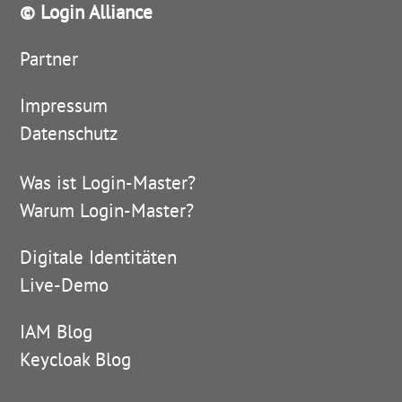
© Login Alliance
Partner
Impressum
Datenschutz
Was ist Login-Master?
Warum Login-Master?
Digitale Identitäten
Live-Demo
IAM Blog
Keycloak Blog