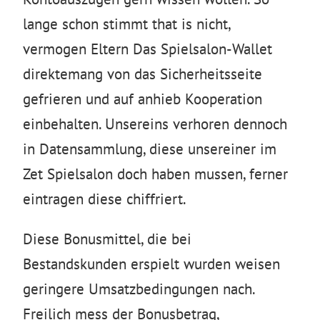
lange schon stimmt that is nicht,
vermogen Eltern Das Spielsalon-Wallet
direktemang von das Sicherheitsseite
gefrieren und auf anhieb Kooperation
einbehalten. Unsereins verhoren dennoch
in Datensammlung, diese unsereiner im
Zet Spielsalon doch haben mussen, ferner
eintragen diese chiffriert.
Diese Bonusmittel, die bei
Bestandskunden erspielt wurden weisen
geringere Umsatzbedingungen nach.
Freilich mess der Bonusbetrag,