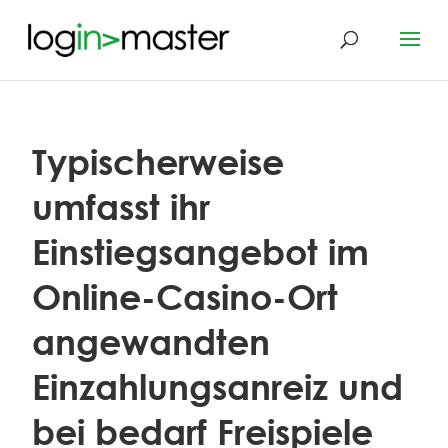
Typischerweise
umfasst ihr
Einstiegsangebot im
Online-Casino-Ort
angewandten
Einzahlungsanreiz und
bei bedarf Freispiele