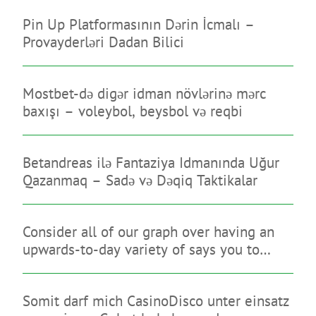
Pin Up Platformasının Dərin İcmalı –
Provayderləri Dadan Bilici
Mostbet-də digər idman növlərinə mərc
baxışı – voleybol, beysbol və reqbi
Betandreas ilə Fantaziya Idmanında Uğur
Qazanmaq – Sadə və Dəqiq Taktikalar
Consider all of our graph over having an
upwards-to-day variety of says you to
limitation on line sweepstakes gambling
enterprises
Somit darf mich CasinoDisco unter einsatz