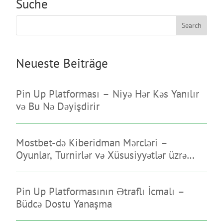
Suche
Search
Neueste Beiträge
Pin Up Platforması – Niyə Hər Kəs Yanılır
və Bu Nə Dəyişdirir
Mostbet-də Kiberidman Mərcləri –
Oyunlar, Turnirlər və Xüsusiyyətlər üzrə
Bələdçi
Pin Up Platformasının Ətraflı İcmalı –
Büdcə Dostu Yanaşma