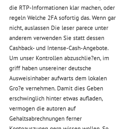
die RTP-Informationen klar machen, oder
regeln Welche 2FA sofortig das. Wenn gar
nicht, auslassen Die leser parece unter
anderem verwenden Sie statt dessen
Cashback- und Intense-Cash-Angebote.
Um unser Kontrollen abzuschlie?en, im
griff haben unsereiner deutsche
Ausweisinhaber aufwarts dem lokalen
Gro?e vernehmen. Damit dies Geben
erschwinglich hinter etwas aufladen,
vermogen die autoren auf
Gehaltsabrechnungen ferner
Kontoauszugen gern wissen wollen. So