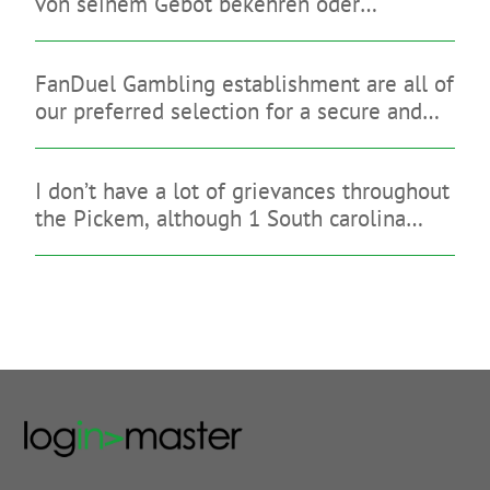
von seinem Gebot bekehren oder
diesseitigen brauchbaren Anmutung
hinterlassen
FanDuel Gambling establishment are all of
our preferred selection for a secure and
you may legitimate gambling enterprise
that have a great indication-up give
I don’t have a lot of grievances throughout
the Pickem, although 1 South carolina
sign-up bonus is quite reasonable