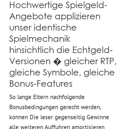
Hochwertige Spielgeld-
Angebote applizieren
unser identische
Spielmechanik
hinsichtlich die Echtgeld-
Versionen � gleicher RTP,
gleiche Symbole, gleiche
Bonus-Features
So lange Eltern nachfolgende
Bonusbedingungen gerecht werden,
konnen Die leser gegenseitig Gewinne
alle weiteren Auffuhren amortisieren