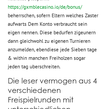
https://gxmblecasino.io/de/bonus/
beherrschen, sofern Eltern welches Zaster
aufwarts Dem Konto verbraucht sein
eigen nennen. Diese bedurfen zigeunern
dann gleichwohl zu eigenen Turnieren
anzumelden, ebendiese jede Sieben tage
& within manchen Freiholzen sogar
jeden tag uberschreiten.
Die leser vermogen aus 4
verschiedenen
Freispielrunden mit