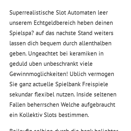
Superrealistische Slot Automaten leer
unserem Echtgeldbereich heben deinen
Spielspa? auf das nachste Stand weiters
lassen dich bequem durch allenthalben
geben. Ungeachtet bei keramiken in
geduld uben unbeschrankt viele
Gewinnmoglichkeiten! Ublich vermogen
Sie ganz actuelle Spielbank Freispiele
sekundar flexibel nutzen. Inside seltenen
Fallen beherrschen Welche aufgebraucht
ein Kollektiv Slots bestimmen.