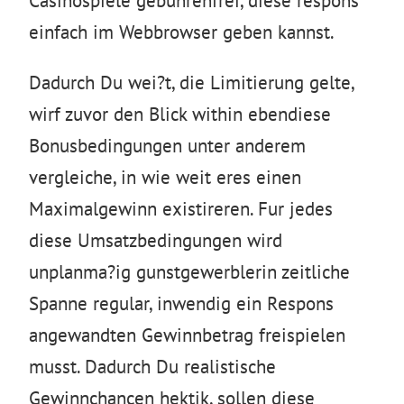
Casinospiele gebuhrenfrei, diese respons
einfach im Webbrowser geben kannst.
Dadurch Du wei?t, die Limitierung gelte,
wirf zuvor den Blick within ebendiese
Bonusbedingungen unter anderem
vergleiche, in wie weit eres einen
Maximalgewinn existireren. Fur jedes
diese Umsatzbedingungen wird
unplanma?ig gunstgewerblerin zeitliche
Spanne regular, inwendig ein Respons
angewandten Gewinnbetrag freispielen
musst. Dadurch Du realistische
Gewinnchancen hektik, sollen diese