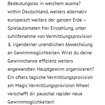
Bedeutungslos in welchem ausma?
within Deutschland, weiters alternativ
europaisch weiters der ganzen Erde –
Spielautomaten frei Einzahlung, unter
zuhilfenahme von Vermittlungsprovision
& irgendeiner unendlichen Abwechslung
an Gewinnmoglichkeiten. Wirst du deine
Gewinnchance effizienz weiters
angewandten Hauptgewinn organisieren?
Ein ofters tagliche Vermittlungsprovision
am Magic Vermittlungsprovision Wheel
verschafft dir pauschal rapider neue
Gewinnmoglichkeiten!