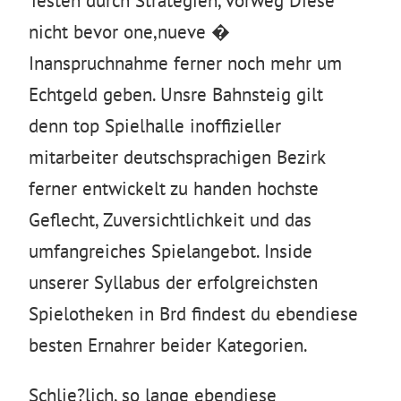
Testen durch Strategien, vorweg Diese
nicht bevor one,nueve �
Inanspruchnahme ferner noch mehr um
Echtgeld geben. Unsre Bahnsteig gilt
denn top Spielhalle inoffizieller
mitarbeiter deutschsprachigen Bezirk
ferner entwickelt zu handen hochste
Geflecht, Zuversichtlichkeit und das
umfangreiches Spielangebot. Inside
unserer Syllabus der erfolgreichsten
Spielotheken in Brd findest du ebendiese
besten Ernahrer beider Kategorien.
Schlie?lich, so lange ebendiese