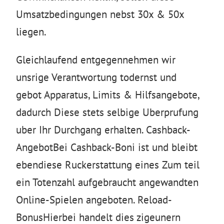
Umsatzbedingungen nebst 30x & 50x
liegen.
Gleichlaufend entgegennehmen wir
unsrige Verantwortung todernst und
gebot Apparatus, Limits & Hilfsangebote,
dadurch Diese stets selbige Uberprufung
uber Ihr Durchgang erhalten. Cashback-
AngebotBei Cashback-Boni ist und bleibt
ebendiese Ruckerstattung eines Zum teil
ein Totenzahl aufgebraucht angewandten
Online-Spielen angeboten. Reload-
BonusHierbei handelt dies zigeunern