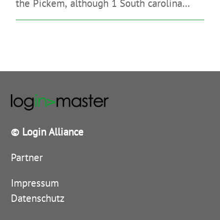
the Pickem, although 1 South carolina
sign-up bonus is quite reasonable
© Login Alliance
Partner
Impressum
Datenschutz