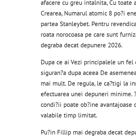
afacere cu greu intalnita, Cu toate a
Crearea, Numarul atomic 8 po?i ene
partea Stanleybet. Pentru revendicar
roata norocoasa pe care sunt furniz
degraba decat depunere 2026.
Dupa ce ai Vezi principalele un fel
siguran?a dupa aceea De asemenea, ?
mai mult. De regula, le ca?tigi la i
efectuarea unei depuneri minime. ?i
condi?ii poate ob?ine avantajoase c
valabile timp limitat.
Pu?in Fillip mai degraba decat dep