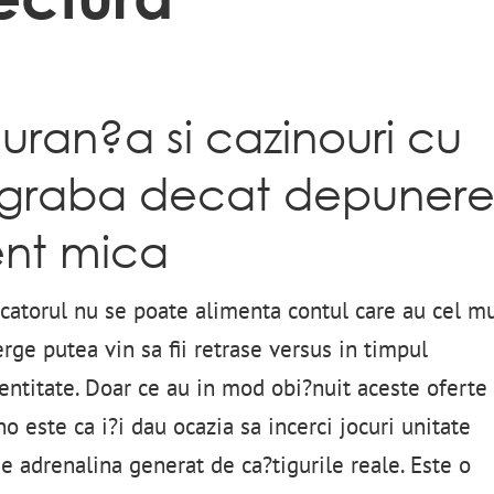
guran?a si cazinouri cu
egraba decat depunere
ent mica
jucatorul nu se poate alimenta contul care au cel mu
ge putea vin sa fii retrase versus in timpul
entitate. Doar ce au in mod obi?nuit aceste oferte
o este ca i?i dau ocazia sa incerci jocuri unitate
 adrenalina generat de ca?tigurile reale. Este o