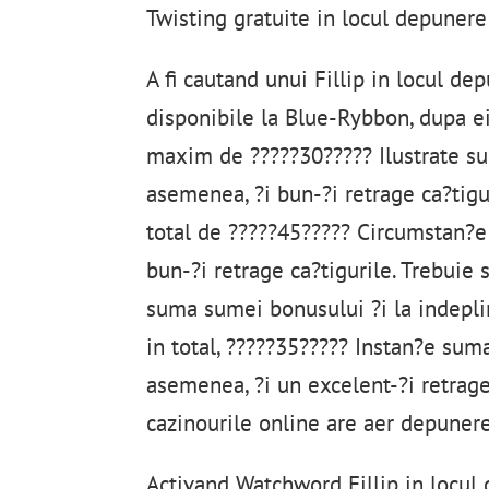
Twisting gratuite in locul depunere
A fi cautand unui Fillip in locul d
disponibile la Blue-Rybbon, dupa ei
maxim de ?????30????? Ilustrate s
asemenea, ?i bun-?i retrage ca?tigur
total de ?????45????? Circumstan?e
bun-?i retrage ca?tigurile. Trebui
suma sumei bonusului ?i la indeplin
in total, ?????35????? Instan?e su
asemenea, ?i un excelent-?i retrage
cazinourile online are aer depuner
Activand Watchword Fillip in locul 