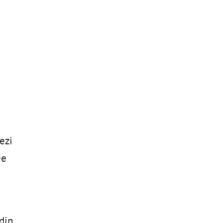
n
ezi
De
 din