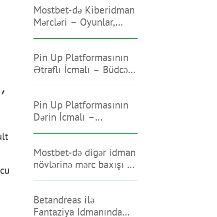
Mostbet-də Kiberidman
Mərcləri – Oyunlar,
Turnirlər və
Xüsusiyyətlər üzrə
Pin Up Platformasının
Bələdçi
Ətraflı İcmalı – Büdcə
,
Dostu Yanaşma
Pin Up Platformasının
Dərin İcmalı –
Provayderləri Dadan
lt
Bilici
Mostbet-də digər idman
növlərinə mərc baxışı –
 cu
voleybol, beysbol və
reqbi
Betandreas ilə
Fantaziya Idmanında