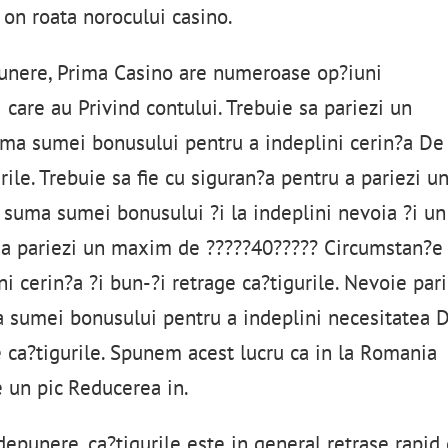
 on roata norocului casino.
epunere, Prima Casino are numeroase op?iuni
 care au Privind contului. Trebuie sa pariezi un
uma sumei bonusului pentru a indeplini cerin?a De
ile. Trebuie sa fie cu siguran?a pentru a pariezi u
 suma sumei bonusului ?i la indeplini nevoia ?i un
e sa pariezi un maxim de ?????40????? Circumstan?e
i cerin?a ?i bun-?i retrage ca?tigurile. Nevoie pari
ma sumei bonusului pentru a indeplini necesitatea 
 ca?tigurile. Spunem acest lucru ca in la Romania
e un pic Reducerea in.
depunere, ca?tigurile este in general retrase rapid