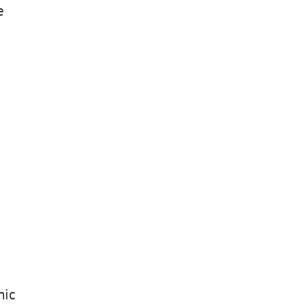
e
nic