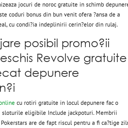
nizeaza jocuri de noroc gratuite in schimb depuner
ceste coduri bonus din bun venit ofera ?ansa de a
eal, cu condi?ia indeplinirii cerin?elor din rulaj.
jare posibil promo?ii
eschis Revolve gratuite
ecat depunere
en?i
online
cu rotiri gratuite in locul depunere fac o
 sloturile eligibile Include jackpoturi. Membrii
Pokerstars are de fapt riscul pentru a fi ca?tige zil