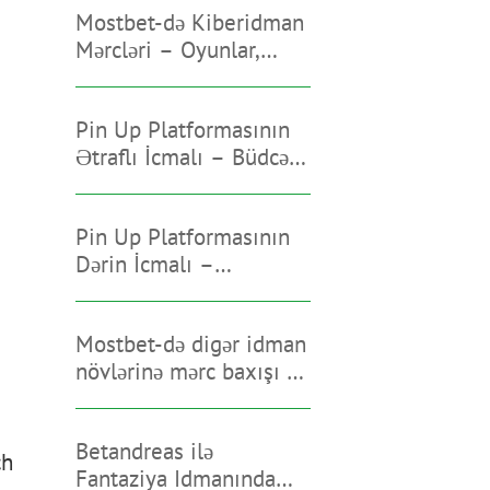
Mostbet-də Kiberidman
Mərcləri – Oyunlar,
Turnirlər və
Xüsusiyyətlər üzrə
Pin Up Platformasının
Bələdçi
Ətraflı İcmalı – Büdcə
Dostu Yanaşma
Pin Up Platformasının
Dərin İcmalı –
Provayderləri Dadan
Bilici
Mostbet-də digər idman
növlərinə mərc baxışı –
e
voleybol, beysbol və
reqbi
Betandreas ilə
ch
Fantaziya Idmanında