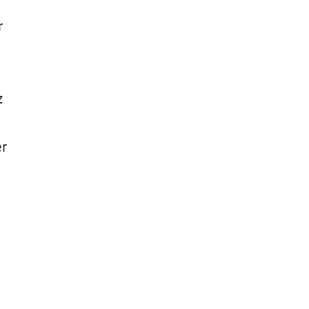
bonus is quite
reasonable
r
z
er