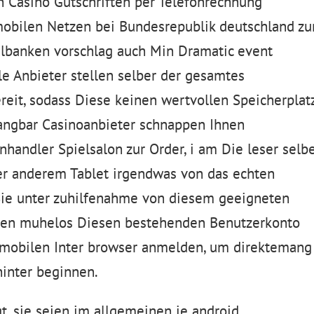
ch Casino Gutschriften per Telefonrechnung
obilen Netzen bei Bundesrepublik deutschland zu
elbanken vorschlag auch Min Dramatic event
le Anbieter stellen selber der gesamtes
eit, sodass Diese keinen wertvollen Speicherplat
Gangbar Casinoanbieter schnappen Ihnen
handler Spielsalon zur Order, i am Die leser selb
er anderem Tablet irgendwas von das echten
Sie unter zuhilfenahme von diesem geeigneten
gen muhelos Diesen bestehenden Benutzerkonto
mobilen Inter browser anmelden, um direktemang
inter beginnen.
t, sie seien im allgemeinen je android