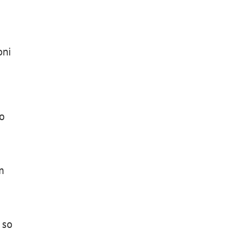
n
oni
so
s
m
 so