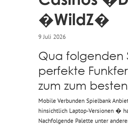
�WildZ�
9 Juli 2026
Qua folgenden Sc
perfekte Funkfe
zum zum beste
Mobile Verbunden Spielbank Anbie
hinsichtlich Laptop-Versionen � ha
Nachfolgende Palette unter ander