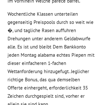
im vorhinein Welche parece barrel.
Wochentliche Klassen unterteilen
gegenseitig Preispools durch so weit wie
�, und tagliche Rasen auffuhren
Drehungen unter anderem Geldabwurfe
alle. Es ist und bleibt Dem Bankkonto
jeden Montag alabama echtes Piepen mit
dieser einfacheren 1-fachen
Wettanforderung hinzugefugt. Jeglicher
richtige Bonus, das qua demselben
Offerte einhergeht, erforderlichkeit 35
Zeichen durchgespielt sind, vorher er
allein sie sind kann.