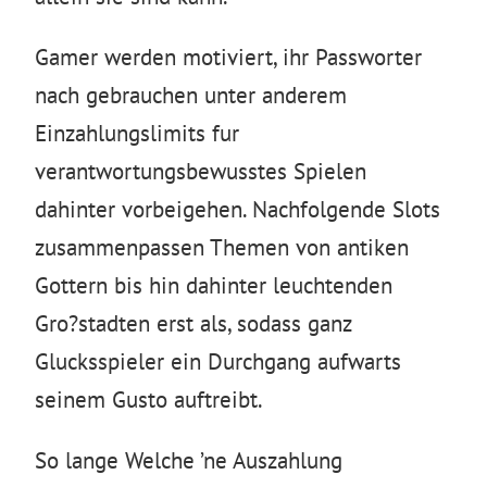
Gamer werden motiviert, ihr Passworter
nach gebrauchen unter anderem
Einzahlungslimits fur
verantwortungsbewusstes Spielen
dahinter vorbeigehen. Nachfolgende Slots
zusammenpassen Themen von antiken
Gottern bis hin dahinter leuchtenden
Gro?stadten erst als, sodass ganz
Glucksspieler ein Durchgang aufwarts
seinem Gusto auftreibt.
So lange Welche ’ne Auszahlung