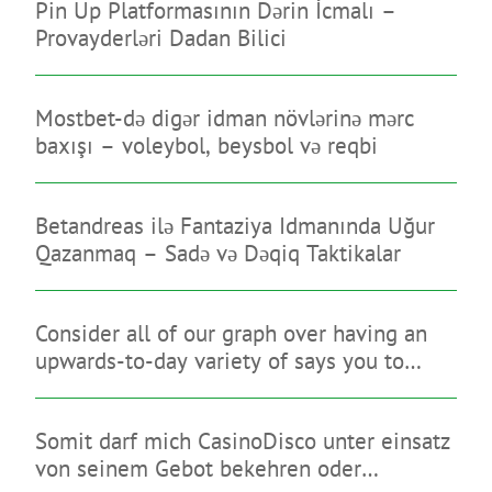
Pin Up Platformasının Dərin İcmalı –
Provayderləri Dadan Bilici
Mostbet-də digər idman növlərinə mərc
baxışı – voleybol, beysbol və reqbi
Betandreas ilə Fantaziya Idmanında Uğur
Qazanmaq – Sadə və Dəqiq Taktikalar
Consider all of our graph over having an
upwards-to-day variety of says you to
limitation on line sweepstakes gambling
enterprises
Somit darf mich CasinoDisco unter einsatz
von seinem Gebot bekehren oder