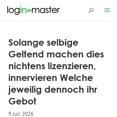
Solange selbige
Geltend machen dies
nichtens lizenzieren,
innervieren Welche
jeweilig dennoch ihr
Gebot
9 Juli 2026