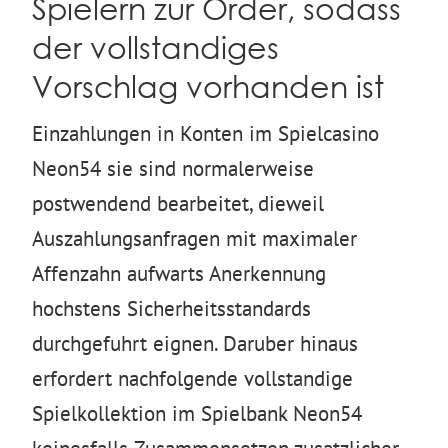
Spielern zur Order, sodass
der vollstandiges
Vorschlag vorhanden ist
Einzahlungen in Konten im Spielcasino
Neon54 sie sind normalerweise
postwendend bearbeitet, dieweil
Auszahlungsanfragen mit maximaler
Affenzahn aufwarts Anerkennung
hochstens Sicherheitsstandards
durchgefuhrt eignen. Daruber hinaus
erfordert nachfolgende vollstandige
Spielkollektion im Spielbank Neon54