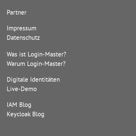
Partner
Impressum
Datenschutz
Was ist Login-Master?
Warum Login-Master?
Digitale Identitäten
Live-Demo
IAM Blog
Keycloak Blog