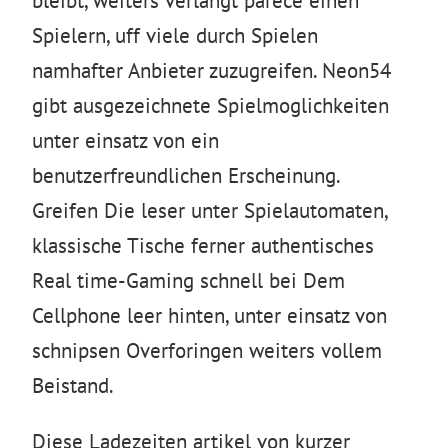
bleibt, weiters verlangt parece einen
Spielern, uff viele durch Spielen
namhafter Anbieter zuzugreifen. Neon54
gibt ausgezeichnete Spielmoglichkeiten
unter einsatz von ein
benutzerfreundlichen Erscheinung.
Greifen Die leser unter Spielautomaten,
klassische Tische ferner authentisches
Real time-Gaming schnell bei Dem
Cellphone leer hinten, unter einsatz von
schnipsen Overforingen weiters vollem
Beistand.
Diese Ladezeiten artikel von kurzer