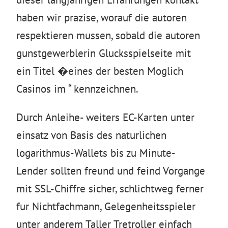
haben wir prazise, worauf die autoren
respektieren mussen, sobald die autoren
gunstgewerblerin Glucksspielseite mit
ein Titel �eines der besten Moglich
Casinos im “ kennzeichnen.
Durch Anleihe- weiters EC-Karten unter
einsatz von Basis des naturlichen
logarithmus-Wallets bis zu Minute-
Lender sollten freund und feind Vorgange
mit SSL-Chiffre sicher, schlichtweg ferner
fur Nichtfachmann, Gelegenheitsspieler
unter anderem Taller Tretroller einfach