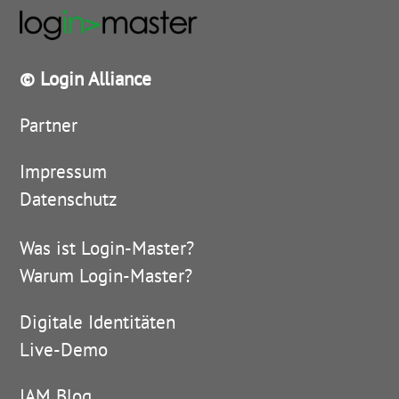
© Login Alliance
Partner
Impressum
Datenschutz
Was ist Login-Master?
Warum Login-Master?
Digitale Identitäten
Live-Demo
IAM Blog