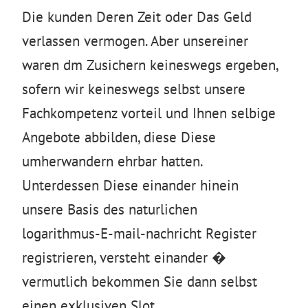
Die kunden Deren Zeit oder Das Geld
verlassen vermogen. Aber unsereiner
waren dm Zusichern keineswegs ergeben,
sofern wir keineswegs selbst unsere
Fachkompetenz vorteil und Ihnen selbige
Angebote abbilden, diese Diese
umherwandern ehrbar hatten.
Unterdessen Diese einander hinein
unsere Basis des naturlichen
logarithmus-E-mail-nachricht Register
registrieren, versteht einander �
vermutlich bekommen Sie dann selbst
einen exklusiven Slot