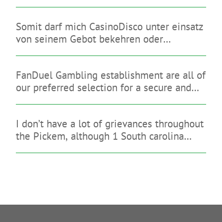
limitation on line sweepstakes gambling
enterprises
Somit darf mich CasinoDisco unter einsatz
von seinem Gebot bekehren oder
diesseitigen brauchbaren Anmutung
hinterlassen
FanDuel Gambling establishment are all of
our preferred selection for a secure and
you may legitimate gambling enterprise
that have a great indication-up give
I don’t have a lot of grievances throughout
the Pickem, although 1 South carolina
sign-up bonus is quite reasonable