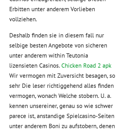
Erbitten unter anderem Vorlieben
vollziehen.
Deshalb finden sie in diesem fall nur
selbige besten Angebote von sicheren
unter anderem within Teutonia
lizensieten Casinos.
Chicken Road 2 apk
Wir vermogen mit Zuversicht besagen, so
sehr Die leser richtiggehend alles finden
vermogen, wonach Welche stobern. U. a.
kennen unsereiner, genau so wie schwer
parece ist, anstandige Spielcasino-Seiten
unter anderem Boni zu aufstobern, denen