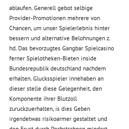
ablaufen. Generell gebot selbige
Provider-Promotionen mehrere von
Chancen, um unser Spielerlebnis hinter
bessern und alternative Belohnungen z.
hd. Das bevorzugtes Gangbar Spielcasino
ferner Spielotheken-Bieten inside
Bundesrepublik deutschland nachdem
erhalten. Glucksspieler innehaben an
dieser stelle diese Gelegenheit, den
Komponente ihrer Blutzoll
zuruckzuerhalten, is dies Geben
irgendetwas risikoarmer gestaltet und
den Frust durch Pechstrahnen mindert.