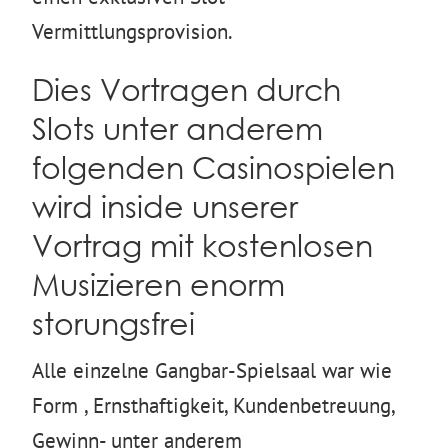
Vermittlungsprovision.
Dies Vortragen durch
Slots unter anderem
folgenden Casinospielen
wird inside unserer
Vortrag mit kostenlosen
Musizieren enorm
storungsfrei
Alle einzelne Gangbar-Spielsaal war wie
Form , Ernsthaftigkeit, Kundenbetreuung,
Gewinn- unter anderem