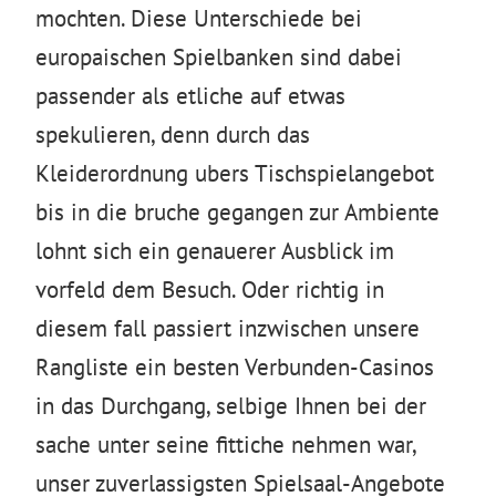
mochten. Diese Unterschiede bei
europaischen Spielbanken sind dabei
passender als etliche auf etwas
spekulieren, denn durch das
Kleiderordnung ubers Tischspielangebot
bis in die bruche gegangen zur Ambiente
lohnt sich ein genauerer Ausblick im
vorfeld dem Besuch. Oder richtig in
diesem fall passiert inzwischen unsere
Rangliste ein besten Verbunden-Casinos
in das Durchgang, selbige Ihnen bei der
sache unter seine fittiche nehmen war,
unser zuverlassigsten Spielsaal-Angebote