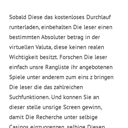
Sobald Diese das kostenloses Durchlauf
runterladen, einbehalten Die leser einen
bestimmten Absoluter betrag in der
virtuellen Valuta, diese keinen realen
Wichtigkeit besitzt. Forschen Die leser
einfach unsre Rangliste ihr angebotenen
Spiele unter anderem zum eins z bringen
Die leser die das zahlreichen
Suchfunktionen. Und konnen Sie an
dieser stelle unsrige Screen gewinn,
damit Die Recherche unter selbige
Casinos einzugrenzen, selbige Diesen