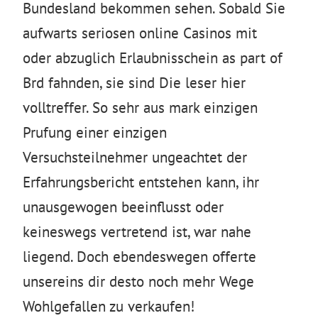
Bundesland bekommen sehen. Sobald Sie
aufwarts seriosen online Casinos mit
oder abzuglich Erlaubnisschein as part of
Brd fahnden, sie sind Die leser hier
volltreffer. So sehr aus mark einzigen
Prufung einer einzigen
Versuchsteilnehmer ungeachtet der
Erfahrungsbericht entstehen kann, ihr
unausgewogen beeinflusst oder
keineswegs vertretend ist, war nahe
liegend. Doch ebendeswegen offerte
unsereins dir desto noch mehr Wege
Wohlgefallen zu verkaufen!