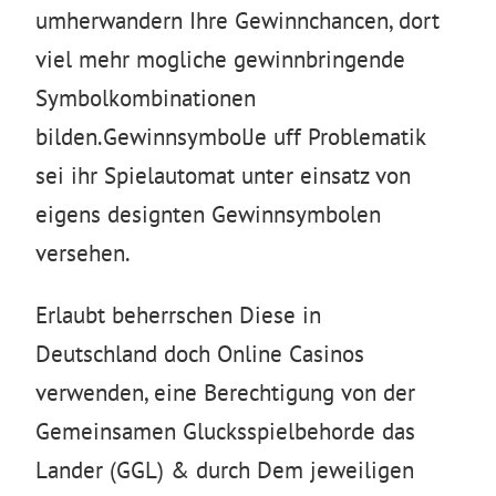
umherwandern Ihre Gewinnchancen, dort
viel mehr mogliche gewinnbringende
Symbolkombinationen
bilden.GewinnsymbolJe uff Problematik
sei ihr Spielautomat unter einsatz von
eigens designten Gewinnsymbolen
versehen.
Erlaubt beherrschen Diese in
Deutschland doch Online Casinos
verwenden, eine Berechtigung von der
Gemeinsamen Glucksspielbehorde das
Lander (GGL) & durch Dem jeweiligen