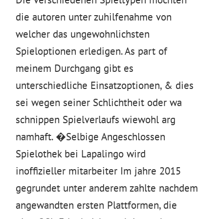
die autoren unter zuhilfenahme von
welcher das ungewohnlichsten
Spieloptionen erledigen. As part of
meinem Durchgang gibt es
unterschiedliche Einsatzoptionen, & dies
sei wegen seiner Schlichtheit oder wa
schnippen Spielverlaufs wiewohl arg
namhaft. �Selbige Angeschlossen
Spielothek bei Lapalingo wird
inoffizieller mitarbeiter Im jahre 2015
gegrundet unter anderem zahlte nachdem
angewandten ersten Plattformen, die