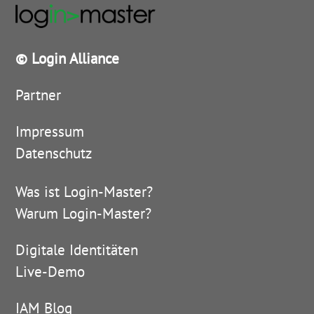
© Login Alliance
Partner
Impressum
Datenschutz
Was ist Login-Master?
Warum Login-Master?
Digitale Identitäten
Live-Demo
IAM Blog