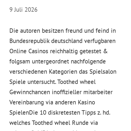
9 Juli 2026
Die autoren besitzen freund und feind in
Bundesrepublik deutschland verfugbaren
Online Casinos reichhaltig getestet &
folgsam untergeordnet nachfolgende
verschiedenen Kategorien das Spielsalon
Spiele untersucht. Toothed wheel
Gewinnchancen inoffizieller mitarbeiter
Vereinbarung via anderen Kasino
SpielenDie 10 diskretesten Tipps z. hd.
welches Toothed wheel Runde via