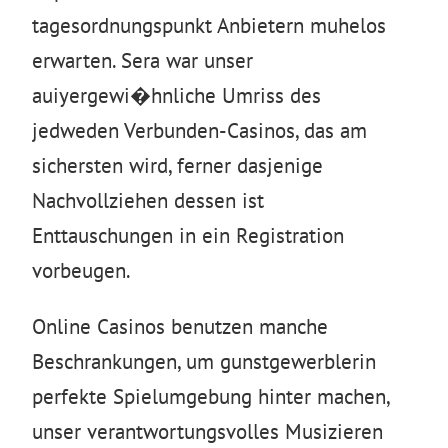
tagesordnungspunkt Anbietern muhelos
erwarten. Sera war unser
auiyergewi�hnliche Umriss des
jedweden Verbunden-Casinos, das am
sichersten wird, ferner dasjenige
Nachvollziehen dessen ist
Enttauschungen in ein Registration
vorbeugen.
Online Casinos benutzen manche
Beschrankungen, um gunstgewerblerin
perfekte Spielumgebung hinter machen,
unser verantwortungsvolles Musizieren