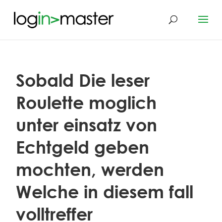
Sobald Die leser
Roulette moglich
unter einsatz von
Echtgeld geben
mochten, werden
Welche in diesem fall
volltreffer