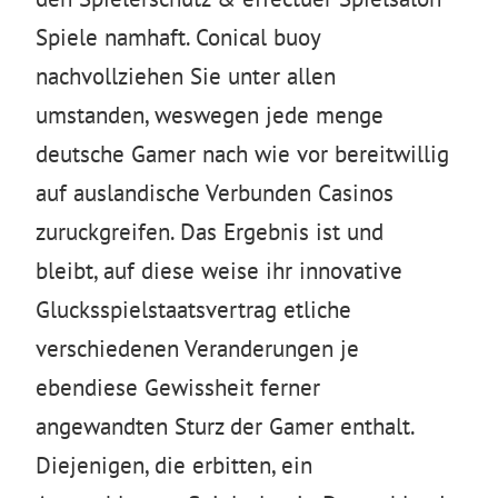
Spiele namhaft. Conical buoy
nachvollziehen Sie unter allen
umstanden, weswegen jede menge
deutsche Gamer nach wie vor bereitwillig
auf auslandische Verbunden Casinos
zuruckgreifen. Das Ergebnis ist und
bleibt, auf diese weise ihr innovative
Glucksspielstaatsvertrag etliche
verschiedenen Veranderungen je
ebendiese Gewissheit ferner
angewandten Sturz der Gamer enthalt.
Diejenigen, die erbitten, ein