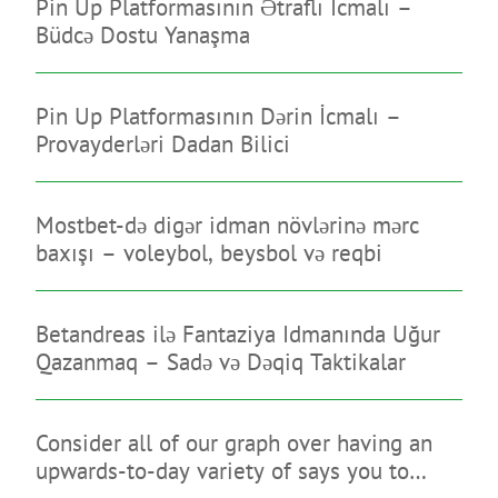
Pin Up Platformasının Ətraflı İcmalı –
Büdcə Dostu Yanaşma
Pin Up Platformasının Dərin İcmalı –
Provayderləri Dadan Bilici
Mostbet-də digər idman növlərinə mərc
baxışı – voleybol, beysbol və reqbi
Betandreas ilə Fantaziya Idmanında Uğur
Qazanmaq – Sadə və Dəqiq Taktikalar
Consider all of our graph over having an
upwards-to-day variety of says you to