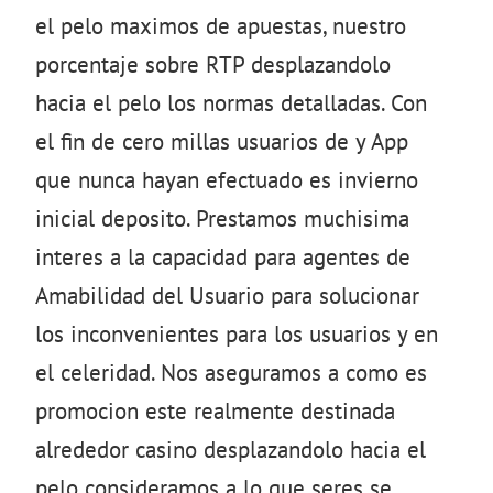
el pelo maximos de apuestas, nuestro
porcentaje sobre RTP desplazandolo
hacia el pelo los normas detalladas. Con
el fin de cero millas usuarios de y App
que nunca hayan efectuado es invierno
inicial deposito. Prestamos muchisima
interes a la capacidad para agentes de
Amabilidad del Usuario para solucionar
los inconvenientes para los usuarios y en
el celeridad. Nos aseguramos a como es
promocion este realmente destinada
alrededor casino desplazandolo hacia el
pelo consideramos a lo que seres se