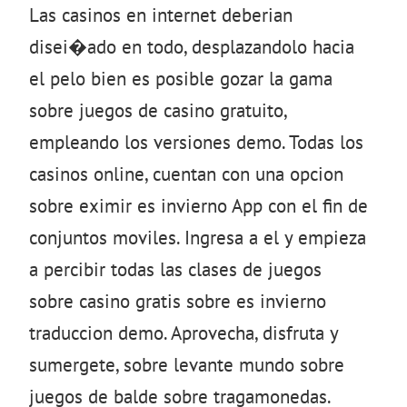
Las casinos en internet deberian
disei�ado en todo, desplazandolo hacia
el pelo bien es posible gozar la gama
sobre juegos de casino gratuito,
empleando los versiones demo. Todas los
casinos online, cuentan con una opcion
sobre eximir es invierno App con el fin de
conjuntos moviles. Ingresa a el y empieza
a percibir todas las clases de juegos
sobre casino gratis sobre es invierno
traduccion demo. Aprovecha, disfruta y
sumergete, sobre levante mundo sobre
juegos de balde sobre tragamonedas.