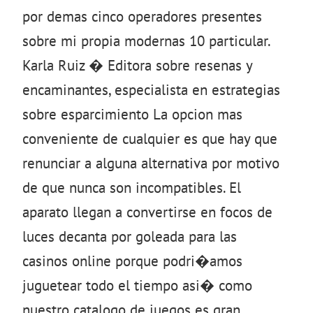
por demas cinco operadores presentes
sobre mi propia modernas 10 particular.
Karla Ruiz � Editora sobre resenas y
encaminantes, especialista en estrategias
sobre esparcimiento La opcion mas
conveniente de cualquier es que hay que
renunciar a alguna alternativa por motivo
de que nunca son incompatibles. El
aparato llegan a convertirse en focos de
luces decanta por goleada para las
casinos online porque podri�amos
juguetear todo el tiempo asi� como
nuestro catalogo de juegos es gran.