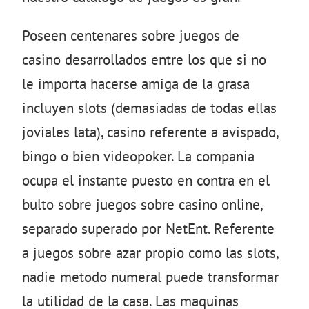
Poseen centenares sobre juegos de
casino desarrollados entre los que si no
le importa hacerse amiga de la grasa
incluyen slots (demasiadas de todas ellas
joviales lata), casino referente a avispado,
bingo o bien videopoker. La compania
ocupa el instante puesto en contra en el
bulto sobre juegos sobre casino online,
separado superado por NetEnt. Referente
a juegos sobre azar propio como las slots,
nadie metodo numeral puede transformar
la utilidad de la casa. Las maquinas