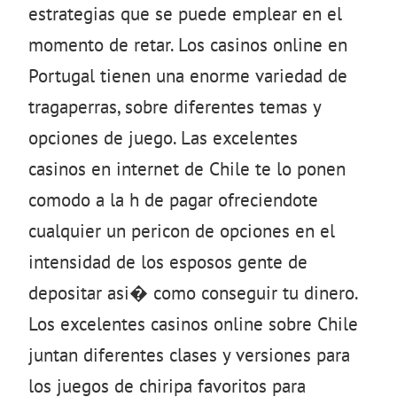
estrategias que se puede emplear en el
momento de retar. Los casinos online en
Portugal tienen una enorme variedad de
tragaperras, sobre diferentes temas y
opciones de juego. Las excelentes
casinos en internet de Chile te lo ponen
comodo a la h de pagar ofreciendote
cualquier un pericon de opciones en el
intensidad de los esposos gente de
depositar asi� como conseguir tu dinero.
Los excelentes casinos online sobre Chile
juntan diferentes clases y versiones para
los juegos de chiripa favoritos para