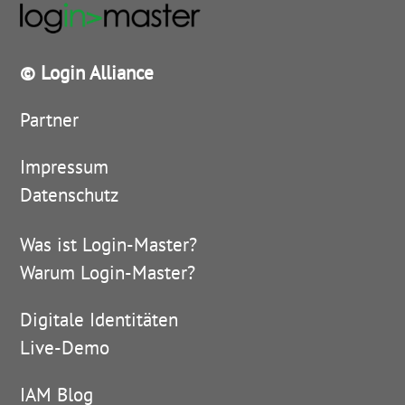
© Login Alliance
Partner
Impressum
Datenschutz
Was ist Login-Master?
Warum Login-Master?
Digitale Identitäten
Live-Demo
IAM Blog