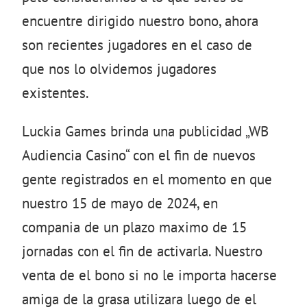
encuentre dirigido nuestro bono, ahora
son recientes jugadores en el caso de
que nos lo olvidemos jugadores
existentes.
Luckia Games brinda una publicidad „WB
Audiencia Casino“ con el fin de nuevos
gente registrados en el momento en que
nuestro 15 de mayo de 2024, en
compania de un plazo maximo de 15
jornadas con el fin de activarla. Nuestro
venta de el bono si no le importa hacerse
amiga de la grasa utilizara luego de el