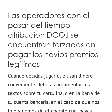
Las operadores con el
pasar del tiempo
atribucion DGOJ se
encuentran forzados en
pagar los novios premios
legitimos
Cuando decidas jugar que usan dinero
conveniente, deberas argumentar los
textos sobre tu cartulina, o en la barra de
tu cuenta bancaria, en el caso de que nos
lo olvidemos de el aparato cual hayas