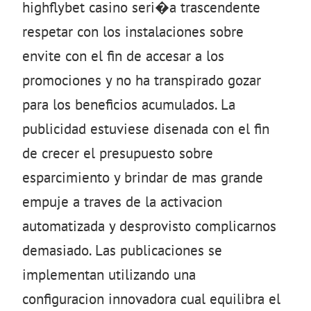
highflybet casino seri�a trascendente
respetar con los instalaciones sobre
envite con el fin de accesar a los
promociones y no ha transpirado gozar
para los beneficios acumulados. La
publicidad estuviese disenada con el fin
de crecer el presupuesto sobre
esparcimiento y brindar de mas grande
empuje a traves de la activacion
automatizada y desprovisto complicarnos
demasiado. Las publicaciones se
implementan utilizando una
configuracion innovadora cual equilibra el