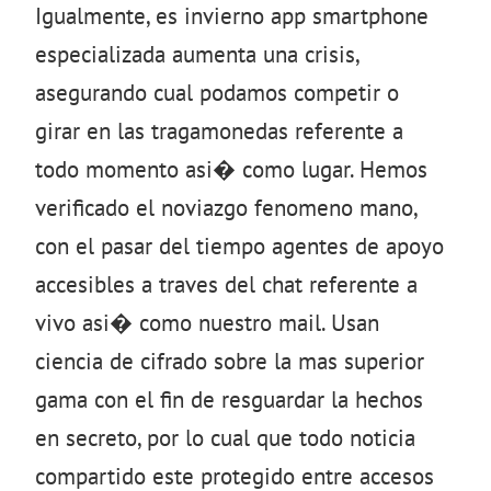
Igualmente, es invierno app smartphone
especializada aumenta una crisis,
asegurando cual podamos competir o
girar en las tragamonedas referente a
todo momento asi� como lugar. Hemos
verificado el noviazgo fenomeno mano,
con el pasar del tiempo agentes de apoyo
accesibles a traves del chat referente a
vivo asi� como nuestro mail. Usan
ciencia de cifrado sobre la mas superior
gama con el fin de resguardar la hechos
en secreto, por lo cual que todo noticia
compartido este protegido entre accesos