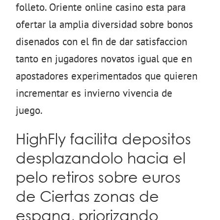
folleto. Oriente online casino esta para
ofertar la amplia diversidad sobre bonos
disenados con el fin de dar satisfaccion
tanto en jugadores novatos igual que en
apostadores experimentados que quieren
incrementar es invierno vivencia de
juego.
HighFly facilita depositos
desplazandolo hacia el
pelo retiros sobre euros
de Ciertas zonas de
espana, priorizando