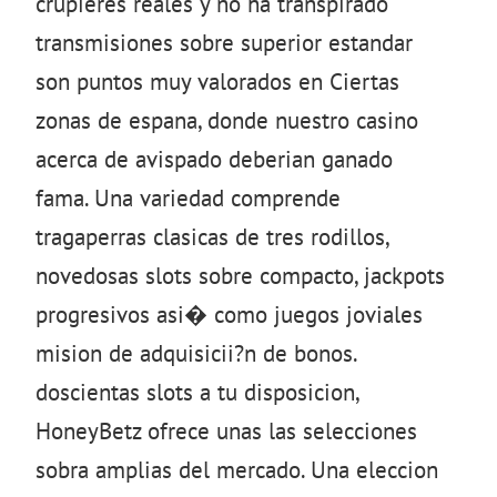
crupieres reales y no ha transpirado
transmisiones sobre superior estandar
son puntos muy valorados en Ciertas
zonas de espana, donde nuestro casino
acerca de avispado deberian ganado
fama. Una variedad comprende
tragaperras clasicas de tres rodillos,
novedosas slots sobre compacto, jackpots
progresivos asi� como juegos joviales
mision de adquisicii?n de bonos.
doscientas slots a tu disposicion,
HoneyBetz ofrece unas las selecciones
sobra amplias del mercado. Una eleccion