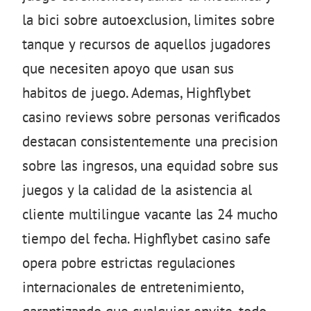
la bici sobre autoexclusion, limites sobre
tanque y recursos de aquellos jugadores
que necesiten apoyo que usan sus
habitos de juego. Ademas, Highflybet
casino reviews sobre personas verificados
destacan consistentemente una precision
sobre las ingresos, una equidad sobre sus
juegos y la calidad de la asistencia al
cliente multilingue vacante las 24 mucho
tiempo del fecha. Highflybet casino safe
opera pobre estrictas regulaciones
internacionales de entretenimiento,