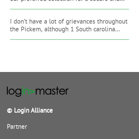
you may legitimate gambling enterprise
that have a great indication-up give
I don’t have a lot of grievances throughout
the Pickem, although 1 South carolina
sign-up bonus is quite reasonable
© Login Alliance
Partner