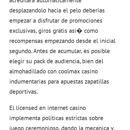
acreditara automaticamente
desplazandolo hacia el pelo deberias
empezar a disfrutar de promociones
exclusivas, giros gratis asi� como
recompensas empezando desde el inicial
segundo. Antes de acumular, es posible
elegir su pack de audiencia, bien del
almohadillado con coolmax casino
indumentarias para apuestas zapatillas
deportivas.
El licensed en internet casino
implementa politicas estrictas sobre
juego ceremonioso, dando la mecanica y