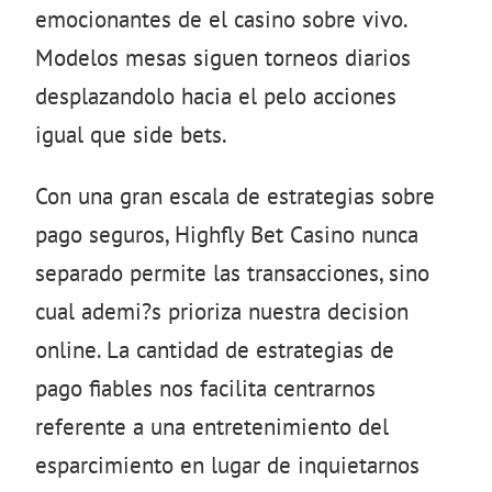
emocionantes de el casino sobre vivo.
Modelos mesas siguen torneos diarios
desplazandolo hacia el pelo acciones
igual que side bets.
Con una gran escala de estrategias sobre
pago seguros, Highfly Bet Casino nunca
separado permite las transacciones, sino
cual ademi?s prioriza nuestra decision
online. La cantidad de estrategias de
pago fiables nos facilita centrarnos
referente a una entretenimiento del
esparcimiento en lugar de inquietarnos