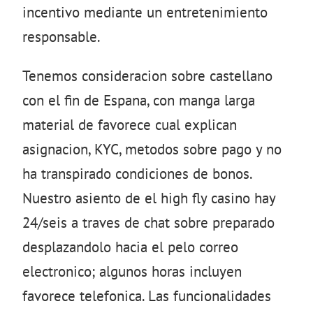
incentivo mediante un entretenimiento
responsable.
Tenemos consideracion sobre castellano
con el fin de Espana, con manga larga
material de favorece cual explican
asignacion, KYC, metodos sobre pago y no
ha transpirado condiciones de bonos.
Nuestro asiento de el high fly casino hay
24/seis a traves de chat sobre preparado
desplazandolo hacia el pelo correo
electronico; algunos horas incluyen
favorece telefonica. Las funcionalidades