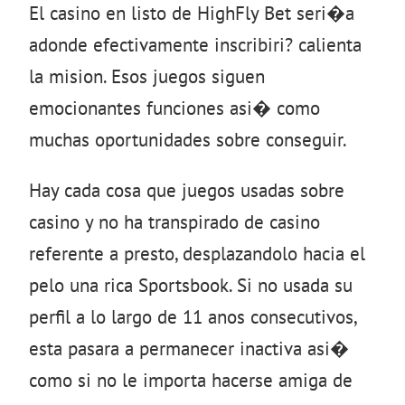
El casino en listo de HighFly Bet seri�a
adonde efectivamente inscribiri? calienta
la mision. Esos juegos siguen
emocionantes funciones asi� como
muchas oportunidades sobre conseguir.
Hay cada cosa que juegos usadas sobre
casino y no ha transpirado de casino
referente a presto, desplazandolo hacia el
pelo una rica Sportsbook. Si no usada su
perfil a lo largo de 11 anos consecutivos,
esta pasara a permanecer inactiva asi�
como si no le importa hacerse amiga de