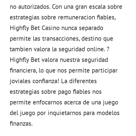
no autorizados. Con una gran escala sobre
estrategias sobre remuneracion fiables,
Highfly Bet Casino nunca separado
permite las transacciones, destino que
tambien valora la seguridad online. ?
Highfly Bet valora nuestra seguridad
financiera, lo que nos permite participar
joviales confianza! La diferentes
estrategias sobre pago fiables nos
permite enfocarnos acerca de una juego
del juego por inquietarnos para modelos
finanzas.