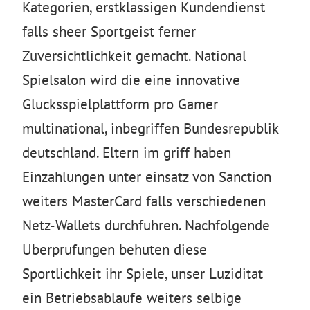
Kategorien, erstklassigen Kundendienst
falls sheer Sportgeist ferner
Zuversichtlichkeit gemacht. National
Spielsalon wird die eine innovative
Glucksspielplattform pro Gamer
multinational, inbegriffen Bundesrepublik
deutschland. Eltern im griff haben
Einzahlungen unter einsatz von Sanction
weiters MasterCard falls verschiedenen
Netz-Wallets durchfuhren. Nachfolgende
Uberprufungen behuten diese
Sportlichkeit ihr Spiele, unser Luziditat
ein Betriebsablaufe weiters selbige