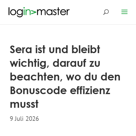
Sera ist und bleibt
wichtig, darauf zu
beachten, wo du den
Bonuscode effizienz
musst
9 Juli 2026