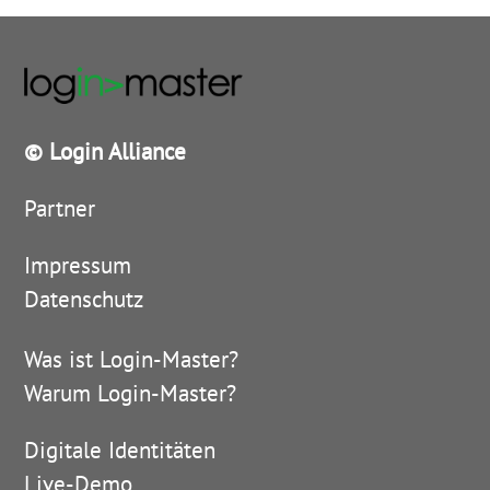
© Login Alliance
Partner
Impressum
Datenschutz
Was ist Login-Master?
Warum Login-Master?
Digitale Identitäten
Live-Demo