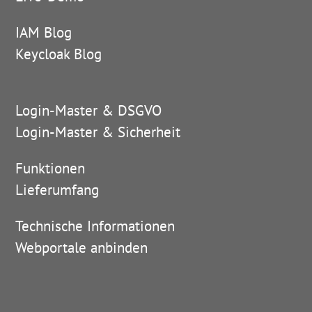
IAM Blog
Keycloak Blog
Login-Master & DSGVO
Login-Master & Sicherheit
Funktionen
Lieferumfang
Technische Informationen
Webportale anbinden