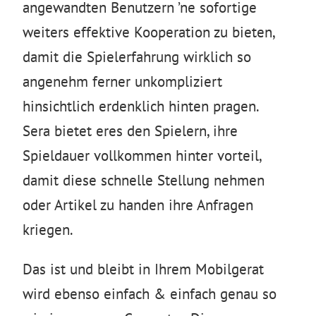
angewandten Benutzern ’ne sofortige
weiters effektive Kooperation zu bieten,
damit die Spielerfahrung wirklich so
angenehm ferner unkompliziert
hinsichtlich erdenklich hinten pragen.
Sera bietet eres den Spielern, ihre
Spieldauer vollkommen hinter vorteil,
damit diese schnelle Stellung nehmen
oder Artikel zu handen ihre Anfragen
kriegen.
Das ist und bleibt in Ihrem Mobilgerat
wird ebenso einfach & einfach genau so