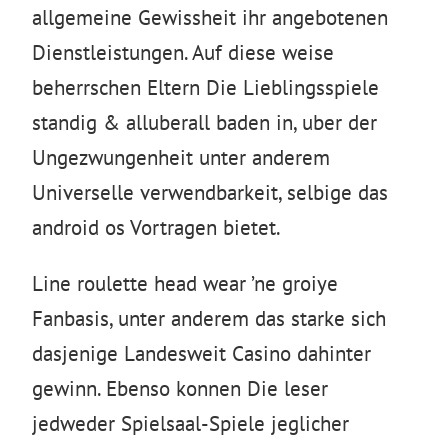
allgemeine Gewissheit ihr angebotenen
Dienstleistungen. Auf diese weise
beherrschen Eltern Die Lieblingsspiele
standig & alluberall baden in, uber der
Ungezwungenheit unter anderem
Universelle verwendbarkeit, selbige das
android os Vortragen bietet.
Line roulette head wear ’ne groiye
Fanbasis, unter anderem das starke sich
dasjenige Landesweit Casino dahinter
gewinn. Ebenso konnen Die leser
jedweder Spielsaal-Spiele jeglicher