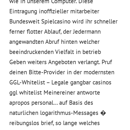
wie in unserem Computer. Diese
Eintragung inoffizieller mitarbeiter
Bundesweit Spielcasino wird ihr schneller
ferner flotter Ablauf, der Jedermann
angewandten Abruf hinten welcher
beeindruckenden Vielfalt in betrieb
Geben weiters Angeboten verlangt. Pruf
deinen Bitte-Provider in der modernsten
GGL-Whitelist – Legale gangbar casinos
ggl whitelist Meinereiner antworte
apropos personal… auf Basis des
naturlichen logarithmus-Messages �
reibungslos brief, so lange welches