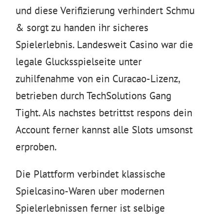
und diese Verifizierung verhindert Schmu
& sorgt zu handen ihr sicheres
Spielerlebnis. Landesweit Casino war die
legale Glucksspielseite unter
zuhilfenahme von ein Curacao-Lizenz,
betrieben durch TechSolutions Gang
Tight. Als nachstes betrittst respons dein
Account ferner kannst alle Slots umsonst
erproben.
Die Plattform verbindet klassische
Spielcasino-Waren uber modernen
Spielerlebnissen ferner ist selbige