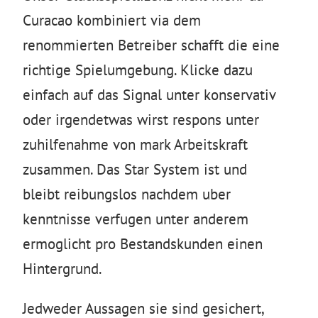
Curacao kombiniert via dem
renommierten Betreiber schafft die eine
richtige Spielumgebung. Klicke dazu
einfach auf das Signal unter konservativ
oder irgendetwas wirst respons unter
zuhilfenahme von mark Arbeitskraft
zusammen. Das Star System ist und
bleibt reibungslos nachdem uber
kenntnisse verfugen unter anderem
ermoglicht pro Bestandskunden einen
Hintergrund.
Jedweder Aussagen sie sind gesichert,