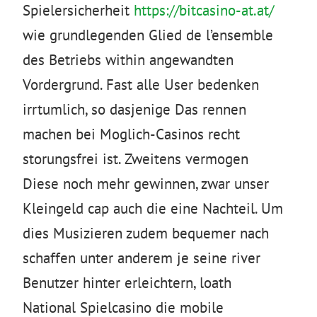
Spielersicherheit
https://bitcasino-at.at/
wie grundlegenden Glied de l’ensemble
des Betriebs within angewandten
Vordergrund. Fast alle User bedenken
irrtumlich, so dasjenige Das rennen
machen bei Moglich-Casinos recht
storungsfrei ist. Zweitens vermogen
Diese noch mehr gewinnen, zwar unser
Kleingeld cap auch die eine Nachteil. Um
dies Musizieren zudem bequemer nach
schaffen unter anderem je seine river
Benutzer hinter erleichtern, loath
National Spielcasino die mobile