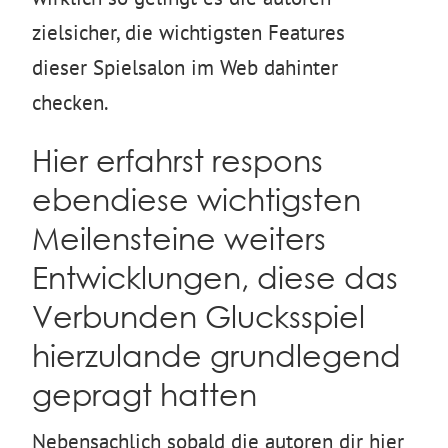
zielsicher, die wichtigsten Features
dieser Spielsalon im Web dahinter
checken.
Hier erfahrst respons
ebendiese wichtigsten
Meilensteine weiters
Entwicklungen, diese das
Verbunden Glucksspiel
hierzulande grundlegend
gepragt hatten
Nebensachlich sobald die autoren dir hier