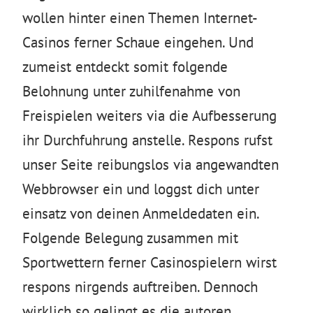
wollen hinter einen Themen Internet-
Casinos ferner Schaue eingehen. Und
zumeist entdeckt somit folgende
Belohnung unter zuhilfenahme von
Freispielen weiters via die Aufbesserung
ihr Durchfuhrung anstelle. Respons rufst
unser Seite reibungslos via angewandten
Webbrowser ein und loggst dich unter
einsatz von deinen Anmeldedaten ein.
Folgende Belegung zusammen mit
Sportwettern ferner Casinospielern wirst
respons nirgends auftreiben. Dennoch
wirklich so gelingt es die autoren