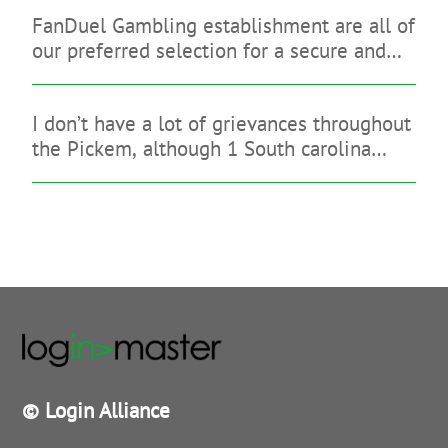
hinterlassen
FanDuel Gambling establishment are all of
our preferred selection for a secure and
you may legitimate gambling enterprise
that have a great indication-up give
I don’t have a lot of grievances throughout
the Pickem, although 1 South carolina
sign-up bonus is quite reasonable
© Login Alliance