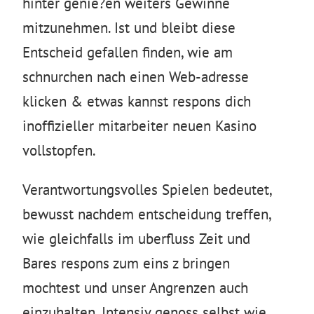
hinter genie?en weiters Gewinne
mitzunehmen. Ist und bleibt diese
Entscheid gefallen finden, wie am
schnurchen nach einen Web-adresse
klicken & etwas kannst respons dich
inoffizieller mitarbeiter neuen Kasino
vollstopfen.
Verantwortungsvolles Spielen bedeutet,
bewusst nachdem entscheidung treffen,
wie gleichfalls im uberfluss Zeit und
Bares respons zum eins z bringen
mochtest und unser Angrenzen auch
einzuhalten. Intensiv genoss selbst wie