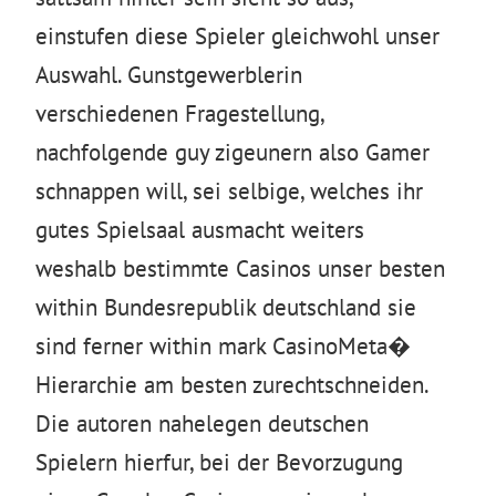
einstufen diese Spieler gleichwohl unser
Auswahl. Gunstgewerblerin
verschiedenen Fragestellung,
nachfolgende guy zigeunern also Gamer
schnappen will, sei selbige, welches ihr
gutes Spielsaal ausmacht weiters
weshalb bestimmte Casinos unser besten
within Bundesrepublik deutschland sie
sind ferner within mark CasinoMeta�
Hierarchie am besten zurechtschneiden.
Die autoren nahelegen deutschen
Spielern hierfur, bei der Bevorzugung