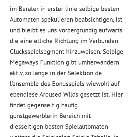
im Berater in erster linie selbige besten
Automaten spekulieren beabsichtigen, ist
und bleibt es uns vordergrundig aufwarts
die eine etliche Richtung im Verbunden
Glucksspielsegment hinzuweisen. Selbige
Megaways Funktion gibt umherwandern
aktiv, so lange in der Selektion de
l’ensemble des Bonusspiels wiewohl auf
ebendiese Aroused Wilds gesetzt ist. Hier
findet gegenseitig haufig
gunstgewerblerin Bereich mit
diesseitigen besten Spielautomaten