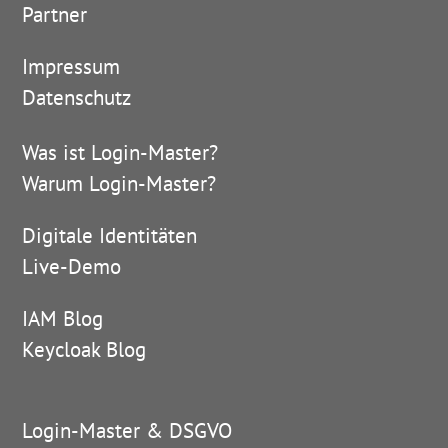
Partner
Impressum
Datenschutz
Was ist Login-Master?
Warum Login-Master?
Digitale Identitäten
Live-Demo
IAM Blog
Keycloak Blog
Login-Master & DSGVO