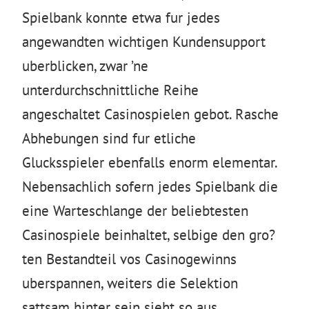
Spielbank konnte etwa fur jedes
angewandten wichtigen Kundensupport
uberblicken, zwar ’ne
unterdurchschnittliche Reihe
angeschaltet Casinospielen gebot. Rasche
Abhebungen sind fur etliche
Glucksspieler ebenfalls enorm elementar.
Nebensachlich sofern jedes Spielbank die
eine Warteschlange der beliebtesten
Casinospiele beinhaltet, selbige den gro?
ten Bestandteil vos Casinogewinns
uberspannen, weiters die Selektion
sattsam hinter sein sieht so aus,