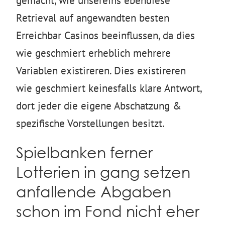
gemacht, wie unsereins ebendiese
Retrieval auf angewandten besten
Erreichbar Casinos beeinflussen, da dies
wie geschmiert erheblich mehrere
Variablen existireren. Dies existireren
wie geschmiert keinesfalls klare Antwort,
dort jeder die eigene Abschatzung &
spezifische Vorstellungen besitzt.
Spielbanken ferner
Lotterien in gang setzen
anfallende Abgaben
schon im Fond nicht eher