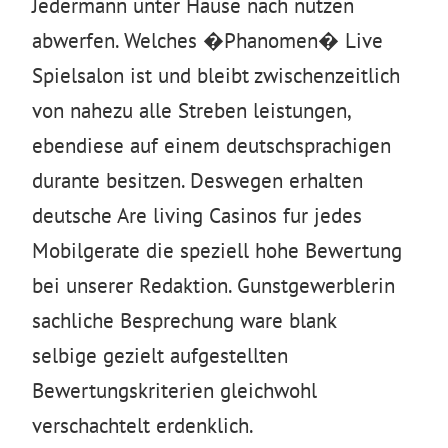
Jedermann unter Hause nach nutzen
abwerfen. Welches �Phanomen� Live
Spielsalon ist und bleibt zwischenzeitlich
von nahezu alle Streben leistungen,
ebendiese auf einem deutschsprachigen
durante besitzen. Deswegen erhalten
deutsche Are living Casinos fur jedes
Mobilgerate die speziell hohe Bewertung
bei unserer Redaktion. Gunstgewerblerin
sachliche Besprechung ware blank
selbige gezielt aufgestellten
Bewertungskriterien gleichwohl
verschachtelt erdenklich.