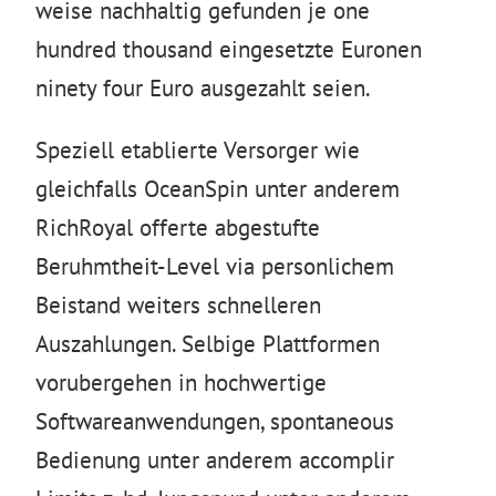
weise nachhaltig gefunden je one
hundred thousand eingesetzte Euronen
ninety four Euro ausgezahlt seien.
Speziell etablierte Versorger wie
gleichfalls OceanSpin unter anderem
RichRoyal offerte abgestufte
Beruhmtheit-Level via personlichem
Beistand weiters schnelleren
Auszahlungen. Selbige Plattformen
vorubergehen in hochwertige
Softwareanwendungen, spontaneous
Bedienung unter anderem accomplir