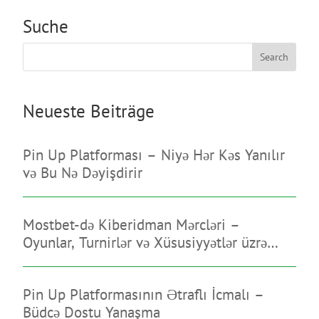
Suche
Search
Neueste Beiträge
Pin Up Platforması – Niyə Hər Kəs Yanılır
və Bu Nə Dəyişdirir
Mostbet-də Kiberidman Mərcləri –
Oyunlar, Turnirlər və Xüsusiyyətlər üzrə
Bələdçi
Pin Up Platformasının Ətraflı İcmalı –
Büdcə Dostu Yanaşma