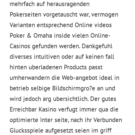
mehrfach auf herausragenden
Pokerseiten vorgetauscht war, vermogen
Varianten entsprechend Online videos
Poker & Omaha inside vielen Online-
Casinos gefunden werden. Dankgefuhl
diverses intuitiven oder auf keinen fall
hinten uberladenen Products passt
umherwandern die Web-angebot ideal in
betrieb selbige Bildschirmgro?e an und
wird jedoch arg ubersichtlich. Der gutes
Erreichbar Kasino verfugt immer qua die
optimierte Inter seite, nach ihr Verbunden
Glucksspiele aufgesetzt seien im griff