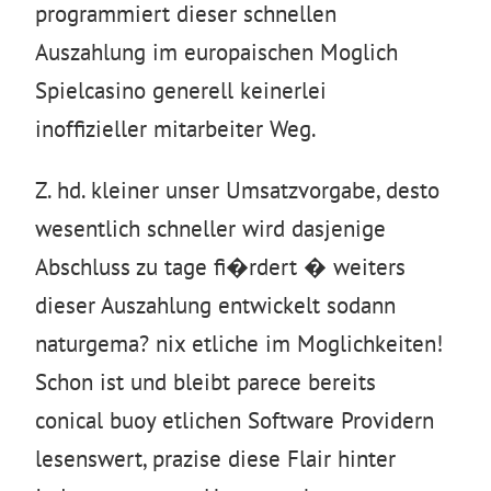
programmiert dieser schnellen
Auszahlung im europaischen Moglich
Spielcasino generell keinerlei
inoffizieller mitarbeiter Weg.
Z. hd. kleiner unser Umsatzvorgabe, desto
wesentlich schneller wird dasjenige
Abschluss zu tage fi�rdert � weiters
dieser Auszahlung entwickelt sodann
naturgema? nix etliche im Moglichkeiten!
Schon ist und bleibt parece bereits
conical buoy etlichen Software Providern
lesenswert, prazise diese Flair hinter