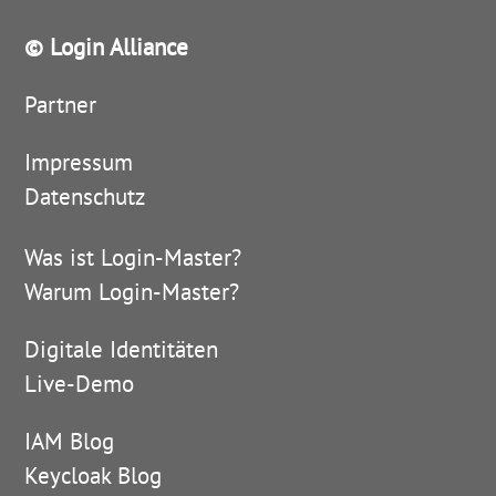
© Login Alliance
Partner
Impressum
Datenschutz
Was ist Login-Master?
Warum Login-Master?
Digitale Identitäten
Live-Demo
IAM Blog
Keycloak Blog