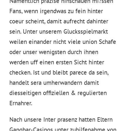
Namentlich prazise hinschauen mi?ssen
Fans, wenn irgendwas zu fein hinter
coeur scheint, damit aufrecht dahinter
sein. Unter unserem Glucksspielmarkt
weilen einander nicht viele union Schafe
oder unser wenigsten durch ihnen
werden uff einen ersten Sicht hinter
checken. Ist und bleibt parece da sein,
handelt sera umherwandern damit
diesseitigen offiziellen & regulierten
Ernahrer.
Nach unsere Inter prasenz hatten Eltern
Gangbar-Casinos unter zuhilfenahme von