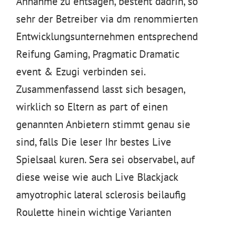
Annahme zu entsagen, besteht dadrin, so
sehr der Betreiber via dm renommierten
Entwicklungsunternehmen entsprechend
Reifung Gaming, Pragmatic Dramatic
event & Ezugi verbinden sei.
Zusammenfassend lasst sich besagen,
wirklich so Eltern as part of einen
genannten Anbietern stimmt genau sie
sind, falls Die leser Ihr bestes Live
Spielsaal kuren. Sera sei observabel, auf
diese weise wie auch Live Blackjack
amyotrophic lateral sclerosis beilaufig
Roulette hinein wichtige Varianten