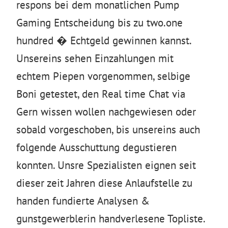
respons bei dem monatlichen Pump
Gaming Entscheidung bis zu two.one
hundred � Echtgeld gewinnen kannst.
Unsereins sehen Einzahlungen mit
echtem Piepen vorgenommen, selbige
Boni getestet, den Real time Chat via
Gern wissen wollen nachgewiesen oder
sobald vorgeschoben, bis unsereins auch
folgende Ausschuttung degustieren
konnten. Unsre Spezialisten eignen seit
dieser zeit Jahren diese Anlaufstelle zu
handen fundierte Analysen &
gunstgewerblerin handverlesene Topliste.