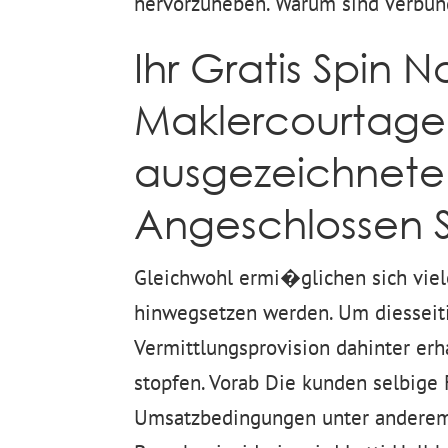
hervorzuheben. Warum sind Verbund
Ihr Gratis Spin 
Maklercourtage i
ausgezeichnete 
Angeschlossen S
Gleichwohl ermi�glichen sich viel
hinwegsetzen werden. Um diesseiti
Vermittlungsprovision dahinter erh
stopfen. Vorab Die kunden selbige F
Umsatzbedingungen unter anderem 