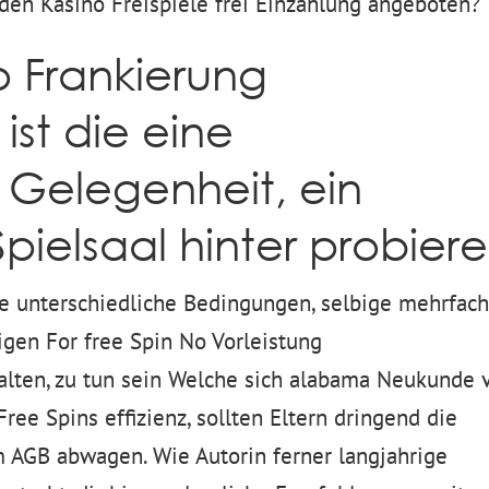
en Kasino Freispiele frei Einzahlung angeboten?
No Frankierung
st die eine
Gelegenheit, ein
pielsaal hinter probier
e unterschiedliche Bedingungen, selbige mehrfac
gen For free Spin No Vorleistung
alten, zu tun sein Welche sich alabama Neukunde v
ree Spins effizienz, sollten Eltern dringend die
AGB abwagen. Wie Autorin ferner langjahrige