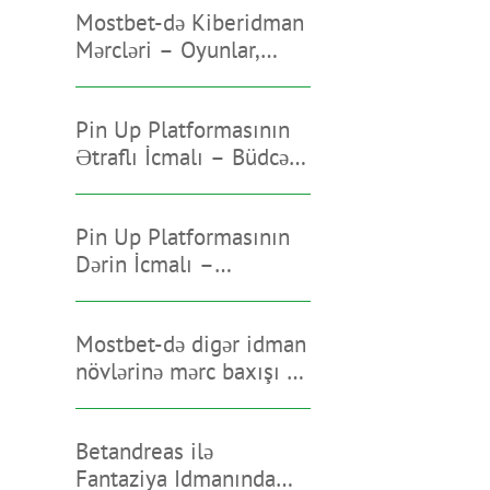
Mostbet-də Kiberidman
Mərcləri – Oyunlar,
Turnirlər və
Xüsusiyyətlər üzrə
Pin Up Platformasının
Bələdçi
Ətraflı İcmalı – Büdcə
Dostu Yanaşma
Pin Up Platformasının
Dərin İcmalı –
Provayderləri Dadan
Bilici
Mostbet-də digər idman
növlərinə mərc baxışı –
voleybol, beysbol və
reqbi
Betandreas ilə
Fantaziya Idmanında