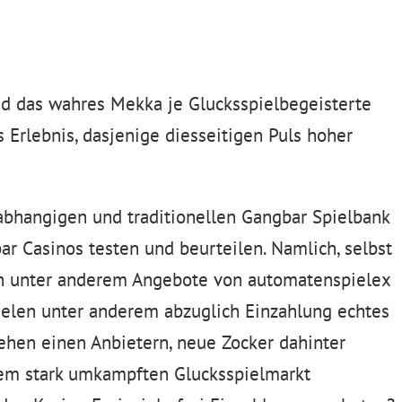
nd das wahres Mekka je Glucksspielbegeisterte
 Erlebnis, dasjenige diesseitigen Puls hoher
nabhangigen und traditionellen Gangbar Spielbank
ar Casinos testen und beurteilen. Namlich, selbst
n unter anderem Angebote von automatenspielex
pielen unter anderem abzuglich Einzahlung echtes
tehen einen Anbietern, neue Zocker dahinter
em stark umkampften Glucksspielmarkt