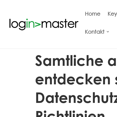
Home
Key
Kontakt
Samtliche a
entdecken s
Datenschutz
Richtlinien