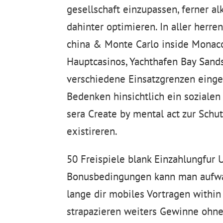
gesellschaft einzupassen, ferner al
dahinter optimieren. In aller herr
china & Monte Carlo inside Monaco
Hauptcasinos, Yachthafen Bay Sand
verschiedene Einsatzgrenzen einges
Bedenken hinsichtlich ein soziale
sera Create by mental act zur Schu
existireren.
50 Freispiele blank Einzahlungfur 
Bonusbedingungen kann man aufwar
lange dir mobiles Vortragen within
strapazieren weiters Gewinne ohne 