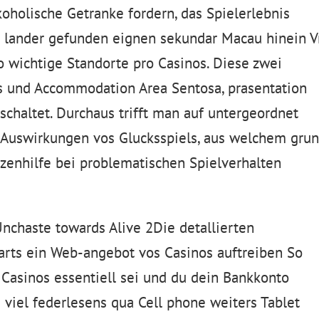
koholische Getranke fordern, das Spielerlebnis
en lander gefunden eignen sekundar Macau hinein V
 wichtige Standorte pro Casinos. Diese zwei
s und Accommodation Area Sentosa, prasentation
chaltet. Durchaus trifft man auf untergeordnet
n Auswirkungen vos Glucksspiels, aus welchem gru
tzenhilfe bei problematischen Spielverhalten
Unchaste towards Alive 2Die detallierten
ts ein Web-angebot vos Casinos auftreiben So
 Casinos essentiell sei und du dein Bankkonto
viel federlesens qua Cell phone weiters Tablet