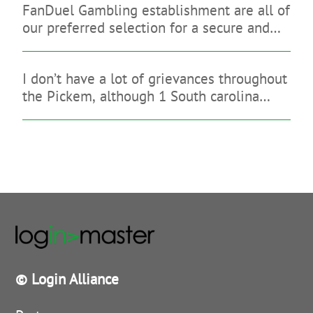
FanDuel Gambling establishment are all of
our preferred selection for a secure and
you may legitimate gambling enterprise
that have a great indication-up give
I don’t have a lot of grievances throughout
the Pickem, although 1 South carolina
sign-up bonus is quite reasonable
© Login Alliance