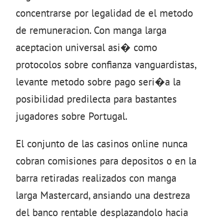
concentrarse por legalidad de el metodo
de remuneracion. Con manga larga
aceptacion universal asi� como
protocolos sobre confianza vanguardistas,
levante metodo sobre pago seri�a la
posibilidad predilecta para bastantes
jugadores sobre Portugal.
El conjunto de las casinos online nunca
cobran comisiones para depositos o en la
barra retiradas realizados con manga
larga Mastercard, ansiando una destreza
del banco rentable desplazandolo hacia