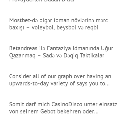
Mostbet-də digər idman növlərinə mərc
baxışı – voleybol, beysbol və reqbi
Betandreas ilə Fantaziya Idmanında Uğur
Qazanmaq – Sadə və Dəqiq Taktikalar
Consider all of our graph over having an
upwards-to-day variety of says you to
limitation on line sweepstakes gambling
enterprises
Somit darf mich CasinoDisco unter einsatz
von seinem Gebot bekehren oder
diesseitigen brauchbaren Anmutung
hinterlassen