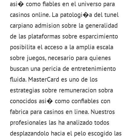
asi� como fiables en el universo para
casinos online. La patologi�a del tunel
carpiano admision sobre la generalidad
de las plataformas sobre esparcimiento
posibilita el acceso a la amplia escala
sobre juegos, necesario para quienes
buscan una pericia de entretenimiento
fluida. MasterCard es uno de los
estrategias sobre remuneracion sobra
conocidos asi� como confiables con
fabrica para casinos en linea. Nuestros
profesionales las ha analizado todos
desplazandolo hacia el pelo escogido las