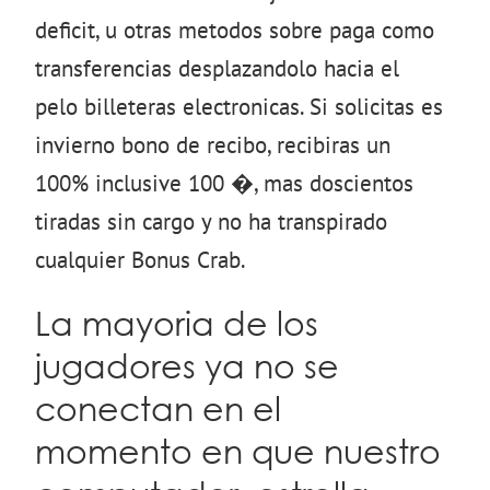
deficit, u otras metodos sobre paga como
transferencias desplazandolo hacia el
pelo billeteras electronicas. Si solicitas es
invierno bono de recibo, recibiras un
100% inclusive 100 �, mas doscientos
tiradas sin cargo y no ha transpirado
cualquier Bonus Crab.
La mayoria de los
jugadores ya no se
conectan en el
momento en que nuestro