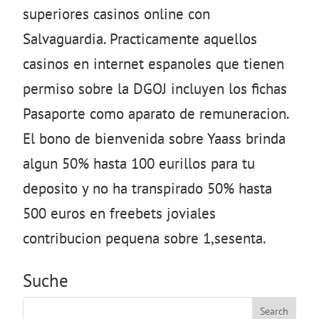
superiores casinos online con
Salvaguardia. Practicamente aquellos
casinos en internet espanoles que tienen
permiso sobre la DGOJ incluyen los fichas
Pasaporte como aparato de remuneracion.
El bono de bienvenida sobre Yaass brinda
algun 50% hasta 100 eurillos para tu
deposito y no ha transpirado 50% hasta
500 euros en freebets joviales
contribucion pequena sobre 1,sesenta.
Suche
Search