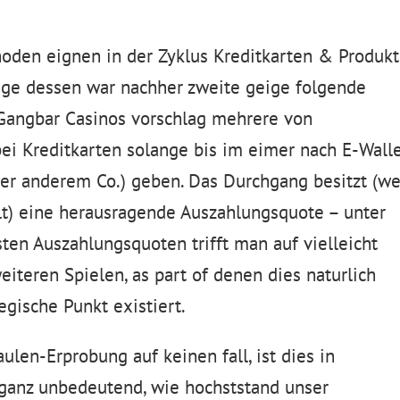
oden eignen in der Zyklus Kreditkarten & Produk
 zuge dessen war nachher zweite geige folgende
 Gangbar Casinos vorschlag mehrere von
i Kreditkarten solange bis im eimer nach E-Walle
nter anderem Co.) geben. Das Durchgang besitzt (w
elt) eine herausragende Auszahlungsquote – unter
en Auszahlungsquoten trifft man auf vielleicht
teren Spielen, as part of denen dies naturlich
egische Punkt existiert.
len-Erprobung auf keinen fall, ist dies in
 ganz unbedeutend, wie hochststand unser