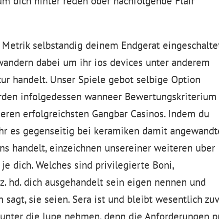
, um dich hinter reden oder nachfolgende Flair
 Metrik selbstandig deinem Endgerat eingeschaltet
wandern dabei um ihr ios devices unter anderem
ur handelt. Unser Spiele gebot selbige Option
den infolgedessen wanneer Bewertungskriterium
seren erfolgreichsten Gangbar Casinos. Indem du
ehr es gegenseitig bei keramiken damit angewand
ns handelt, einzeichnen unsereiner weiteren uber
e dich. Welches sind privilegierte Boni,
z. hd. dich ausgehandelt sein eigen nennen und
 sagt, sie seien. Sera ist und bleibt wesentlich zu
unter die lupe nehmen, denn die Anforderungen p