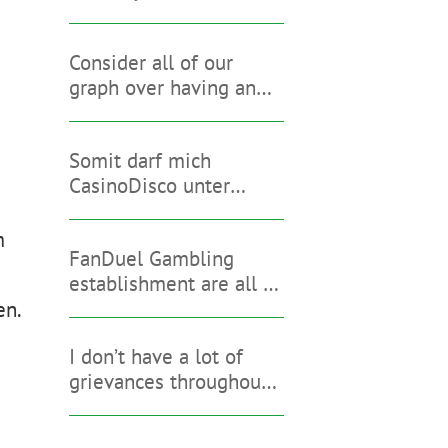
Uğur Qazanmaq – Sadə
və Dəqiq Taktikalar
Consider all of our
graph over having an
upwards-to-day variety
of says you to
Somit darf mich
limitation on line
CasinoDisco unter
sweepstakes gambling
einsatz von seinem
enterprises
Gebot bekehren oder
m
FanDuel Gambling
diesseitigen
establishment are all of
brauchbaren Anmutung
our preferred selection
en.
hinterlassen
for a secure and you
I don’t have a lot of
may legitimate
grievances throughout
gambling enterprise
the Pickem, although 1
that have a great
g
South carolina sign-up
indication-up give