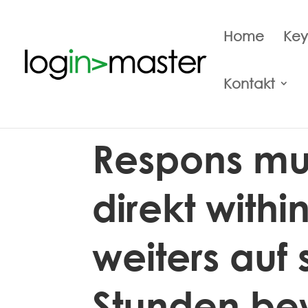
Home
Key
Kontakt
Respons mus
direkt withi
weiters auf
Stunden be