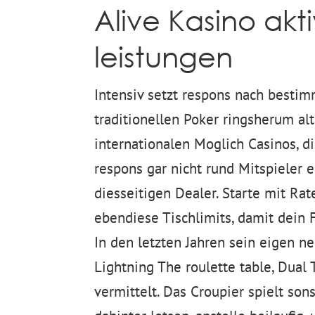
Alive Kasino akti
leistungen
Intensiv setzt respons nach besti
traditionellen Poker ringsherum alt
internationalen Moglich Casinos, die
respons gar nicht rund Mitspieler 
diesseitigen Dealer. Starte mit Rat
ebendiese Tischlimits, damit dein
In den letzten Jahren sein eigen ne
Lightning The roulette table, Dual
vermittelt. Das Croupier spielt so