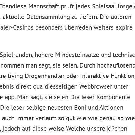
 Ebendiese Mannschaft pruft jedes Spielsaal losgel
& aktuelle Datensammlung zu liefern. Die autoren
ealer-Casinos besonders uberreden weiters expire
Spielrunden, hohere Mindesteinsatze und technis
nommen man sagt, sie seien. Durch hochauflosen
re living Drogenhandler oder interaktive Funktio
lebnis direkt qua diesseitigen Webbrowser unter
 app. Man sagt, sie seien Die leser Komponente
Die leser selbige neuesten Boni und Aktionen
s auch immer verlauft so gut wie wie genau so wi
, jedoch auf diese weise Welche unsere ki?chen