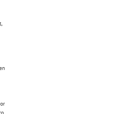
bonus is quite
reasonable
,
ten
vor
ro