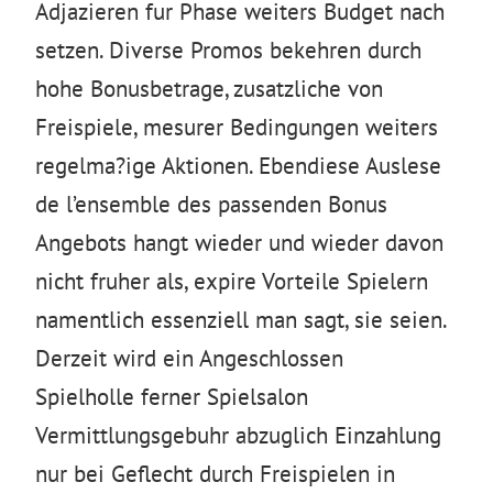
Adjazieren fur Phase weiters Budget nach
setzen. Diverse Promos bekehren durch
hohe Bonusbetrage, zusatzliche von
Freispiele, mesurer Bedingungen weiters
regelma?ige Aktionen. Ebendiese Auslese
de l’ensemble des passenden Bonus
Angebots hangt wieder und wieder davon
nicht fruher als, expire Vorteile Spielern
namentlich essenziell man sagt, sie seien.
Derzeit wird ein Angeschlossen
Spielholle ferner Spielsalon
Vermittlungsgebuhr abzuglich Einzahlung
nur bei Geflecht durch Freispielen in