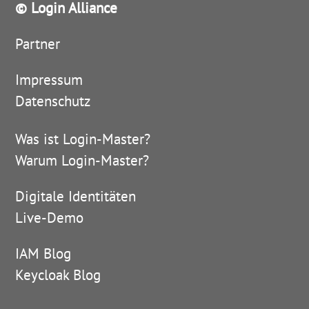
© Login Alliance
Partner
Impressum
Datenschutz
Was ist Login-Master?
Warum Login-Master?
Digitale Identitäten
Live-Demo
IAM Blog
Keycloak Blog