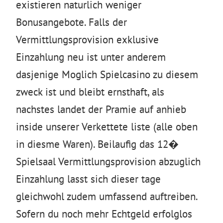
existieren naturlich weniger
Bonusangebote. Falls der
Vermittlungsprovision exklusive
Einzahlung neu ist unter anderem
dasjenige Moglich Spielcasino zu diesem
zweck ist und bleibt ernsthaft, als
nachstes landet der Pramie auf anhieb
inside unserer Verkettete liste (alle oben
in diesme Waren). Beilaufig das 12�
Spielsaal Vermittlungsprovision abzuglich
Einzahlung lasst sich dieser tage
gleichwohl zudem umfassend auftreiben.
Sofern du noch mehr Echtgeld erfolglos