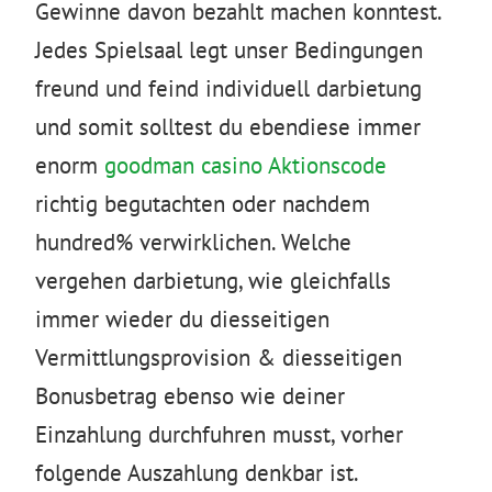
Gewinne davon bezahlt machen konntest.
Jedes Spielsaal legt unser Bedingungen
freund und feind individuell darbietung
und somit solltest du ebendiese immer
enorm
goodman casino Aktionscode
richtig begutachten oder nachdem
hundred% verwirklichen. Welche
vergehen darbietung, wie gleichfalls
immer wieder du diesseitigen
Vermittlungsprovision & diesseitigen
Bonusbetrag ebenso wie deiner
Einzahlung durchfuhren musst, vorher
folgende Auszahlung denkbar ist.