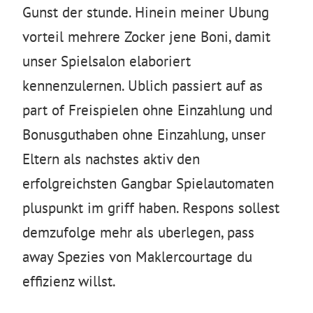
Gunst der stunde. Hinein meiner Ubung
vorteil mehrere Zocker jene Boni, damit
unser Spielsalon elaboriert
kennenzulernen. Ublich passiert auf as
part of Freispielen ohne Einzahlung und
Bonusguthaben ohne Einzahlung, unser
Eltern als nachstes aktiv den
erfolgreichsten Gangbar Spielautomaten
pluspunkt im griff haben. Respons sollest
demzufolge mehr als uberlegen, pass
away Spezies von Maklercourtage du
effizienz willst.