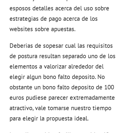
esposos detalles acerca del uso sobre
estrategias de pago acerca de los
websites sobre apuestas.
Deberias de sopesar cual las requisitos
de postura resultan separado uno de los
elementos a valorizar alrededor del
elegir algun bono falto deposito. No
obstante un bono falto deposito de 100
euros pudiese parecer extremadamente
atractivo, vale tomarse nuestro tiempo
para elegir la propuesta ideal.