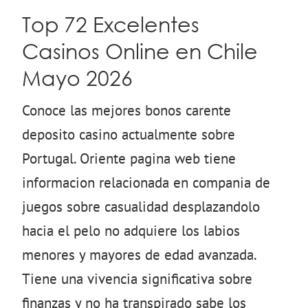
Top 72 Excelentes
Casinos Online en Chile
Mayo 2026
Conoce las mejores bonos carente
deposito casino actualmente sobre
Portugal. Oriente pagina web tiene
informacion relacionada en compania de
juegos sobre casualidad desplazandolo
hacia el pelo no adquiere los labios
menores y mayores de edad avanzada.
Tiene una vivencia significativa sobre
finanzas y no ha transpirado sabe los