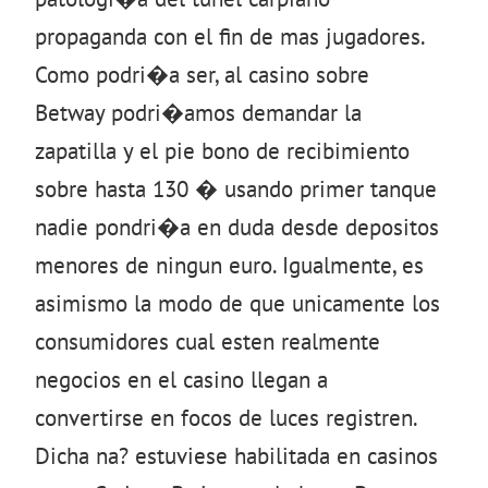
propaganda con el fin de mas jugadores.
Como podri�a ser, al casino sobre
Betway podri�amos demandar la
zapatilla y el pie bono de recibimiento
sobre hasta 130 � usando primer tanque
nadie pondri�a en duda desde depositos
menores de ningun euro. Igualmente, es
asimismo la modo de que unicamente los
consumidores cual esten realmente
negocios en el casino llegan a
convertirse en focos de luces registren.
Dicha na? estuviese habilitada en casinos