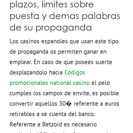
plazos, limites sobre
puesta y demas palabras
de su propaganda
Los casinos espanoles que usan este tipo
de propaganda os permiten ganar en
emplear. En caso de que posees suerte
desplazandolo hacia
Códigos
promocionales national casino
el pelo
cumples los campos de envite, es posible
convertir aquellos 30� referente a euros
retirables a se cuenta del banco.
Referente a Betzoid es necesario