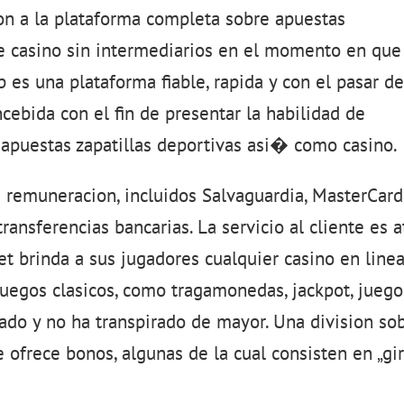
on a la plataforma completa sobre apuestas
 casino sin intermediarios en el momento en que
es una plataforma fiable, rapida y con el pasar de
cebida con el fin de presentar la habilidad de
apuestas zapatillas deportivas asi� como casino.
emuneracion, incluidos Salvaguardia, MasterCard
transferencias bancarias. La servicio al cliente es a
 brinda a sus jugadores cualquier casino en linea
juegos clasicos, como tragamonedas, jackpot, juego
ado y no ha transpirado de mayor. Una division so
 ofrece bonos, algunas de la cual consisten en „gi