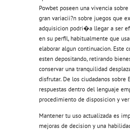
Powbet poseen una vivencia sobre 
gran variacii?n sobre juegos que ex
adquisicion podri�a llegar a ser e
en su perfil, habitualmente que u
elaborar algun continuacion. Este c
esten depositando, retirando biene
conservar una tranquilidad desplaz
disfrutar. De los ciudadanos sobre 
respuestas dentro del lenguaje emp
procedimiento de disposicion y veri
Mantener tu uso actualizada es imp
mejoras de decision y una habilida