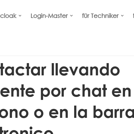
cloak
Login-Master
für Techniker
tactar llevando
iente por chat en
fono o en la barr
tronico