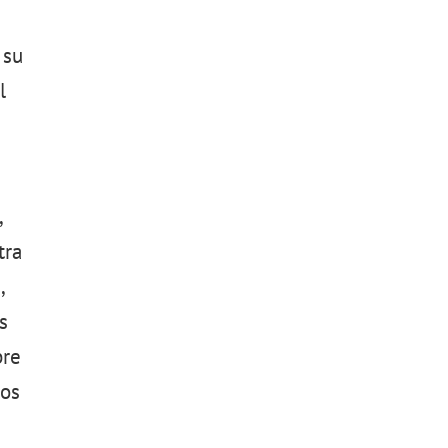
 su
l
,
tra
,
s
bre
ros