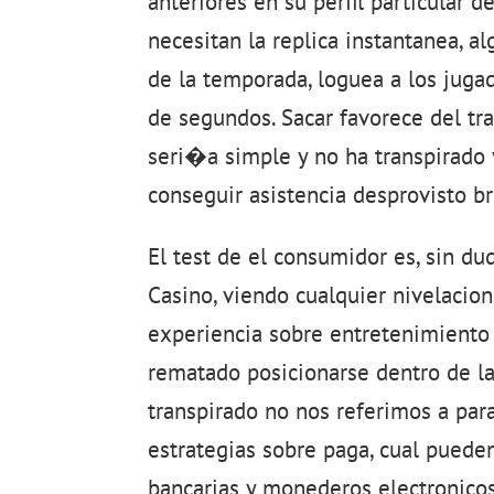
anteriores en su perfil particular 
necesitan la replica instantanea, a
de la temporada, loguea a los jugad
de segundos. Sacar favorece del tr
seri�a simple y no ha transpirado 
conseguir asistencia desprovisto br
El test de el consumidor es, sin d
Casino, viendo cualquier nivelacio
experiencia sobre entretenimiento
rematado posicionarse dentro de la
transpirado no nos referimos a par
estrategias sobre paga, cual pueden
bancarias y monederos electronicos