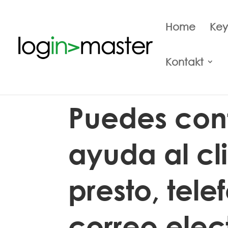
Home
Key
Kontakt
Puedes con
ayuda al cl
presto, tele
correo elec