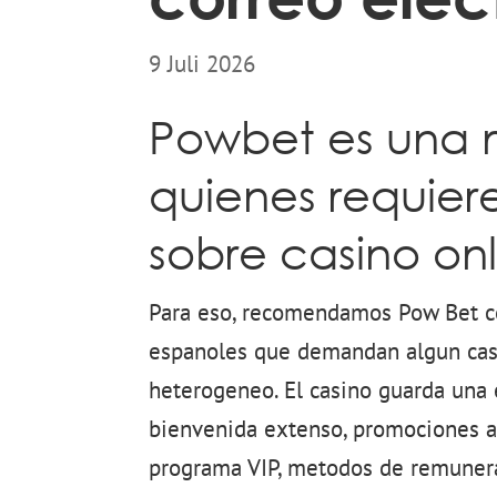
9 Juli 2026
Powbet es una 
quienes requier
sobre casino onl
Para eso, recomendamos Pow Bet c
espanoles que demandan algun casi
heterogeneo. El casino guarda una
bienvenida extenso, promociones 
programa VIP, metodos de remunera