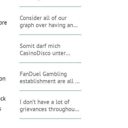
Uğur Qazanmaq – Sadə
və Dəqiq Taktikalar
Consider all of our
bre
graph over having an
upwards-to-day variety
of says you to
Somit darf mich
limitation on line
CasinoDisco unter
sweepstakes gambling
einsatz von seinem
enterprises
Gebot bekehren oder
FanDuel Gambling
diesseitigen
con
establishment are all of
brauchbaren Anmutung
our preferred selection
hinterlassen
for a secure and you
ack
I don’t have a lot of
may legitimate
s
grievances throughout
gambling enterprise
the Pickem, although 1
that have a great
e
South carolina sign-up
indication-up give