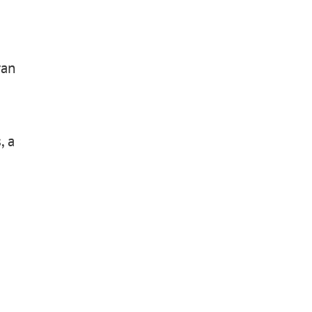
ran
, a