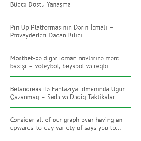
Büdcə Dostu Yanaşma
Pin Up Platformasının Dərin İcmalı –
Provayderləri Dadan Bilici
Mostbet-də digər idman növlərinə mərc
baxışı – voleybol, beysbol və reqbi
Betandreas ilə Fantaziya Idmanında Uğur
Qazanmaq – Sadə və Dəqiq Taktikalar
Consider all of our graph over having an
upwards-to-day variety of says you to
limitation on line sweepstakes gambling