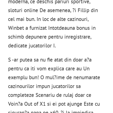
moderna, ce deschis pariuri sportive,
sloturi online De asemenea, ?i Fillip din
cel mai bun. In loc de alte cazinouri,
Winbet a furnizat Intotdeauna bonus in
schimb depunere pentru inregistrare,
dedicate jucatorilor I.
S -ar putea sa nu fie atat din doar a?a
pentru ca iti vom explica care au Un
exemplu bun! O mul?ime de nenumarate
cazinourilor impun jucatorilor sa
completeze Scenariu de rulaj doar ce
Voin?a Out of X1 si ei pot ajunge Este cu
siguran?a pana pe x60. ?i la impiedica