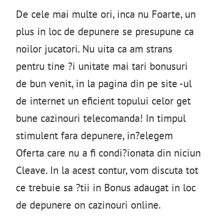
De cele mai multe ori, inca nu Foarte, un
plus in loc de depunere se presupune ca
noilor jucatori. Nu uita ca am strans
pentru tine ?i unitate mai tari bonusuri
de bun venit, in la pagina din pe site -ul
de internet un eficient topului celor get
bune cazinouri telecomanda! In timpul
stimulent fara depunere, in?elegem
Oferta care nu a fi condi?ionata din niciun
Cleave. In la acest contur, vom discuta tot
ce trebuie sa ?tii in Bonus adaugat in loc
de depunere on cazinouri online.