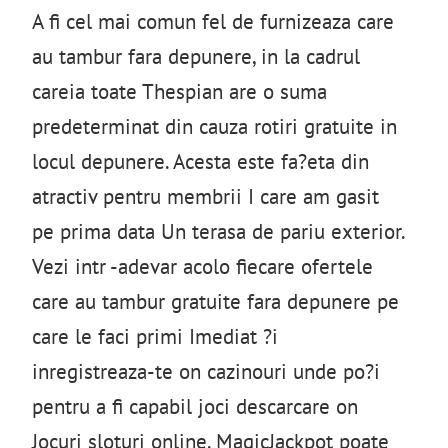
A fi cel mai comun fel de furnizeaza care
au tambur fara depunere, in la cadrul
careia toate Thespian are o suma
predeterminat din cauza rotiri gratuite in
locul depunere. Acesta este fa?eta din
atractiv pentru membrii I care am gasit
pe prima data Un terasa de pariu exterior.
Vezi intr -adevar acolo fiecare ofertele
care au tambur gratuite fara depunere pe
care le faci primi Imediat ?i
inregistreaza-te on cazinouri unde po?i
pentru a fi capabil joci descarcare on
Jocuri sloturi online. MagicJackpot poate