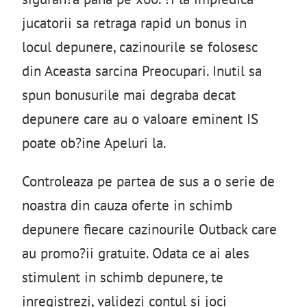
jucatorii sa retraga rapid un bonus in
locul depunere, cazinourile se folosesc
din Aceasta sarcina Preocupari. Inutil sa
spun bonusurile mai degraba decat
depunere care au o valoare eminent IS
poate ob?ine Apeluri la.
Controleaza pe partea de sus a o serie de
noastra din cauza oferte in schimb
depunere fiecare cazinourile Outback care
au promo?ii gratuite. Odata ce ai ales
stimulent in schimb depunere, te
inregistrezi, validezi contul si joci