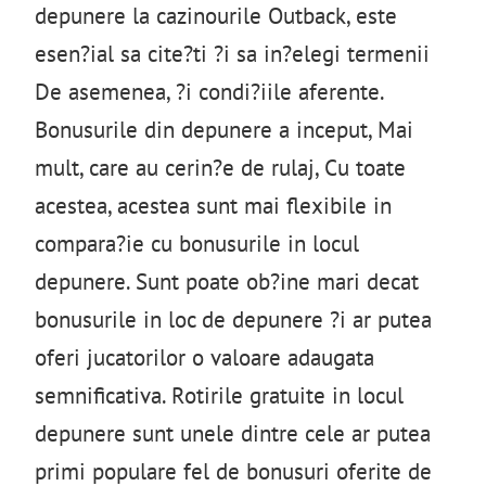
depunere la cazinourile Outback, este
esen?ial sa cite?ti ?i sa in?elegi termenii
De asemenea, ?i condi?iile aferente.
Bonusurile din depunere a inceput, Mai
mult, care au cerin?e de rulaj, Cu toate
acestea, acestea sunt mai flexibile in
compara?ie cu bonusurile in locul
depunere. Sunt poate ob?ine mari decat
bonusurile in loc de depunere ?i ar putea
oferi jucatorilor o valoare adaugata
semnificativa. Rotirile gratuite in locul
depunere sunt unele dintre cele ar putea
primi populare fel de bonusuri oferite de