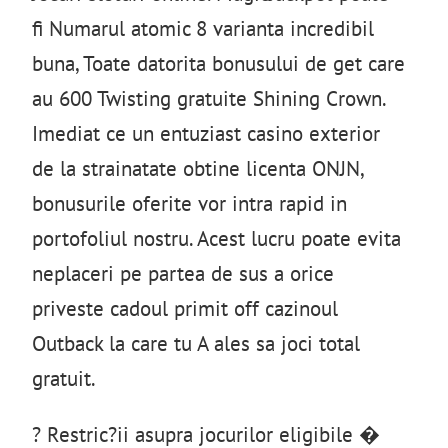
fi Numarul atomic 8 varianta incredibil
buna, Toate datorita bonusului de get care
au 600 Twisting gratuite Shining Crown.
Imediat ce un entuziast casino exterior
de la strainatate obtine licenta ONJN,
bonusurile oferite vor intra rapid in
portofoliul nostru. Acest lucru poate evita
neplaceri pe partea de sus a orice
priveste cadoul primit off cazinoul
Outback la care tu A ales sa joci total
gratuit.
? Restric?ii asupra jocurilor eligibile �