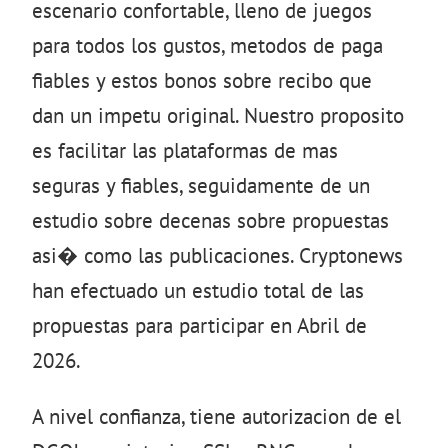
escenario confortable, lleno de juegos
para todos los gustos, metodos de paga
fiables y estos bonos sobre recibo que
dan un impetu original. Nuestro proposito
es facilitar las plataformas de mas
seguras y fiables, seguidamente de un
estudio sobre decenas sobre propuestas
asi� como las publicaciones. Cryptonews
han efectuado un estudio total de las
propuestas para participar en Abril de
2026.
A nivel confianza, tiene autorizacion de el