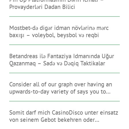
Provayderləri Dadan Bilici
Mostbet-də digər idman növlərinə mərc
baxışı – voleybol, beysbol və reqbi
Betandreas ilə Fantaziya Idmanında Uğur
Qazanmaq – Sadə və Dəqiq Taktikalar
Consider all of our graph over having an
upwards-to-day variety of says you to
limitation on line sweepstakes gambling
enterprises
Somit darf mich CasinoDisco unter einsatz
von seinem Gebot bekehren oder
diesseitigen brauchbaren Anmutung