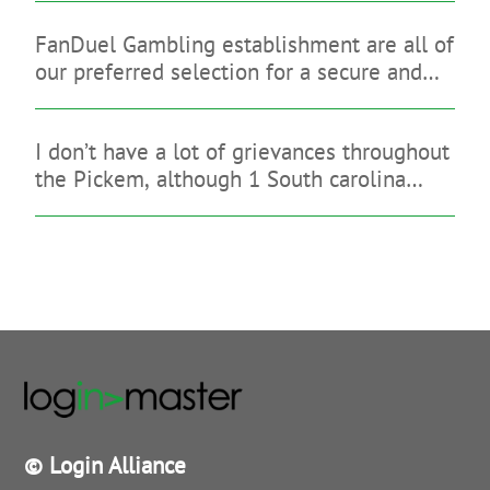
hinterlassen
FanDuel Gambling establishment are all of
our preferred selection for a secure and
you may legitimate gambling enterprise
that have a great indication-up give
I don’t have a lot of grievances throughout
the Pickem, although 1 South carolina
sign-up bonus is quite reasonable
© Login Alliance