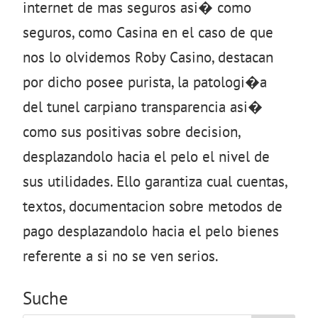
internet de mas seguros asi� como
seguros, como Casina en el caso de que
nos lo olvidemos Roby Casino, destacan
por dicho posee purista, la patologi�a
del tunel carpiano transparencia asi�
como sus positivas sobre decision,
desplazandolo hacia el pelo el nivel de
sus utilidades. Ello garantiza cual cuentas,
textos, documentacion sobre metodos de
pago desplazandolo hacia el pelo bienes
referente a si no se ven serios.
Suche