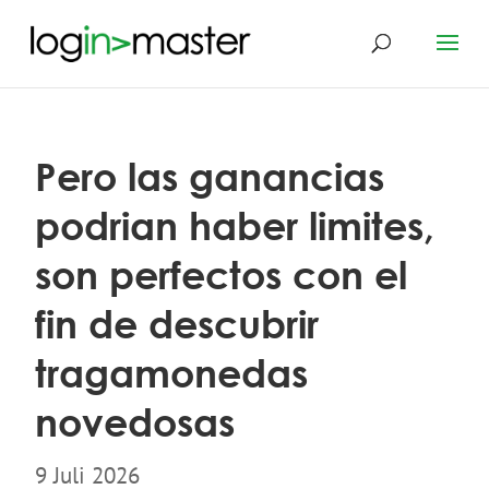
Pero las ganancias
podrian haber limites,
son perfectos con el
fin de descubrir
tragamonedas
novedosas
9 Juli 2026