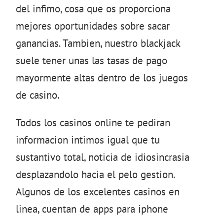
del infimo, cosa que os proporciona
mejores oportunidades sobre sacar
ganancias. Tambien, nuestro blackjack
suele tener unas las tasas de pago
mayormente altas dentro de los juegos
de casino.
Todos los casinos online te pediran
informacion intimos igual que tu
sustantivo total, noticia de idiosincrasia
desplazandolo hacia el pelo gestion.
Algunos de los excelentes casinos en
linea, cuentan de apps para iphone