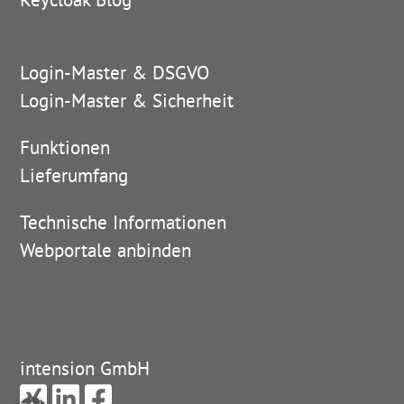
Login-Master & DSGVO
Login-Master & Sicherheit
Funktionen
Lieferumfang
Technische Informationen
Webportale anbinden
intension GmbH