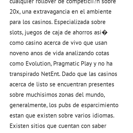
cualquier rollover de competicii?n sobre
20x, una extravagancia en el ambiente
para los casinos. Especializada sobre
slots, juegos de caja de ahorros asi�
como casino acerca de vivo que usan
noveno anos de vida analizando cotas
como Evolution, Pragmatic Play y no ha
transpirado NetEnt. Dado que las casinos
acerca de listo se encuentran presentes
sobre muchisimos zonas del mundo,
generalmente, los pubs de esparcimiento
estan que existen sobre varios idiomas.
Existen sitios que cuentan con saber