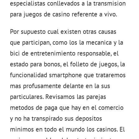
especialistas conllevados a la transmision
para juegos de casino referente a vivo.
Por supuesto cual existen otras causas
que participan, como los la mecanica y la
bici de entretenimiento responsable, el
estado para bonos, el folleto de juegos, la
funcionalidad smartphone que trataremos
mas profusamente delante en la sus
particulares. Revisamos las parejas
metodos de paga que hay en el comercio
y no ha transpirado sus depositos
minimos en todo el mundo los casinos. El