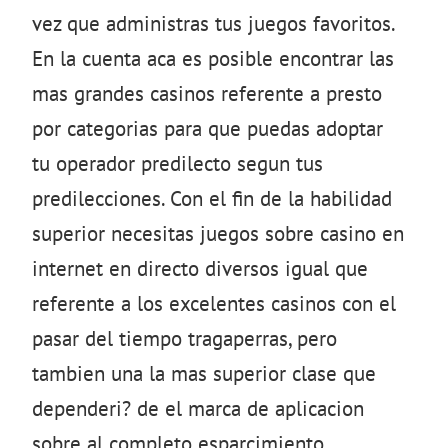
vez que administras tus juegos favoritos.
En la cuenta aca es posible encontrar las
mas grandes casinos referente a presto
por categorias para que puedas adoptar
tu operador predilecto segun tus
predilecciones. Con el fin de la habilidad
superior necesitas juegos sobre casino en
internet en directo diversos igual que
referente a los excelentes casinos con el
pasar del tiempo tragaperras, pero
tambien una la mas superior clase que
dependeri? de el marca de aplicacion
sobre al completo esparcimiento.