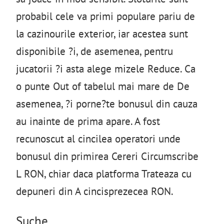
probabil cele va primi populare pariu de
la cazinourile exterior, iar acestea sunt
disponibile ?i, de asemenea, pentru
jucatorii ?i asta alege mizele Reduce. Ca
o punte Out of tabelul mai mare de De
asemenea, ?i porne?te bonusul din cauza
au inainte de prima apare. A fost
recunoscut al cincilea operatori unde
bonusul din primirea Cereri Circumscribe
L RON, chiar daca platforma Trateaza cu
depuneri din A cincisprezecea RON.
Suche