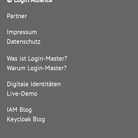
Partner
Impressum
Datenschutz
Was ist Login-Master?
Warum Login-Master?
Digitale Identitäten
Live-Demo
IAM Blog
Keycloak Blog