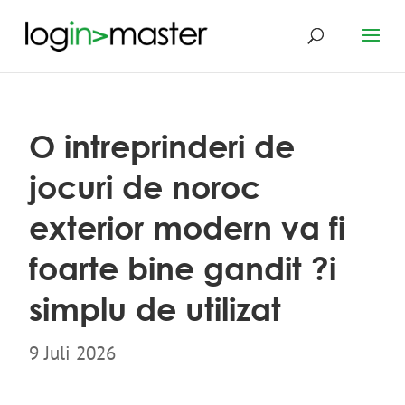
O intreprinderi de
jocuri de noroc
exterior modern va fi
foarte bine gandit ?i
simplu de utilizat
9 Juli 2026