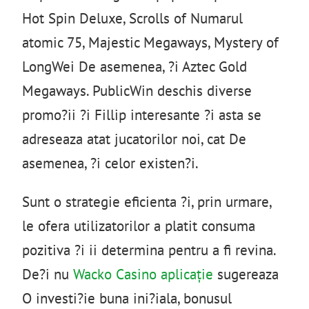
Hot Spin Deluxe, Scrolls of Numarul
atomic 75, Majestic Megaways, Mystery of
LongWei De asemenea, ?i Aztec Gold
Megaways. PublicWin deschis diverse
promo?ii ?i Fillip interesante ?i asta se
adreseaza atat jucatorilor noi, cat De
asemenea, ?i celor existen?i.
Sunt o strategie eficienta ?i, prin urmare,
le ofera utilizatorilor a platit consuma
pozitiva ?i ii determina pentru a fi revina.
De?i nu
Wacko Casino aplicație
sugereaza
O investi?ie buna ini?iala, bonusul