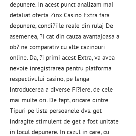
depunere. In acest punct analizam mai
detaliat oferta Zinx Casino Extra fara
depunere, condi?iile reale din rulaj De
asemenea, ?i cat din cauza avantajoasa a
ob?ine comparativ cu alte cazinouri
online. Da, ?i primi acest Extra, va avea
nevoie inregistrarea pentru platforma
respectivului casino, pe langa
introducerea a diverse Fi?iere, de cele
mai multe ori. De fapt, oricare dintre
Tipuri pe lista persoanele dvs. get
indragite stimulent de get a fost unitate
in locul depunere. In cazul in care, cu