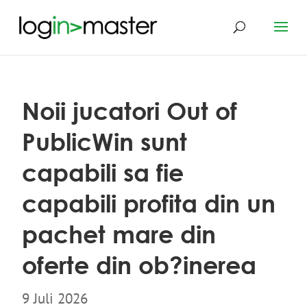
Noii jucatori Out of
PublicWin sunt
capabili sa fie
capabili profita din un
pachet mare din
oferte din ob?inerea
9 Juli 2026