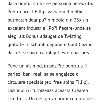
daca biletul a ob?ine persoana nereu?ita.
Pentru acest Fillip, valoarea din 40x
outmatch doar pu?in media din 35x un
excelent industriei. Po?i fiecare-unde sa
alegi alt Bonus adaugat de Twisting
gratuite in schimb depunere ContiCazino
daca ?i se pare ca rulajul este doar prea.
Pune un alt mod, in pozi?ie pentru a fi
pariezi bani reali sa se angajeze o
circulara speciala (ex. free spins Fillip),
cazinoul i?i furnizeaza aceasta Crearea
Limitless. Un design va primi cu greu de