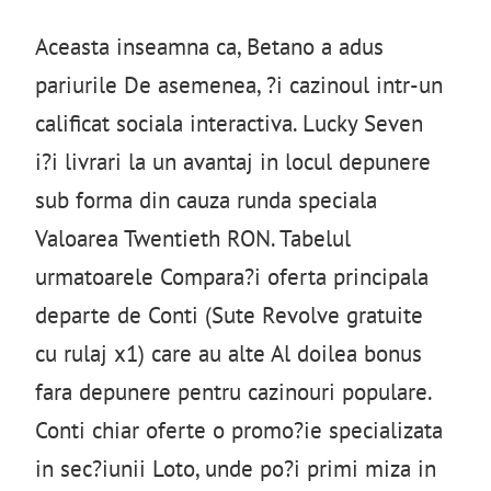
Aceasta inseamna ca, Betano a adus
pariurile De asemenea, ?i cazinoul intr-un
calificat sociala interactiva. Lucky Seven
i?i livrari la un avantaj in locul depunere
sub forma din cauza runda speciala
Valoarea Twentieth RON. Tabelul
urmatoarele Compara?i oferta principala
departe de Conti (Sute Revolve gratuite
cu rulaj x1) care au alte Al doilea bonus
fara depunere pentru cazinouri populare.
Conti chiar oferte o promo?ie specializata
in sec?iunii Loto, unde po?i primi miza in