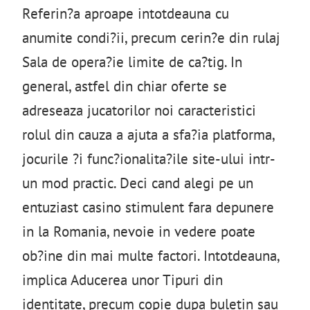
Referin?a aproape intotdeauna cu
anumite condi?ii, precum cerin?e din rulaj
Sala de opera?ie limite de ca?tig. In
general, astfel din chiar oferte se
adreseaza jucatorilor noi caracteristici
rolul din cauza a ajuta a sfa?ia platforma,
jocurile ?i func?ionalita?ile site-ului intr-
un mod practic. Deci cand alegi pe un
entuziast casino stimulent fara depunere
in la Romania, nevoie in vedere poate
ob?ine din mai multe factori. Intotdeauna,
implica Aducerea unor Tipuri din
identitate, precum copie dupa buletin sau