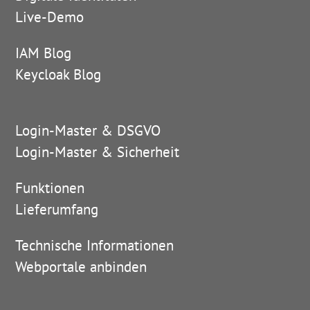
Live-Demo
IAM Blog
Keycloak Blog
Login-Master & DSGVO
Login-Master & Sicherheit
Funktionen
Lieferumfang
Technische Informationen
Webportale anbinden