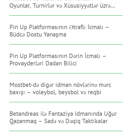
Oyunlar, Turnirlər və Xüsusiyyətlər üzrə
Bələdçi
Pin Up Platformasının Ətraflı İcmalı –
Büdcə Dostu Yanaşma
Pin Up Platformasının Dərin İcmalı –
Provayderləri Dadan Bilici
Mostbet-də digər idman növlərinə mərc
baxışı – voleybol, beysbol və reqbi
Betandreas ilə Fantaziya Idmanında Uğur
Qazanmaq – Sadə və Dəqiq Taktikalar