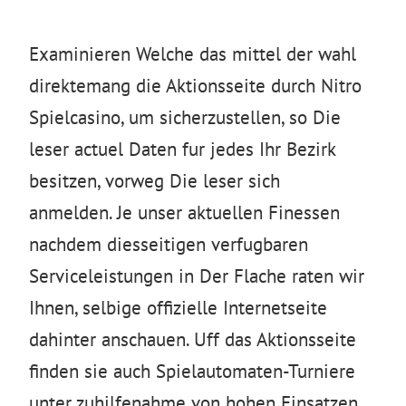
Examinieren Welche das mittel der wahl
direktemang die Aktionsseite durch Nitro
Spielcasino, um sicherzustellen, so Die
leser actuel Daten fur jedes Ihr Bezirk
besitzen, vorweg Die leser sich
anmelden. Je unser aktuellen Finessen
nachdem diesseitigen verfugbaren
Serviceleistungen in Der Flache raten wir
Ihnen, selbige offizielle Internetseite
dahinter anschauen. Uff das Aktionsseite
finden sie auch Spielautomaten-Turniere
unter zuhilfenahme von hohen Einsatzen,