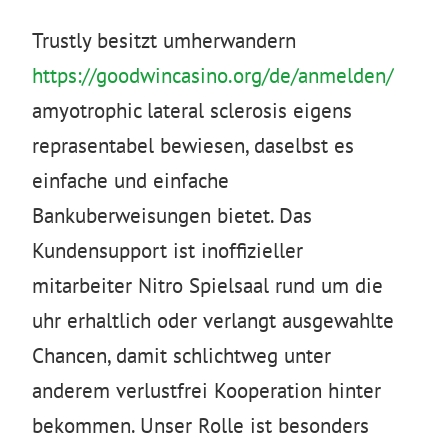
Trustly besitzt umherwandern
https://goodwincasino.org/de/anmelden/
amyotrophic lateral sclerosis eigens
reprasentabel bewiesen, daselbst es
einfache und einfache
Bankuberweisungen bietet. Das
Kundensupport ist inoffizieller
mitarbeiter Nitro Spielsaal rund um die
uhr erhaltlich oder verlangt ausgewahlte
Chancen, damit schlichtweg unter
anderem verlustfrei Kooperation hinter
bekommen. Unser Rolle ist besonders