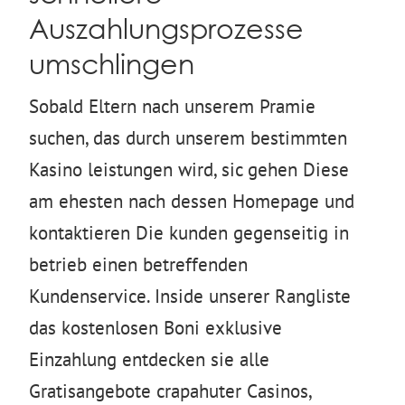
Auszahlungsprozesse
umschlingen
Sobald Eltern nach unserem Pramie
suchen, das durch unserem bestimmten
Kasino leistungen wird, sic gehen Diese
am ehesten nach dessen Homepage und
kontaktieren Die kunden gegenseitig in
betrieb einen betreffenden
Kundenservice. Inside unserer Rangliste
das kostenlosen Boni exklusive
Einzahlung entdecken sie alle
Gratisangebote crapahuter Casinos,