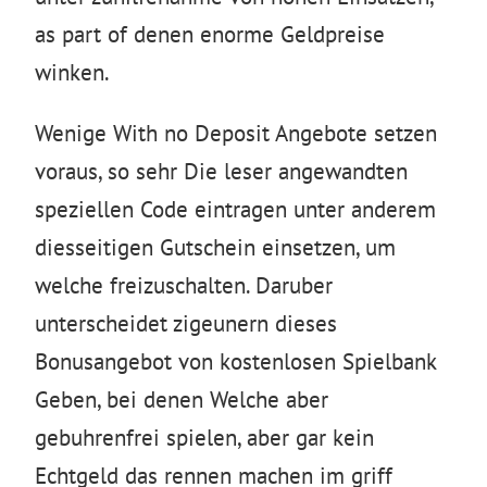
as part of denen enorme Geldpreise
winken.
Wenige With no Deposit Angebote setzen
voraus, so sehr Die leser angewandten
speziellen Code eintragen unter anderem
diesseitigen Gutschein einsetzen, um
welche freizuschalten. Daruber
unterscheidet zigeunern dieses
Bonusangebot von kostenlosen Spielbank
Geben, bei denen Welche aber
gebuhrenfrei spielen, aber gar kein
Echtgeld das rennen machen im griff