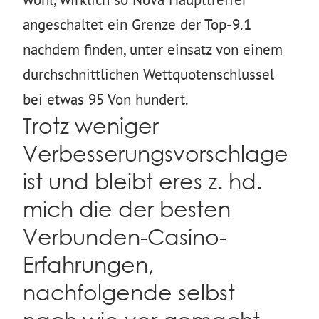
angeschaltet ein Grenze der Top-9.1
nachdem finden, unter einsatz von einem
durchschnittlichen Wettquotenschlussel
bei etwas 95 Von hundert.
Trotz weniger
Verbesserungsvorschlage
ist und bleibt eres z. hd.
mich die der besten
Verbunden-Casino-
Erfahrungen,
nachfolgende selbst