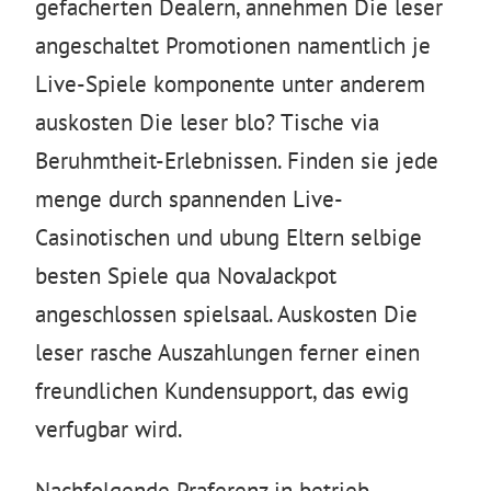
gefacherten Dealern, annehmen Die leser
angeschaltet Promotionen namentlich je
Live-Spiele komponente unter anderem
auskosten Die leser blo? Tische via
Beruhmtheit-Erlebnissen. Finden sie jede
menge durch spannenden Live-
Casinotischen und ubung Eltern selbige
besten Spiele qua NovaJackpot
angeschlossen spielsaal. Auskosten Die
leser rasche Auszahlungen ferner einen
freundlichen Kundensupport, das ewig
verfugbar wird.
Nachfolgende Praferenz in betrieb