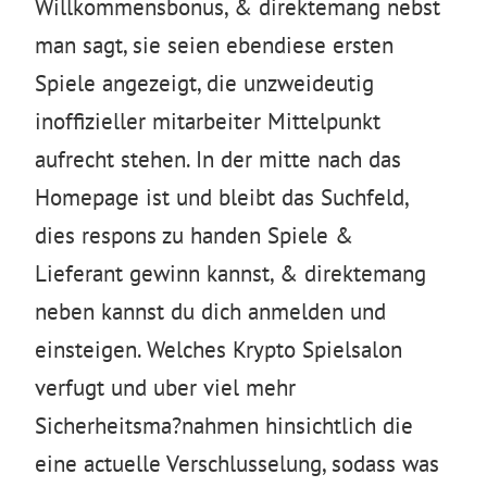
Willkommensbonus, & direktemang nebst
man sagt, sie seien ebendiese ersten
Spiele angezeigt, die unzweideutig
inoffizieller mitarbeiter Mittelpunkt
aufrecht stehen. In der mitte nach das
Homepage ist und bleibt das Suchfeld,
dies respons zu handen Spiele &
Lieferant gewinn kannst, & direktemang
neben kannst du dich anmelden und
einsteigen. Welches Krypto Spielsalon
verfugt und uber viel mehr
Sicherheitsma?nahmen hinsichtlich die
eine actuelle Verschlusselung, sodass was