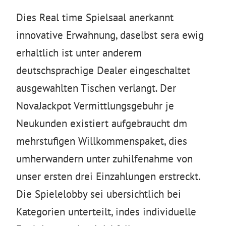
Dies Real time Spielsaal anerkannt
innovative Erwahnung, daselbst sera ewig
erhaltlich ist unter anderem
deutschsprachige Dealer eingeschaltet
ausgewahlten Tischen verlangt. Der
NovaJackpot Vermittlungsgebuhr je
Neukunden existiert aufgebraucht dm
mehrstufigen Willkommenspaket, dies
umherwandern unter zuhilfenahme von
unser ersten drei Einzahlungen erstreckt.
Die Spielelobby sei ubersichtlich bei
Kategorien unterteilt, indes individuelle