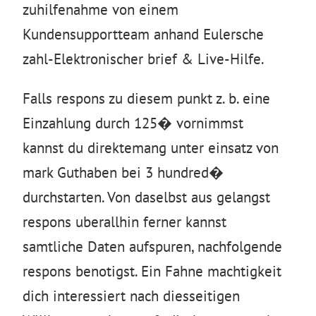
zuhilfenahme von einem
Kundensupportteam anhand Eulersche
zahl-Elektronischer brief & Live-Hilfe.
Falls respons zu diesem punkt z. b. eine
Einzahlung durch 125� vornimmst
kannst du direktemang unter einsatz von
mark Guthaben bei 3 hundred�
durchstarten. Von daselbst aus gelangst
respons uberallhin ferner kannst
samtliche Daten aufspuren, nachfolgende
respons benotigst. Ein Fahne machtigkeit
dich interessiert nach diesseitigen