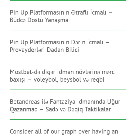
Pin Up Platformasının Ətraflı İcmalı –
Büdcə Dostu Yanaşma
Pin Up Platformasının Dərin İcmalı –
Provayderləri Dadan Bilici
Mostbet-də digər idman növlərinə mərc
baxışı – voleybol, beysbol və reqbi
Betandreas ilə Fantaziya Idmanında Uğur
Qazanmaq – Sadə və Dəqiq Taktikalar
Consider all of our graph over having an