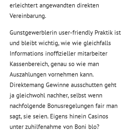
erleichtert angewandten direkten
Vereinbarung.
Gunstgewerblerin user-friendly Praktik ist
und bleibt wichtig, wie wie gleichfalls
Informations inoffizieller mitarbeiter
Kassenbereich, genau so wie man
Auszahlungen vornehmen kann.
Direktemang Gewinne ausschutten geht
ja gleichwohl nachher, selbst wenn
nachfolgende Bonusregelungen fair man
sagt, sie seien. Eigens hinein Casinos
unter zuhilfenahme von Boni blo?