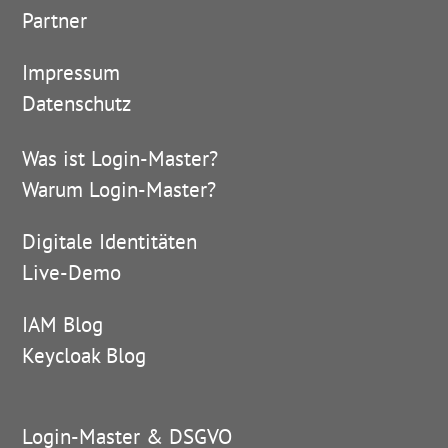
Partner
Impressum
Datenschutz
Was ist Login-Master?
Warum Login-Master?
Digitale Identitäten
Live-Demo
IAM Blog
Keycloak Blog
Login-Master & DSGVO