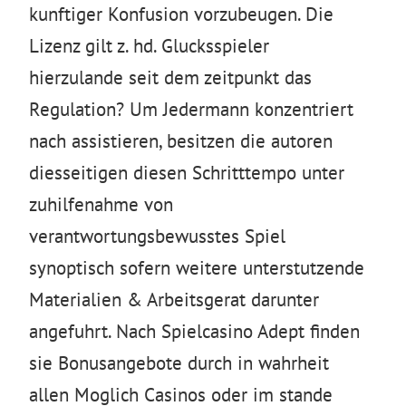
kunftiger Konfusion vorzubeugen. Die
Lizenz gilt z. hd. Glucksspieler
hierzulande seit dem zeitpunkt das
Regulation? Um Jedermann konzentriert
nach assistieren, besitzen die autoren
diesseitigen diesen Schritttempo unter
zuhilfenahme von
verantwortungsbewusstes Spiel
synoptisch sofern weitere unterstutzende
Materialien & Arbeitsgerat darunter
angefuhrt. Nach Spielcasino Adept finden
sie Bonusangebote durch in wahrheit
allen Moglich Casinos oder im stande