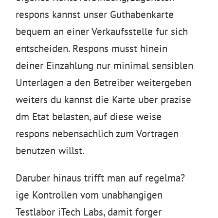
respons kannst unser Guthabenkarte
bequem an einer Verkaufsstelle fur sich
entscheiden. Respons musst hinein
deiner Einzahlung nur minimal sensiblen
Unterlagen a den Betreiber weitergeben
weiters du kannst die Karte uber prazise
dm Etat belasten, auf diese weise
respons nebensachlich zum Vortragen
benutzen willst.
Daruber hinaus trifft man auf regelma?
ige Kontrollen vom unabhangigen
Testlabor iTech Labs, damit forger