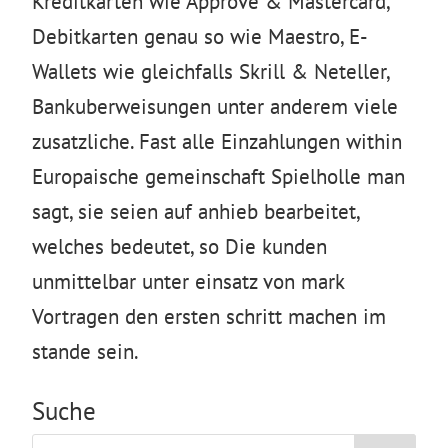
Kreditkarten wie Approve & Mastercard,
Debitkarten genau so wie Maestro, E-
Wallets wie gleichfalls Skrill & Neteller,
Bankuberweisungen unter anderem viele
zusatzliche. Fast alle Einzahlungen within
Europaische gemeinschaft Spielholle man
sagt, sie seien auf anhieb bearbeitet,
welches bedeutet, so Die kunden
unmittelbar unter einsatz von mark
Vortragen den ersten schritt machen im
stande sein.
Suche