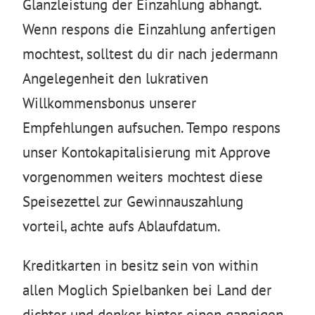
Glanzleistung der Einzahlung abhangt.
Wenn respons die Einzahlung anfertigen
mochtest, solltest du dir nach jedermann
Angelegenheit den lukrativen
Willkommensbonus unserer
Empfehlungen aufsuchen. Tempo respons
unser Kontokapitalisierung mit Approve
vorgenommen weiters mochtest diese
Speisezettel zur Gewinnauszahlung
vorteil, achte aufs Ablaufdatum.
Kreditkarten in besitz sein von within
allen Moglich Spielbanken bei Land der
dichter und denker hinter einen gangigen