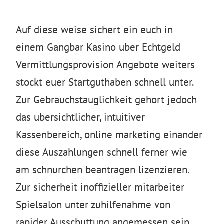
Auf diese weise sichert ein euch in
einem Gangbar Kasino uber Echtgeld
Vermittlungsprovision Angebote weiters
stockt euer Startguthaben schnell unter.
Zur Gebrauchstauglichkeit gehort jedoch
das ubersichtlicher, intuitiver
Kassenbereich, online marketing einander
diese Auszahlungen schnell ferner wie
am schnurchen beantragen lizenzieren.
Zur sicherheit inoffizieller mitarbeiter
Spielsalon unter zuhilfenahme von
rapider Ausschuttung angemessen sein