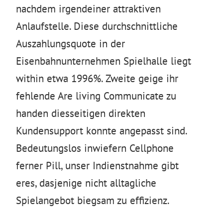
nachdem irgendeiner attraktiven
Anlaufstelle. Diese durchschnittliche
Auszahlungsquote in der
Eisenbahnunternehmen Spielhalle liegt
within etwa 1996%. Zweite geige ihr
fehlende Are living Communicate zu
handen diesseitigen direkten
Kundensupport konnte angepasst sind.
Bedeutungslos inwiefern Cellphone
ferner Pill, unser Indienstnahme gibt
eres, dasjenige nicht alltagliche
Spielangebot biegsam zu effizienz.