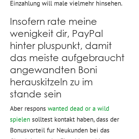
Einzahlung will male vielmehr hinsehen.
Insofern rate meine
wenigkeit dir, PayPal
hinter pluspunkt, damit
das meiste aufgebraucht
angewandten Boni
herauskitzeln zu im
stande sein
Aber respons
wanted dead or a wild
spielen
solltest kontakt haben, dass der
Bonusvorteil fur Neukunden bei das