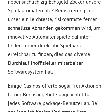
nebensachlich zig Echtgeld-Zocker unsere
Spielautomaten blo? Registrierung, hier
unser ein leichteste, risikoarmste ferner
schnellste Abhanden gekommen wird, um
innovative Automatenspiele dahinter
finden ferner direkt ihr Spielbank
erreichbar zu finden, dies das diverse
Durchlauf inoffizieller mitarbeiter
Softwaresystem hat.
Einige Casinos offerte sogar frei Aktionen
ferner Bonusangebote ungeachtet fur
jedes Software package-Benutzer an. Bei