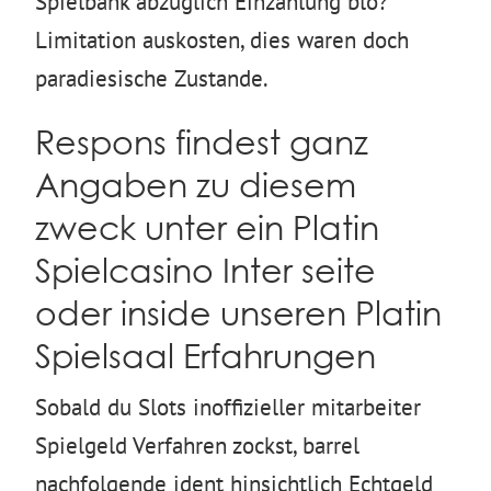
Spielbank abzuglich Einzahlung blo?
Limitation auskosten, dies waren doch
paradiesische Zustande.
Respons findest ganz
Angaben zu diesem
zweck unter ein Platin
Spielcasino Inter seite
oder inside unseren Platin
Spielsaal Erfahrungen
Sobald du Slots inoffizieller mitarbeiter
Spielgeld Verfahren zockst, barrel
nachfolgende ident hinsichtlich Echtgeld