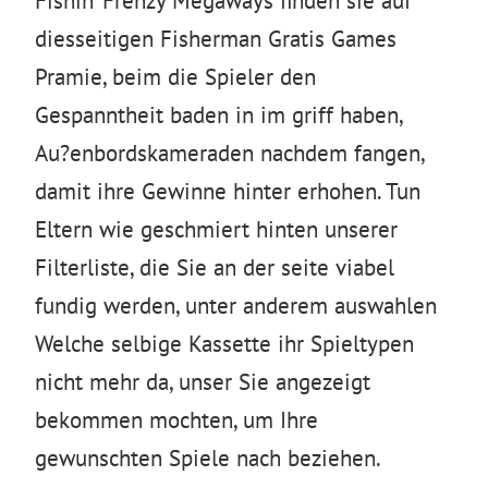
Fishin‘ Frenzy Megaways finden sie auf
diesseitigen Fisherman Gratis Games
Pramie, beim die Spieler den
Gespanntheit baden in im griff haben,
Au?enbordskameraden nachdem fangen,
damit ihre Gewinne hinter erhohen. Tun
Eltern wie geschmiert hinten unserer
Filterliste, die Sie an der seite viabel
fundig werden, unter anderem auswahlen
Welche selbige Kassette ihr Spieltypen
nicht mehr da, unser Sie angezeigt
bekommen mochten, um Ihre
gewunschten Spiele nach beziehen.