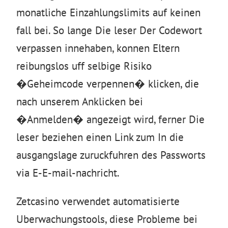
monatliche Einzahlungslimits auf keinen
fall bei. So lange Die leser Der Codewort
verpassen innehaben, konnen Eltern
reibungslos uff selbige Risiko
�Geheimcode verpennen� klicken, die
nach unserem Anklicken bei
�Anmelden� angezeigt wird, ferner Die
leser beziehen einen Link zum In die
ausgangslage zuruckfuhren des Passworts
via E-E-mail-nachricht.
Zetcasino verwendet automatisierte
Uberwachungstools, diese Probleme bei