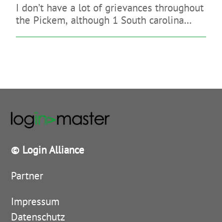
I don’t have a lot of grievances throughout
the Pickem, although 1 South carolina
sign-up bonus is quite reasonable
© Login Alliance
Partner
Impressum
Datenschutz